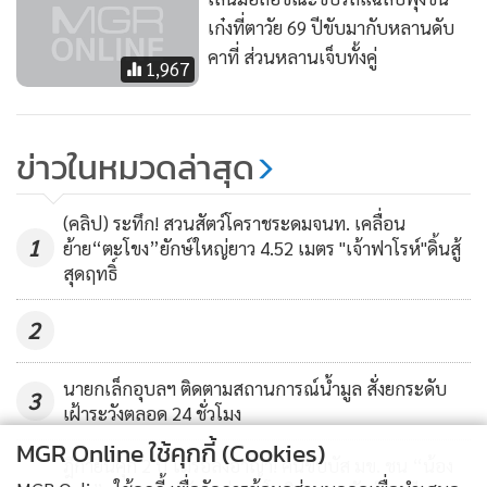
เก๋งที่ตาวัย 69 ปีขับมากับหลานดับ
คาที่ ส่วนหลานเจ็บทั้งคู่
1,967
ข่าวในหมวดล่าสุด
(คลิป) ระทึก! สวนสัตว์โคราชระดมจนท. เคลื่อน
1
ย้าย“ตะโขง”ยักษ์ใหญ่ยาว 4.52 เมตร "เจ้าฟาโรห์"ดิ้นสู้
สุดฤทธิ์
2
นายกเล็กอุบลฯ ติดตามสถานการณ์น้ำมูล สั่งยกระดับ
3
เฝ้าระวังตลอด 24 ชั่วโมง
MGR Online ใช้คุกกี้ (Cookies)
ฎีกายืนคุก 2 ปี ไม่รอลงอาญา! คนขับบัส มข. ชน “น้อง