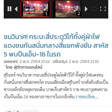
•
Good health & Well-being
•
Green Innovation & SD
9
1
2
•
Management & HR
•
MGR Live
•
Infographic
ชนวินาศ! กระบะสี่ประตูวีโก้ทั้งคู่ฝ่าไฟ
•
การเมือง
แดงชนกันสนั่นกลางสี่แยกพังยับ สาหัส
•
ท่องเที่ยว
5 พบปืนเอ็ม-16 ในรถ
•
กีฬา
เผยแพร่:
2 พ.ย. 2564 21:32
ปรับปรุง:
2 พ.ย. 2564 21:32
•
ต่างประเทศ
โดย: ผู้จัดการออนไลน์
•
Special Scoop
สุรินทร์-ชนวินาศ กระบะสี่ประตูโตโยต้าวีโก้ ทั้งคู่ฝ่าไฟแดงชน
•
เศรษฐกิจ-ธุรกิจ
กันสนั่นกลางสี่แยกคอโค ถนนเลี่ยงเมืองสุรินทร์ รถพังยับเยินเป็น
•
จีน
ซากเหล็กล้อหลุดกระเด็น บาดเจ็บสาหัส 5 ราย พบอาวุธสงคราม
•
ชุมชน-คุณภาพชีวิต
เป็นปืนเอ็ม-16 ของทางราชการในรถอีกคัน
รายละเอียด...
•
อาชญากรรม
•
Motoring