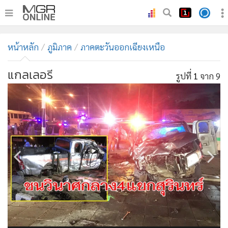
•
หน้าหลัก
หน้าหลัก
ภูมิภาค
ภาคตะวันออกเฉียงเหนือ
•
ทันเหตุการณ์
•
ภาคใต้
แกลเลอรี
รูปที่
1
จาก 9
•
ภูมิภาค
•
Online Section
•
บันเทิง
•
ผู้จัดการรายวัน
•
คอลัมนิสต์
•
ละคร
•
CbizReview
•
Cyber BIZ
•
ผู้จัดกวน