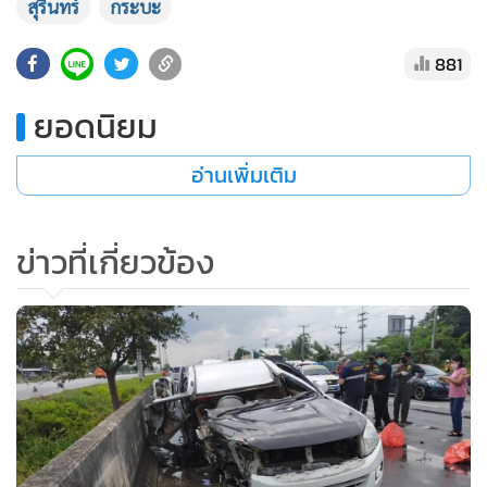
สุรินทร์
กระบะ
•
เกม
•
วิทยาศาสตร์
881
•
SMEs
ยอดนิยม
•
หุ้น
•
อินโดจีน
อ่านเพิ่มเติม
•
กองทุนรวม
•
Celeb Online
ข่าวที่เกี่ยวข้อง
•
Factcheck
•
ญี่ปุ่น
•
News1
•
Gotomanager