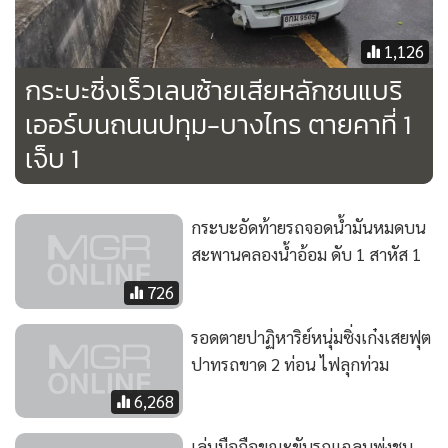
1,126
กระบะซิ่งเร็วเลนซ้ายเสียหลักชนแบริ
เออร์บนถนนปทุม-บางไทร ตายคาที่ 1
เจ็บ 1
กระบะอัดท้ายรถจอดน้ำมันหมดบน
สะพานคลองน้ําอ้อม ดับ 1 สาหัส 1
726
รอดตายปาฏิหาริย์หนุ่มซิ่งเก๋งเสยฟุต
ปาทรถขาด 2 ท่อน ไฟลุกท่วม
6,268
เล่นมือถือขณะขับรถแฉลบพุ่งชน