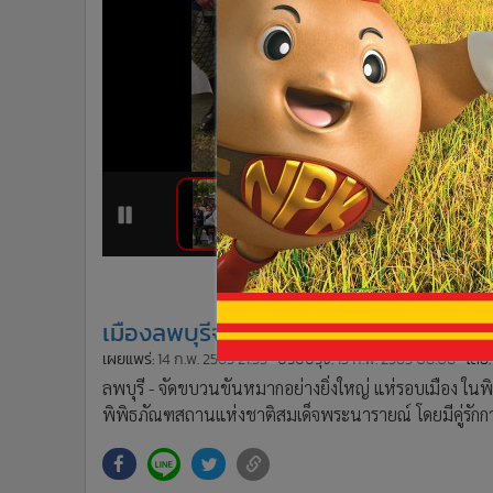
•
Management & HR
•
MGR Live
•
Infographic
•
การเมือง
•
ท่องเที่ยว
•
กีฬา
•
ต่างประเทศ
•
Special Scoop
1
2
•
เศรษฐกิจ-ธุรกิจ
•
จีน
•
ชุมชน-คุณภาพชีวิต
เมืองลพบุรีจัดขบวนขันหมากอย่างยิ่งใหญ
•
อาชญากรรม
เผยแพร่:
14 ก.พ. 2563 21:53
ปรับปรุง:
15 ก.พ. 2563 08:08
โดย:
•
Motoring
ลพบุรี - จัดขบวนขันหมากอย่างยิ่งใหญ่ แห่รอบเมือง ใน
•
เกม
พิพิธภัณฑสถานแห่งชาติสมเด็จพระนารายณ์ โดยมีคู่รักกว่
•
วิทยาศาสตร์
•
SMEs
•
หุ้น