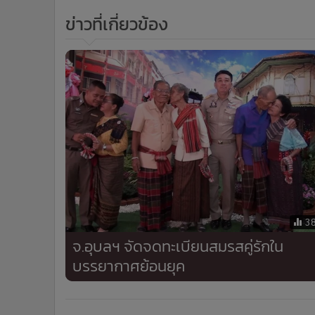
•
อินโดจีน
ข่าวที่เกี่ยวข้อง
•
กองทุนรวม
•
Celeb Online
•
Factcheck
•
ญี่ปุ่น
•
News1
•
Gotomanager
3
จ.อุบลฯ จัดจดทะเบียนสมรสคู่รักใน
บรรยากาศย้อนยุค