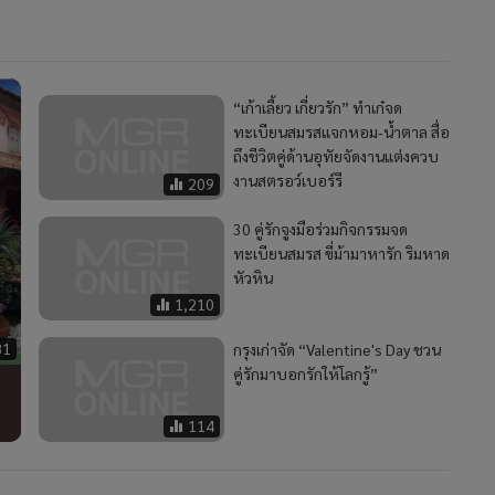
“เก้าเลี้ยว เกี่ยวรัก” ทำเก๋จด
ทะเบียนสมรสแจกหอม-น้ำตาล สื่อ
ถึงชีวิตคู่ด้านอุทัยจัดงานแต่งควบ
งานสตรอว์เบอร์รี
209
30 คู่รักจูงมือร่วมกิจกรรมจด
ทะเบียนสมรส ขี่ม้ามาหารัก ริมหาด
หัวหิน
1,210
81
กรุงเก่าจัด “Valentine's Day ชวน
คู่รักมาบอกรักให้โลกรู้”
114