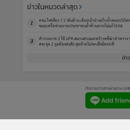
ข่าวในหมวดล่าสุด
ครม.ไฟเขียว 7.2 พันล้าน เดินหน้าอ่างเก็บน้ำคลองวังโต
1
ขณะเครือข่ายภาคประชาชนย้ำค้านหากไม่แก้ EHIA
ตำรวจภาค 2 ใช้ GPR สแกนสวนมะพร้าวคดีฆ่าอำพราง 
3
ศพ ขุด 2 จุดต้องสงสัย สุดท้ายไม่พบสิ่งผิดปกติ
ข่า
ติดตามข่าวสารผ่านทาง LIN