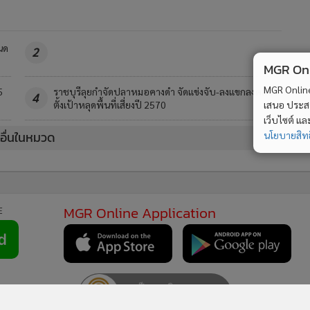
นด
2
MGR Onli
MGR Online 
5
ราชบุรีลุยกำจัดปลาหมอคางดำ จัดแข่งจับ-ลงแขกลงคลอง
4
ตั้งเป้าหลุดพื้นที่เสี่ยงปี 2570
เสนอ ประสบก
เว็บไซต์ แ
วอื่นในหมวด
นโยบายสิทธ
MGR Online Application
E