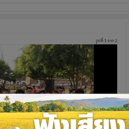
ี่ใช้
รูปที่
1
จาก 2
ine
้นสูง