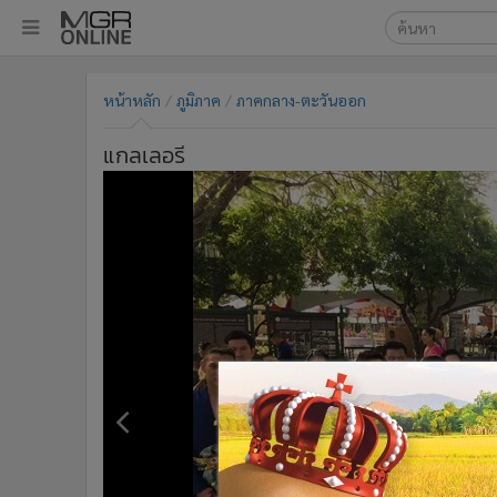
เลือกเครื่องมือท
•
หน้าหลัก
หน้าหลัก
ภูมิภาค
ภาคกลาง-ตะวันออก
ค้นหา
•
ทันเหตุการณ์
Google
•
ภาคใต้
แกลเลอรี
•
ภูมิภาค
MGR Onl
•
Online Section
ค้นหาขั
•
บันเทิง
•
ผู้จัดการรายวัน
•
คอลัมนิสต์
•
ละคร
•
CbizReview
•
Cyber BIZ
•
ผู้จัดกวน
•
Good health & Well-being
•
Green Innovation & SD