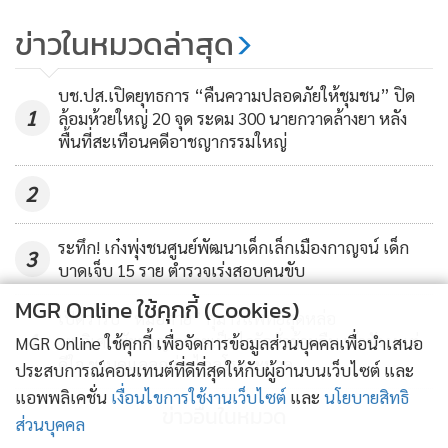
ข่าวในหมวดล่าสุด
บช.ปส.เปิดยุทธการ “คืนความปลอดภัยให้ชุมชน” ปิด
1
ล้อมห้วยใหญ่ 20 จุด ระดม 300 นายกวาดล้างยา หลัง
พื้นที่สะเทือนคดีอาชญากรรมใหญ่
2
ระทึก! เก๋งพุ่งชนศูนย์พัฒนาเด็กเล็กเมืองกาญจน์ เด็ก
3
บาดเจ็บ 15 ราย ตำรวจเร่งสอบคนขับ
MGR Online ใช้คุกกี้ (Cookies)
เปิดวาร์ป “หมอกาย” กุมารแพทย์สุดหล่อ
4
รพ.วิเศษชัยชาญ กลายเป็นไวรัลชั่วข้ามคืน เจ้าตัวงงแต่
MGR Online ใช้คุกกี้ เพื่อจัดการข้อมูลส่วนบุคคลเพื่อนำเสนอ
ดีใจ ชวนดูแลลูกห่างไกลโรคระบาด
ประสบการณ์คอนเทนต์ที่ดีที่สุดให้กับผู้อ่านบนเว็บไซต์ และ
แอพพลิเคชั่น
เงื่อนไขการใช้งานเว็บไซต์
และ
นโยบายสิทธิ
ข่าวอื่นในหมวด
ส่วนบุคคล