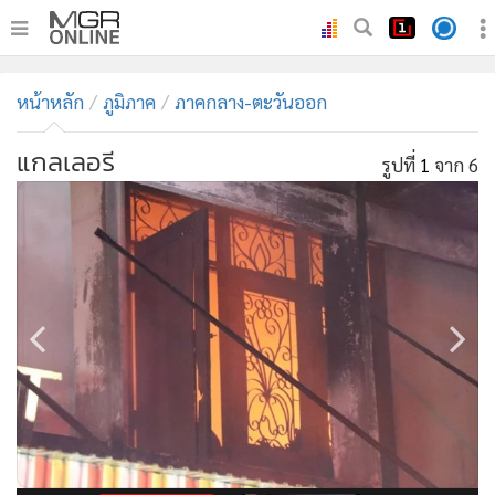
•
หน้าหลัก
หน้าหลัก
ภูมิภาค
ภาคกลาง-ตะวันออก
•
ทันเหตุการณ์
•
ภาคใต้
แกลเลอรี
รูปที่
1
จาก 6
•
ภูมิภาค
•
Online Section
•
บันเทิง
•
ผู้จัดการรายวัน
•
คอลัมนิสต์
•
ละคร
•
CbizReview
•
Cyber BIZ
•
ผู้จัดกวน