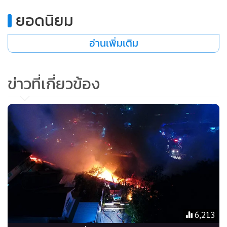
•
เกม
ยอดนิยม
•
วิทยาศาสตร์
•
SMEs
อ่านเพิ่มเติม
•
หุ้น
•
อินโดจีน
ข่าวที่เกี่ยวข้อง
•
กองทุนรวม
•
Celeb Online
•
Factcheck
•
ญี่ปุ่น
•
News1
•
Gotomanager
6,213