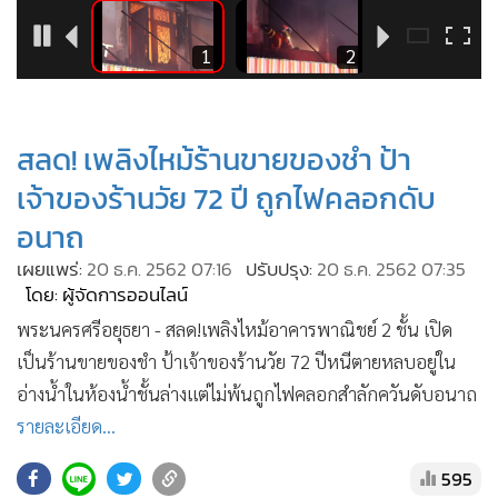
•
Good health & Well-being
•
Green Innovation & SD
6
1
2
•
Management & HR
•
MGR Live
•
Infographic
สลด! เพลิงไหม้ร้านขายของชำ ป้า
•
การเมือง
เจ้าของร้านวัย 72 ปี ถูกไฟคลอกดับ
•
ท่องเที่ยว
อนาถ
•
กีฬา
เผยแพร่:
20 ธ.ค. 2562 07:16
ปรับปรุง:
20 ธ.ค. 2562 07:35
•
ต่างประเทศ
โดย: ผู้จัดการออนไลน์
•
Special Scoop
พระนครศรีอยุธยา - สลด!เพลิงไหม้อาคารพาณิชย์ 2 ชั้น เปิด
•
เศรษฐกิจ-ธุรกิจ
เป็นร้านขายของชำ ป้าเจ้าของร้านวัย 72 ปีหนีตายหลบอยู่ใน
•
จีน
อ่างน้ำในห้องน้ำชั้นล่างแต่ไม่พ้นถูกไฟคลอกสำลักควันดับอนาถ
•
ชุมชน-คุณภาพชีวิต
รายละเอียด...
•
อาชญากรรม
595
•
Motoring