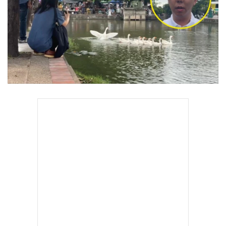
•
Good health & Well-being
•
Green Innovation & SD
•
Management & HR
•
MGR Live
•
Infographic
•
การเมือง
•
ท่องเที่ยว
•
กีฬา
•
ต่างประเทศ
•
Special Scoop
•
เศรษฐกิจ-ธุรกิจ
•
จีน
•
ชุมชน-คุณภาพชีวิต
•
อาชญากรรม
•
Motoring