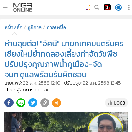
•
หน้าหลัก
หน้าหลัก
ภูมิภาค
ภาคเหนือ
•
ทันเหตุการณ์
•
ห่านลุยต่อ! "อัศนี" นายกเทศมนตรีนคร
ภาคใต้
•
ภูมิภาค
เชียงใหม่ย้ำทดลองเลี้ยงกำจัดวัชพืช
•
Online Section
ปรับปรุงคุณภาพน้ำคูเมือง-จัด
•
บันเทิง
จนท.ดูแลพร้อมรับผิดชอบ
•
ผู้จัดการรายวัน
เผยแพร่:
22 ส.ค. 2568 12:10
ปรับปรุง:
22 ส.ค. 2568 12:45
•
คอลัมนิสต์
โดย: ผู้จัดการออนไลน์
•
ละคร
1,063
•
CbizReview
•
Cyber BIZ
•
ผู้จัดกวน