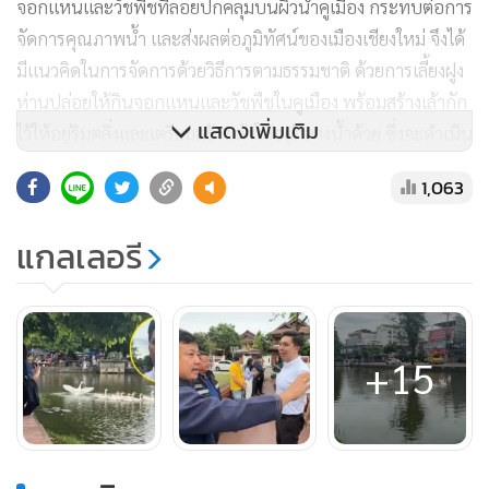
จอกแหนและวัชพืชที่ลอยปกคลุมบนผิวน้ำคูเมือง กระทบต่อการ
จัดการคุณภาพน้ำ และส่งผลต่อภูมิทัศน์ของเมืองเชียงใหม่ จึงได้
มีแนวคิดในการจัดการด้วยวิธีการตามธรรมชาติ ด้วยการเลี้ยงฝูง
ห่านปล่อยให้กินจอกแหนและวัชพืชในคูเมือง พร้อมสร้างเล้ากัก
แสดงเพิ่มเติม
ไว้ให้อยู่ริมตลิ่งและเตรียมสร้างเล้าให้อยู่กลางน้ำด้วย ซึ่งจะดำเนิน
การทดลองเป็นระยะเวลา 7 วัน โดยนอกจากคูเมืองช่วงหน้า
1,063
ตลาดประตูเชียงใหม่แล้ว ยังเตรียมทดลองดำเนินการในคูเมือง
บริเวณหน้าสวนสาธารณะหนองบวกหาดด้วย
แกลเลอรี
+15