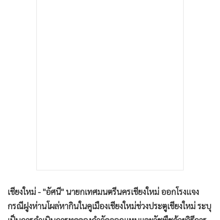
•
เกม
•
วิทยาศาสตร์
•
SMEs
•
หุ้น
•
อินโดจีน
•
กองทุนรวม
•
Celeb Online
•
Factcheck
•
ญี่ปุ่น
•
News1
•
Gotomanager
เชียงใหม่ - "อัศนี" นายกเทศมนตรีนครเชียงใหม่ ออกโรงแจง
กรณีฝูงห่านโผล่หากินในคูเมืองเชียงใหม่ช่วงประตูเชียงใหม่ ระบุ