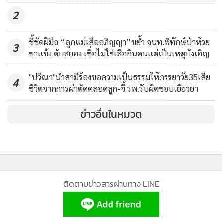
308
2
ชี้ชัดฝีมือ “ลูกแม่เสืออภิญญา”ขย้ำ จนท.พิทักษ์ป่าห้วย
3
ขาแข้ง ดับสยอง เชื่อไม่ใช่เสือกินคนแต่เป็นเหตุบังเอิญ
"ปวีณา"นำสามีร้องขอความเป็นธรรมให้ภรรยาวัย35เสีย
4
ชีวิตจากการผ่าตัดคลอดลูก-จี้ รพ.รับผิดชอบเยียวยา
ข่าวอื่นในหมวด
ติดตามข่าวสารผ่านทาง LINE