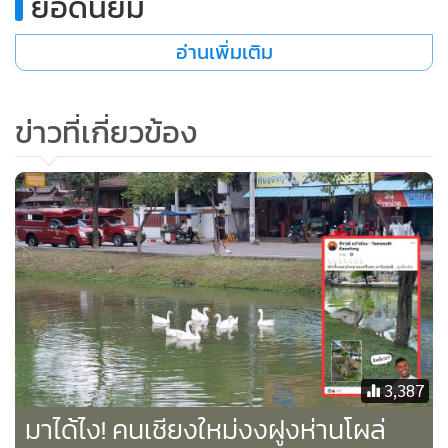
ยอดนิยม
อ่านเพิ่มเติม
สำหรับกรณีที่มีการแสดงความคิดเห็นวิพากษ์วิจารณ์และมีข้อ
กังวลต่างๆ นั้น นายอัศนีกล่าวว่า ทางเทศบาลนครเชียงใหม่ จะมี
ข่าวที่เกี่ยวข้อง
การจัดเจ้าหน้าที่ให้คอยสังเกตการณ์และควบคุมดูแลความ
เรียบร้อยเป็นประจำ รวมทั้งการนำฝูงห่านกลับเข้าเล้ากักในช่วง
กลางคืนด้วย ส่วนข้อเป็นห่วงกังวลเกี่ยวกับการขับถ่ายมูลของฝูง
ห่านว่าจะทำให้น้ำเน่าเสียและส่งกลิ่นเหม็นรบกวนหรือไม่นั้น
เชื่อว่าไม่เป็นปัญหา เพราะเมื่อห่านขับถ่ายลงในน้ำแล้วจะกลาย
เป็นอาหารปลา ซึ่งในเร็วๆ นี้ทางเทศบาลนครเชียงใหม่เตรียมที่
จะปล่อยพันธุ์ปลาจำนวน 40,000 ตัวลงในคูเมืองด้วยเพื่อ
ปรับปรุงคุณภาพน้ำ
3,387
มาได้ไง! คนเชียงใหม่งงฝูงห่านโผล่
ส่วนกรณีที่สื่อสังคมออนไลน์มีการแชร์คลิปฝูงห่านขึ้นไปวิ่งอยู่