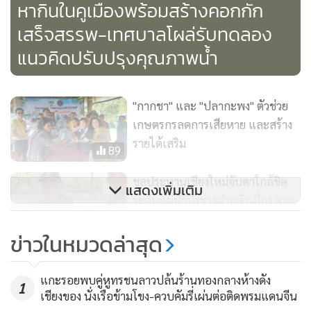
หากินในคูเมืองพร้อมสร้างคอกกัก
บนถนนนั้น นายอัศนีกล่าวว่า ตามคลิปที่ปรากฏว่าเป็นช่วงที่เจ้า
เสร็จสรรพ-เทศบาลโผล่รับทดลอง
หน้าที่กำลังต้อนฝูงห่านกลับเข้าเล้า แต่เนื่องจากเป็นช่วงวัน
แรกๆ จึงอาจทำให้ห่านมีอาการตื่นกลัวบ้าง คาดว่าน่าจะใช้เวลา
แนวคิดปรับปรุงคุณภาพน้ำ
ปรับตัวกับสถานที่ใหม่ประมาณ 4-5 วัน และจะมีการจัดเจ้า
หน้าที่ดูแลตลอด จึงเชื่อว่าไม่น่าจะมีปัญหาใดๆ ทั้งนี้หากเกิด
"กากชา" และ "ปลากะพง" ตัวช่วย
กรณีฝูงห่านก่อให้เกิดความเดือดร้อนหรือเกิดอุบัติเหตุกับรถที่
เกษตรกรลดการเสียหาย และสร้าง
สัญจรไปมา ทางเทศบาลนครเชียงใหม่พร้อมที่จะรับผิดชอบ
รายได้เสริม
ขณะที่เมื่อครบกำหนดการทดลองแล้ว จะมีการประเมินผลและ
89
พิจารณาอย่างละเอียดรอบคอบอีกครั้งว่าสมควรจะดำเนินการ
ชลประทานเชียงใหม่จับตาใกล้ชิด
แสดงเพิ่มเติม
ต่อไปหรือไม่
ระดับแม่น้ำปิงช่วงผ่านตัวเมือง คาด
ขึ้นสูงสุดค่ำนี้ 3.2-3.5 ม. ยันไม่ล้น
130
ข่าวในหมวดล่าสุด
ตลิ่งท่วม
เทศบาลเชียงใหม่ปรับคุณภาพน้ำ
แกะรอยพบคู่หูทรชนลาวปล้นร้านทองกลางห้างดัง
คูเมืองเตรียมพร้อมเล่นสงกรานต์-
1
เชียงของ นั่งเรือข้ามโขง-ควบคัมรี่เผ่นต่อติดพรมแดนจีน
วางมาตรการดูแล นทท.เต็มที่