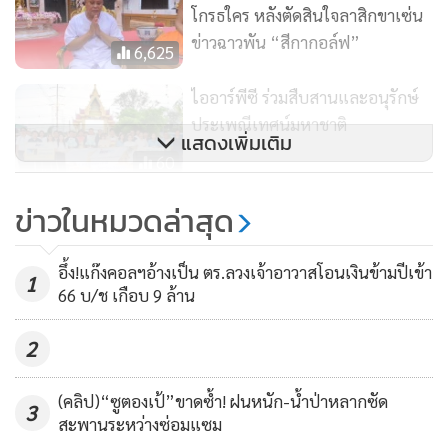
เป็นลำดับต่อไป
โกรธใคร หลังตัดสินใจลาสิกขาเซ่น
ข่าวฉาวพัน “สีกากอล์ฟ”
6,625
ไออาร์พีซี ร่วมสืบสานและอนุรักษ์
ประเพณีเทศน์มหาชาติ
แสดงเพิ่มเติม
60
(คลิป)“เจ้าคุณริด” ยันเจ้าคณะฯ
ข่าวในหมวดล่าสุด
พิจิตรติดต่อขอสึกจริงแต่ยังไร้เงา
ล่าสุดเจ้าตัวยังไม่สึก-ยันบริสุทธิ์
3,057
อึ้ง!แก๊งคอลฯอ้างเป็น ตร.ลวงเจ้าอาวาสโอนเงินข้ามปีเข้า
1
66 บ/ช เกือบ 9 ล้าน
2
(คลิป)“ซูตองเป้”ขาดซ้ำ! ฝนหนัก-น้ำป่าหลากซัด
3
สะพานระหว่างซ่อมแซม