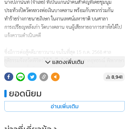
นางปภานันท์ (จำเลย) ที่เป็นแกนนำคนสำคัญที่เคยชุมนุม
ประท้วงปิดวัดหลวงพ่อเงินบางคลาน พร้อมกับพวกร่วมกัน
ทำร้ายร่างกายนายภิเษก ในงานเทศน์มหาชาติ บนศาลา
การเปรียญหลังเก่า วัดบางคลาน จนผู้เสียหายอาการสาหัสได้ไป
แจ้งความดำเนินคดี
ซึ่งมีการต่อสู้คดีมายาวนาน จนในที่สุด 15 ก.ค. 2568 ศาล
ยุติธรรมจังหวัดพิจิตรได้นัดฟังคำพิพากษาศาลอุทธรณ์ พิพากษา
แสดงเพิ่มเติม
ยืนตามศาลชั้นต้น จำคุก 3 จำเลย ไม่อนุญาตให้จำเลยทั้ง 3 คน
8,941
ฎีกา ประกอบด้วย จำเลยที่ 1 นางปภานันท์ (ขอสงวนนามสกุล)
จำคุก 16 เดือน 20 วัน จำเลยที่ 2 นายสอ (ขอสงวนนามสกุล) จำ
ยอดนิยม
คุก 8 เดือน 20 วัน และจำเลยที่ 3 นายอำพร (ขอสงวนนามสกุล)
จำคุก 8 เดือน 20 วัน และจ่ายสินไหมชดเชยจำนวนเงิน 12,000
อ่านเพิ่มเติม
บาทพร้อมดอกเบี้ย 5 เปอร์เซ็นต์
ในความผิดฐานร่วมกันทำร้ายผู้อื่นโดยไม่ถึงแก่อันตรายทางจิตใจ