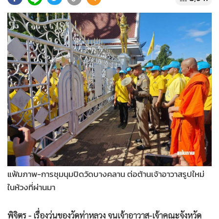
•
Good health & Well-being
•
Green Innovation & SD
•
Management & HR
•
MGR Live
•
Infographic
•
การเมือง
•
ท่องเที่ยว
•
กีฬา
•
ต่างประเทศ
•
Special Scoop
•
เศรษฐกิจ-ธุรกิจ
•
จีน
แฟ้มภาพ-การชุมนุมปิดวัดบางคลาน ต่อต้านเจ้าอาวาสรูปใหม่
•
ชุมชน-คุณภาพชีวิต
ในห้วงที่ผ่านมา
•
อาชญากรรม
•
Motoring
พิจิตร - เรื่องวุ่นของวัดท่าหลวง จนเจ้าอาวาส-เจ้าคณะจังหวัด