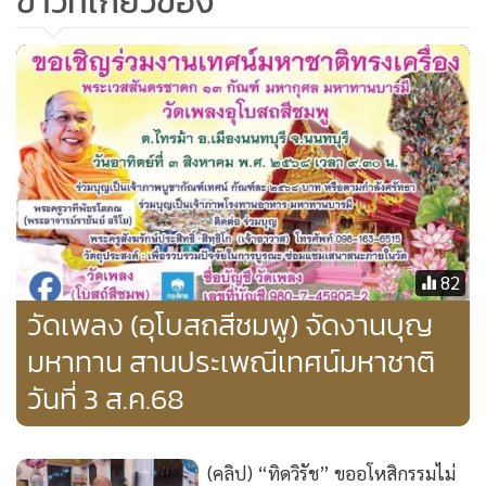
ข่าวที่เกี่ยวข้อง
หรือร่างกาย ร่วมข่มขืนใจผู้อื่นให้กระทำการใด หรือไม่กระทำ
การใด หรือจำยอมต่อสิ่งใด โดยทำให้กลัวว่าจะเกิดอันตรายต่อ
ชีวิตร่างกาย เสรีภาพของผู้ถูกข่มขืนใจ หรือโดยใช้กำลัง
ประทุษร้ายจนผู้ถูกข่มขืนใจจำยอมต่อสิ่งนั้น โดยร่วมกันกระทำ
ความผิดตั้งแต่ห้าคนขึ้นไป และร่วมกันกักขังหน่วงเหนี่ยว หรือ
กระทำการด้วยประการใดให้ผู้อื่นปราศจากเสรีภาพในร่างกาย
โดยคดีอาญานั้นถึงที่สุด เจ้าหน้าที่จึงนำตัวผู้ต้องหาทั้ง 3 คนเข้า
เรือนจำจังหวัดพิจิตรดังกล่าวอีกด้วย
82
ผู้สื่อข่าวรายงานเพิ่มเติมว่า คดีที่เกี่ยวข้องจากเหตุการณ์ที่อดีต
วัดเพลง (อุโบสถสีชมพู) จัดงานบุญ
ส.ว.คนดังร่วมกับ ลูกศิษย์ของอดีตเจ้าอาวาสรูปเก่าที่มรณภาพไป
มหาทาน สานประเพณีเทศน์มหาชาติ
ก่อเหตุชุมนุมประท้วง พาชายชุดดำเข้าปิดล้อมยึดวัดหลวงพ่อ
วันที่ 3 ส.ค.68
เงินบางคลานเป็นคดีแจ้งความอยู่ในชั้นสอบสวน อยู่ในชั้น
พนักงานอัยการ และอยู่ในชั้นศาลชั้นต้น-อุทธรณ์-ฎีกา ซึ่งขณะ
นี้เวลาได้ล่วงเลยมาเกือบ 10 ปีแล้วก็ยัง คาดว่าจะมีการพิพากษา
(คลิป) “ทิดวิรัช” ขออโหสิกรรมไม่