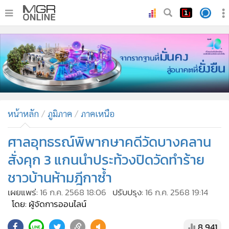
•
หน้าหลัก
•
ทันเหตุการณ์
•
ภาคใต้
•
ภูมิภาค
•
Online Section
หน้าหลัก
ภูมิภาค
ภาคเหนือ
•
บันเทิง
•
ผู้จัดการรายวัน
ศาลอุทธรณ์พิพากษาคดีวัดบางคลาน
•
คอลัมนิสต์
สั่งคุก 3 แกนนำประท้วงปิดวัดทำร้าย
•
ละคร
ชาวบ้านห้ามฎีกาซ้ำ
•
CbizReview
เผยแพร่:
16 ก.ค. 2568 18:06
ปรับปรุง:
16 ก.ค. 2568 19:14
•
Cyber BIZ
โดย: ผู้จัดการออนไลน์
•
ผู้จัดกวน
8,941