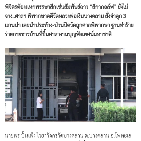
•
เกม
พิจิตรต้องแหกพรรษาสึกเซ่นสัมพันธ์ฉาว “สีกากอล์ฟ” ยังไม่
•
วิทยาศาสตร์
จาง..ศาลฯ พิพากษาคดีวัดหลวงพ่อเงินบางคลาน สั่งจำคุก 3
แกนนำ เคยนำประท้วง-ป่วนปิดวัดถูกศาลพิพากษา ฐานทำร้าย
•
SMEs
ร่ายกายชาวบ้านที่ขึ้นศาลางานบุญฟังเทศน์มหาชาติ
•
หุ้น
•
อินโดจีน
•
กองทุนรวม
•
Celeb Online
•
Factcheck
•
ญี่ปุ่น
•
News1
•
Gotomanager
นายพร ปั้นเพ็ง ไวยาวัจกรวัดบางคลาน ต.บางคลาน อ.โพทะเล