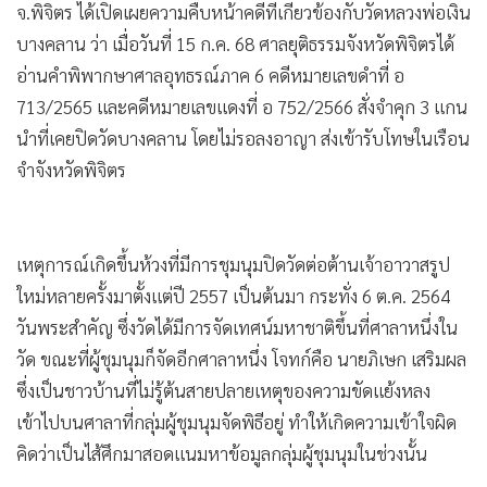
จ.พิจิตร ได้เปิดเผยความคืบหน้าคดีที่เกี่ยวข้องกับวัดหลวงพ่อเงิน
บางคลาน ว่า เมื่อวันที่ 15 ก.ค. 68 ศาลยุติธรรมจังหวัดพิจิตรได้
อ่านคำพิพากษาศาลอุทธรณ์ภาค 6 คดีหมายเลขดำที่ อ
713/2565 และคดีหมายเลขแดงที่ อ 752/2566 สั่งจำคุก 3 แกน
นำที่เคยปิดวัดบางคลาน โดยไม่รอลงอาญา ส่งเข้ารับโทษในเรือน
จำจังหวัดพิจิตร
เหตุการณ์เกิดขึ้นห้วงที่มีการชุมนุมปิดวัดต่อต้านเจ้าอาวาสรูป
ใหม่หลายครั้งมาตั้งแต่ปี 2557 เป็นต้นมา กระทั่ง 6 ต.ค. 2564
วันพระสำคัญ ซึ่งวัดได้มีการจัดเทศน์มหาชาติขึ้นที่ศาลาหนึ่งใน
วัด ขณะที่ผู้ชุมนุมก็จัดอีกศาลาหนึ่ง โจทก์คือ นายภิเษก เสริมผล
ซึ่งเป็นชาวบ้านที่ไม่รู้ต้นสายปลายเหตุของความขัดแย้งหลง
เข้าไปบนศาลาที่กลุ่มผู้ชุมนุมจัดพิธีอยู่ ทำให้เกิดความเข้าใจผิด
คิดว่าเป็นไส้ศึกมาสอดแนมหาข้อมูลกลุ่มผู้ชุมนุมในช่วงนั้น