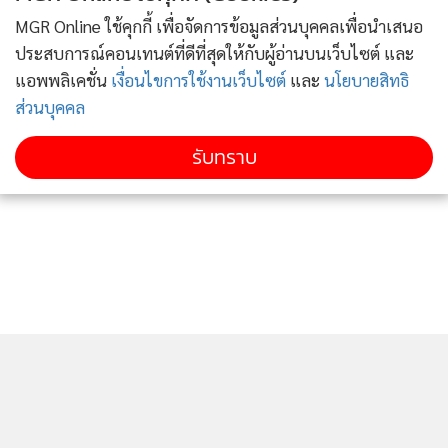
MGR Online ใช้คุกกี้ เพื่อจัดการข้อมูลส่วนบุคคลเพื่อนำเสนอ
ประสบการณ์คอนเทนต์ที่ดีที่สุดให้กับผู้อ่านบนเว็บไซต์ และ
แอพพลิเคชั่น
เงื่อนไขการใช้งานเว็บไซต์
และ
นโยบายสิทธิ
ส่วนบุคคล
รับทราบ
"ส่วนความคืบหน้าเหตุเพลิงไหม้ทั้ง 2 แห่งที่ จ.ระยอง และอยุธยา
นั้นขณะนี้อยู่ระหว่างการสืบสวนขยายผล และได้มีการลงพื้นที่
เก็บหลักฐาน พร้อมทั้งนำผู้ที่เกี่ยวข้องมาสอบปากคำซึ่งเป็น
ประโยชน์อย่างมาก รวมทั้งกรมโรงงานจะมาให้ข้อมูลเกี่ยวสาร
เคมี เพื่อประกอบสำนวนคดีให้ครบถ้วน และยังจะใช้กฎหมาย
ฟอกเงินเข้ามาดำเนินคดีอีกด้วย และหากมีความผิดเข้าข่ายยึด
ทรัพย์ ก็จะดำเนินการทันที ป้องกันผู้ต้องหาโยกย้ายทรัพย์สิน