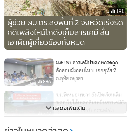
พื้นที่โรงงานที่เช่า และทิ้งในพื้นที่ป่าสงวน รวมทั้งพื้นที่สาธารณะ
ซึ่งสารพิษเหล่านี้มีความเป็นอันตรายมากและอาจส่งผลให้ถึงตาย
191
ได้”
ผู้ช่วย ผบ.ตร.ลงพื้นที่ 2 จังหวัดเร่งรัด
คดีเพลิงไหม้โกดังเก็บสารเคมี ลั่น
พล.ต.ท.ธัชชัย ยังเผยอีกว่าที่ผ่านมา นายกรัฐมนตรี ได้สั่งการให้
เอาผิดผู้เกี่ยวข้องทั้งหมด
สำนักงานตำรวจแห่งชาติ เร่งดำเนินการเรื่องดังกล่าวอย่าง
รวดเร็วและโปร่งใส โดยให้ดำเนินคดีผู้ที่เกี่ยวข้องทั้งหมด ไม่เว้น
แม้กระทั่งเจ้าหน้าที่รัฐที่เข้าไปเกี่ยวข้อง เช่นเดียวกับ รรก.ผบ.ตร.
ผงะ! พบสารเคมีประเภทกรดถูก
ที่ได้มอบหมายให้ตนเข้าดูแล เนื่องจากมีส่วนเกี่ยวข้องในหลาย
ลักลอบฝังกลบใน บ.เอกอุทัย ที่
พื้นที่
อ.อุทัย อยุธยา
886
ร.ร.วัดหนองพะวา ยังเปิดเรียนเต็ม
ระบบไม่ได้เหตุกลิ่นเหม็นสารเคมียัง
“ส่วนความคืบหน้าในการดำเนินคดีนั้น ขณะนี้ตำรวจทุกหน่วย
แสดงเพิ่มเติม
ฟุ้ง ชาวบ้านบอกรับกรรมต่อไป
ทั้งใน จ.ระยอง อยุธยา นครราชสีมา เพชรบูรณ์ และตำรวจ ปดส.
372
กำลังเร่งรัดสืบสวนขยายผลเพื่อให้ปรากฏข้อเท็จจริง เบื้องต้น ได้
อ่วมแน่ "โอภาส บุญจันทร์" เจ้าของ
ข่าวในหมวดล่าสุด
มีการแจ้งข้อหาและหลายคน รวมทั้งออกหมายจับผู้เกี่ยวข้องที่