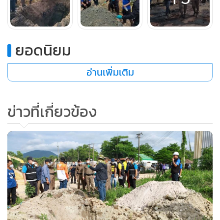
ยอดนิยม
อ่านเพิ่มเติม
ข่าวที่เกี่ยวข้อง
“ทั้งหมดได้มีการสืบสวนขยายผลใน 2 ส่วน คือในเรื่องกฎหมาย
สิ่งแวดล้อม และคดีอาญา รวมทั้งคดีเพลิงไหม้ที่ อ.ภาชี และที่
อ.บ้านค่าย จ.ระยอง ซึ่งเชื่อว่าเป็นการกระทำโดยเจตนาวางเพลิง
หรือเป็นเหตุความประมาท แต่สิ่งที่พบคือ ผู้ต้องสงสัยได้มีการ
เอากากสารพิษที่ไปประมูลมา โดยไม่ได้มีเจตนากำจัดสารพิษ
และใช้วิธีเช่าโรงงานในพื้นที่ต่างๆ เพื่อนำสารพิษไปทิ้งทั้งใน