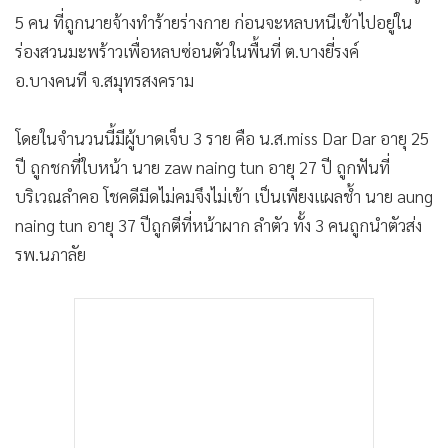
•
เกม
5 คน ที่ถูกนายจ้างทำร้ายร่างกาย ก่อนจะหลบหนีเข้าไปอยู่ใน
•
วิทยาศาสตร์
ร่องสวนมะพร้าวเพื่อหลบซ่อนตัวในพื้นที่ ต.บางยี่รงค์
•
SMEs
อ.บางคนที จ.สมุทรสงคราม
•
หุ้น
โดยในจำนวนนี้มีผู้บาดเจ็บ 3 ราย คือ น.ส.miss Dar Dar อายุ 25
•
อินโดจีน
ปี ถูกชกที่ใบหน้า นาย zaw naing tun อายุ 27 ปี ถูกฟันที่
•
กองทุนรวม
บริเวณลำคอ โชคดีมีดไม่คมจึงไม่เข้า เป็นเพียงแผลช้ำ นาย aung
•
Celeb Online
naing tun อายุ 37 ปีถูกตีที่หน้าผาก ลำตัว ทั้ง 3 คนถูกนำตัวส่ง
•
Factcheck
รพ.นภาลัย
•
ญี่ปุ่น
•
News1
•
Gotomanager