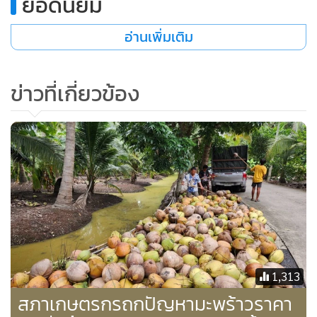
ยอดนิยม
หนึ่งในพื้นที่ ต.บางยี่รงค์ อ.บางคนที ก่อนเกิดเหตุแรงงาน
อ่านเพิ่มเติม
ต่างด้าวได้ทวงเงินค่าแรงที่นายจ้างค้างจ่ายทำให้นายจ้างไม่พอใจ
จึงทำร้ายร่างกาย
ข่าวที่เกี่ยวข้อง
ผู้สื่อข่าวรายงานว่า ล่าสุดเวลา 13.00 น.วันนี้เจ้าหน้าที่ตำรวจได้
สอบปากคำแรงงานต่างด้าวเป็นรายบุคคล เบื้องต้นพบความผิด
นายจ้างคือทำร้ายร่างกาย และค้างจ่ายค่าแรงที่แต่ละคนสะสมมา
นาน ซึ่งเจ้าหน้าที่จะได้เชิญตัวนายจ้าง นางโสภา เลี่ยว อายุ 45 ปี
มาให้ปากคำถึงสาเหตุที่แท้จริง และหากพบมีความผิดอื่นอีก
จะแจ้งข้อหาเพิ่มเติมเพื่อดำเนินการตามกฎหมายต่อไป
1,313
สภาเกษตรกรถกปัญหามะพร้าวราคา