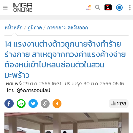
•
หน้าหลัก
หน้าหลัก
ภูมิภาค
ภาคกลาง-ตะวันออก
•
ทันเหตุการณ์
•
14 แรงงานต่างด้าวถูกนายจ้างทำร้าย
ภาคใต้
•
ภูมิภาค
ร่างกาย สาเหตุจากทวงค่าแรงค้างจ่าย
•
Online Section
ต้องหนีเข้าไปหลบซ่อนตัวในสวน
•
บันเทิง
มะพร้าว
•
ผู้จัดการรายวัน
เผยแพร่:
29 ต.ค. 2566 16:31
ปรับปรุง:
30 ต.ค. 2566 06:16
•
คอลัมนิสต์
โดย: ผู้จัดการออนไลน์
•
ละคร
1,178
•
CbizReview
•
Cyber BIZ
•
ผู้จัดกวน