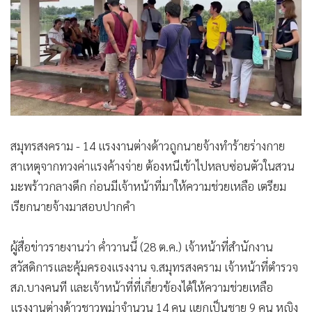
•
Good health & Well-being
•
Green Innovation & SD
•
Management & HR
•
MGR Live
•
Infographic
•
การเมือง
•
ท่องเที่ยว
สมุทรสงคราม - 14 แรงงานต่างด้าวถูกนายจ้างทำร้ายร่างกาย
•
กีฬา
สาเหตุจากทวงค่าแรงค้างจ่าย ต้องหนีเข้าไปหลบซ่อนตัวในสวน
•
ต่างประเทศ
มะพร้าวกลางดึก ก่อนมีเจ้าหน้าที่มาให้ความช่วยเหลือ เตรียม
•
Special Scoop
เรียกนายจ้างมาสอบปากคำ
•
เศรษฐกิจ-ธุรกิจ
•
จีน
ผู้สื่อข่าวรายงานว่า ค่ำวานนี้ (28 ต.ค.) เจ้าหน้าที่สำนักงาน
•
ชุมชน-คุณภาพชีวิต
สวัสดิการและคุ้มครองแรงงาน จ.สมุทรสงคราม เจ้าหน้าที่ตำรวจ
•
อาชญากรรม
สภ.บางคนที และเจ้าหน้าที่ที่เกี่ยวข้องได้ให้ความช่วยเหลือ
•
Motoring
แรงงานต่างด้าวชาวพม่าจำนวน 14 คน แยกเป็นชาย 9 คน หญิง