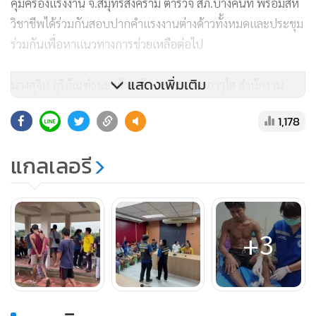
คุ้มครองแรงงาน จ.สมุทรสงคราม ตำรวจ สภ.บางคนที พร้อมสห
วิชาชีพได้ร่วมกันสอบปากคำแรงงานต่างด้าวทั้งหมดและประชุม
ร่วมกันเพื่อหาแนวทางการช่วยเหลือต่อไป
แสดงเพิ่มเติม
นางสุจิน ภูริภัณฑ์ธนะ เจ้าพนักงานแรงงานอาวุโส สำนักงาน
สวัสดิการและคุ้มครองแรงงาน จ.สมุทรสงคราม กล่าวว่า เมื่อ
1,178
กลางดึกที่ผ่านมาได้รับแจ้งว่ามีแรงงานต่างด้าวกว่า 10 คน ถูก
ทำร้ายจากนายจ้างได้หลบหนีออกมาหลบซ่อนตัวอยู่ในร่องสวน
แกลเลอรี
มะพร้าวดังกล่าว จึงประสานเจ้าหน้าที่ตำรวจ และหน่วยงานที่
เกี่ยวข้องไปตรวจสอบ พบแรงงานชาวพม่าทั้งชายหญิง จำนวน
14 คน จึงให้ความช่วยเหลือนำตัวมาพักที่ สภ.บางคนที เบื้องต้น
สหวิชาชีพได้สอบปากคำเป็นรายบุคคลก่อนจะดำเนินการ
+3
สอบสวนข้อเท็จจริงต่อไป
เบื้องต้น ทราบว่าแรงงานดังกล่าวเป็นคนงานในล้งมะพร้าวแห่ง