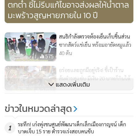
ตกต่ำ ชี้ไม่รีบแก้ไขอาจส่งผลให้น้ำตาล
มะพร้าวสูญหายภายใน 10 ปี
สนธิกำลังตรวจห้องเย็นเก็บชิ้นส่วน
ซากสัตว์แช่เย็น พร้อมอายัดหมูแล้ว
40 ตัน
575
อร่อยและถูกมีอยู่จริง! ชี้เป้าร้าน
ส้มตำรสแซ่บ มีเงิน 20 บาทก็กินได้
แสดงเพิ่มเติม
2,031
รวบขบวนการขนแรงงานเถื่อนเหิม
ข่าวในหมวดล่าสุด
ซิ่งหนี สุดท้ายไม่รอด
629
ระทึก! เก๋งพุ่งชนศูนย์พัฒนาเด็กเล็กเมืองกาญจน์ เด็ก
1
บาดเจ็บ 15 ราย ตำรวจเร่งสอบคนขับ