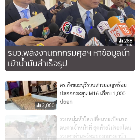
288
รมว.พลังงานถกกรมศุลฯ หาข้อมูลนำ
เข้าน้ำมันสำเร็จรูป
ตร.สังขละบุรีรวบสาวมอญพร้อม
ปลอกกระสุน M16 เกือบ 1,000
ปลอก
2,060
รวบหนุ่มหัวใสเปลี่ยนทะเบียนรถ
ตบตาเจ้าหน้าที่ สุดท้ายไม่รอดโดน
รวบคาด่านพร้อมของกลางยาบ้า
1,191