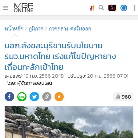
•
หน้าหลัก
หน้าหลัก
ภูมิภาค
ภาคกลาง-ตะวันออก
•
ทันเหตุการณ์
•
นอภ.สังขละบุรีขานรับนโยบาย
ภาคใต้
•
ภูมิภาค
รมว.มหาดไทย เร่งแก้ไขปัญหายาง
•
Online Section
เถื่อนทะลักเข้าไทย
•
บันเทิง
เผยแพร่:
19 ก.ย. 2566 20:18
ปรับปรุง:
20 ก.ย. 2566 07:01
•
ผู้จัดการรายวัน
โดย: ผู้จัดการออนไลน์
•
คอลัมนิสต์
968
•
ละคร
•
CbizReview
•
Cyber BIZ
•
ผู้จัดกวน