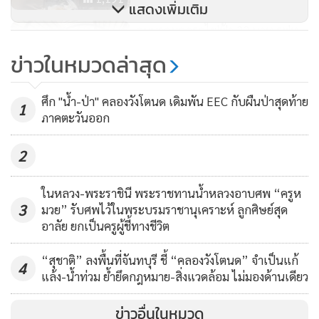
แสดงเพิ่มเติม
คมนาคมถกรถไฟฟ้า 20 บาท รฟท.-
รฟม.ชงบอร์ด ก.ย.นี้ เล็งจัดฟีดเดอร์
ข่าวในหมวดล่าสุด
เชื่อมสถานี "แดง-ม่วง" เพิ่มความ
1,097
สะดวก
ศึก "น้ำ-ป่า" คลองวังโตนด เดิมพัน EEC กับผืนป่าสุดท้าย
1
ภาคตะวันออก
2
ในหลวง-พระราชินี พระราชทานน้ำหลวงอาบศพ “ครูห
3
มวย” รับศพไว้ในพระบรมราชานุเคราะห์ ลูกศิษย์สุด
อาลัย ยกเป็นครูผู้ชี้ทางชีวิต
“สุชาติ” ลงพื้นที่จันทบุรี ชี้ “คลองวังโตนด” จำเป็นแก้
4
แล้ง-น้ำท่วม ย้ำยึดกฎหมาย-สิ่งแวดล้อม ไม่มองด้านเดียว
ข่าวอื่นในหมวด