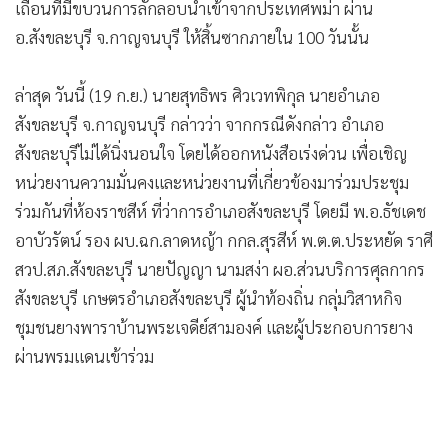
เถื่อนที่มีขบวนการลักลอบนำเข้าจากประเทศพม่า ผ่าน
•
เกม
อ.สังขละบุรี จ.กาญจนบุรี ให้สิ้นซากภายใน 100 วันนั้น
•
วิทยาศาสตร์
•
SMEs
ล่าสุด วันนี้ (19 ก.ย.) นายสุทธิพร ศิวเวทพิกุล นายอำเภอ
•
หุ้น
สังขละบุรี จ.กาญจนบุรี กล่าวว่า จากกรณีดังกล่าว อำเภอ
•
อินโดจีน
สังขละบุรีไม่ได้นิ่งนอนใจ โดยได้ออกหนังสือเร่งด่วน เพื่อเชิญ
•
กองทุนรวม
หน่วยงานความมั่นคงและหน่วยงานที่เกี่ยวข้องมาร่วมประชุม
•
Celeb Online
ร่วมกันที่ห้องราชสีห์ ที่ว่าการอำเภอสังขละบุรี โดยมี พ.อ.ธัชเดช
•
Factcheck
อาบัวรัตน์ รอง ผบ.ฉก.ลาดหญ้า กกล.สุรสีห์ พ.ต.ต.ประหยัด ราศี
•
ญี่ปุ่น
สวป.สภ.สังขละบุรี นายปัญญา นามสง่า ผอ.ส่วนบริการศุลกากร
•
News1
สังขละบุรี เกษตรอำเภอสังขละบุรี ผู้นำท้องถิ่น กลุ่มวิสาหกิจ
ชุมชนยางพาราบ้านพระเจดีย์สามองค์ และผู้ประกอบการยาง
•
Gotomanager
ผ่านพรมแดนเข้าร่วม