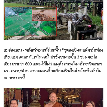
•
Good health & Well-being
•
Green Innovation & SD
•
Management & HR
•
MGR Live
•
Infographic
•
การเมือง
•
ท่องเที่ยว
แม่ฮ่องสอน - พลังศรัทธาหลั่งไหลฟื้น “ซูตองเป้-แลนด์มาร์กท่อง
•
กีฬา
เที่ยวแม่ฮ่องสอน”..หลังเจอน้ำป่าซัดขาดสะบั้น 3 ช่วง-ตอม่อ
•
ต่างประเทศ
เอียง ยาวกว่า 600 เมตร-ไม้ไผ่สานผุพัง ล่าสุดวัด-ศรัทธาจิตอาสา
•
Special Scoop
นร.-ทหาร/ตำรวจ ร่วมลงแรงรื้อเตรียมสร้างใหม่ หวังเสร็จทันวัน
•
เศรษฐกิจ-ธุรกิจ
ออกพรรษานี้
•
จีน
•
ชุมชน-คุณภาพชีวิต
•
อาชญากรรม
•
Motoring