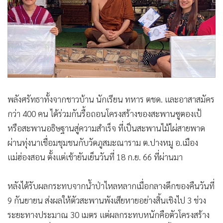
•
เกม
•
วิทยาศาสตร์
•
SMEs
•
หุ้น
•
อินโดจีน
•
กองทุนรวม
พลังศรัทธาทั้งจากชาวบ้าน นักเรียน ทหาร ตชด. และอาสาสมัคร
•
Celeb Online
กว่า 400 คน ได้ร่วมกันรื้อถอนโครงสร้างของสะพานซูตองเป้
•
Factcheck
หรือสะพานอธิษฐานสู่ความสำเร็จ ที่เป็นสะพานไม้ไผ่สายพาด
•
ญี่ปุ่น
ผ่านทุ่งนาเชื่อมชุมชนกับวัดภูสมะณาราม ต.ปางหมู อ.เมือง
•
News1
แม่ฮ่องสอน ตั้งแต่เช้ายันเย็นวันที่ 18 ก.ย. 66 ที่ผ่านมา
•
Gotomanager
หลังได้รับผลกระทบจากน้ำป่าไหลหลากเมื่อกลางดึกของคืนวันที่
9 กันยายน ส่งผลให้ตัวสะพานพังเสียหายอย่างสิ้นเชิงไป 3 ช่วง
ระยะทางประมาณ 30 เมตร แต่ผลกระทบหนักคือตัวโครงสร้าง