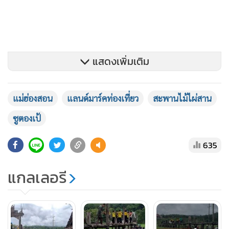
แสดงเพิ่มเติม
แม่ฮ่องสอน
แลนด์มาร์คท่องเที่ยว
สะพานไม้ไผ่สาน
ซูตองเป้
635
แกลเลอรี
หลังเกิดเหตุ ทุกฝ่ายได้ประชุมร่วมกันและลงความเห็นว่าควรจะมี
การรื้อครั้งใหญ่และทำสะพานซูตองเป้ขึ้นใหม่ให้แข็งแรงคงทน
กว่าเดิม แต่ต้องยึดตามรูปแบบโครงสร้างที่เป็นเอกลักษณ์เดิมไว้