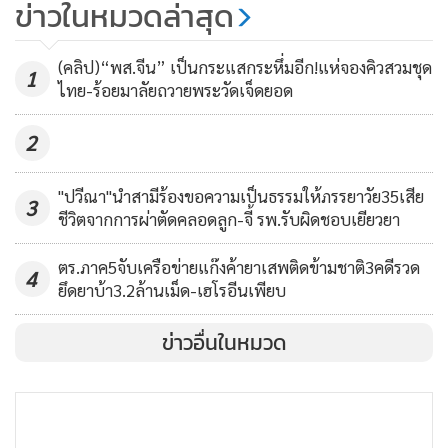
ข่าวในหมวดล่าสุด
สะพานแห่งนี้ แม้ว่าจะมีหลายครั้งที่มีสะพานพัง เสียหาย เพราะ
“ซูตองเป้” ขาดสะบั้นแล้ว! พิษ
ก่อสร้างจากแนวคิดแบบบ้านๆ แต่ก็สามารถรับมือมาได้โดย
น้ำป่าถล่มกลางดึก-ชาวห้วยผาถูกน้ำ
(คลิป)“พส.จีน” เป็นกระแสกระหึ่มอีก!แห่จองคิวสวมชุด
ตลอด
1
ซัดหายยังไร้วี่แวว
ไทย-ร้อยมาลัยถวายพระวัดเจ็ดยอด
1,775
จาก “สะพานพระทำ” มาถึงชาวบ้านร่วมกันทำ และก็มาจาก
2
พลังศรัทธาทั่วประเทศช่วยกันทำมาจนถึงวันนี้ โดยที่ทุกคนตั้ง
เป้าหมายว่าจะต้องซ่อมแซม “สะพานซูตองเป้” ให้ทันกับ
"ปวีณา"นำสามีร้องขอความเป็นธรรมให้ภรรยาวัย35เสีย
3
กิจกรรมของเทศกาลออกพรรษาที่กำลังจะมาถึง แต่ปัญหาที่พบ
ชีวิตจากการผ่าตัดคลอดลูก-จี้ รพ.รับผิดชอบเยียวยา
ตอนนี้ก็คือ ยังคงมีน้ำไหลผ่านเนื่องจากมีฝนตกลงมาอยู่ตลอด
ตร.ภาค5จับเครือข่ายแก๊งค้ายาเสพติดข้ามชาติ3คดีรวด
เวลา ที่อาจจะเป็นอุปสรรคในก่อสร้างได้ด้วย
4
ยึดยาบ้า3.2ล้านเม็ด-เฮโรอีนเพียบ
ข่าวอื่นในหมวด