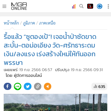
•
หน้าหลัก
หน้าหลัก
ภูมิภาค
ภาคเหนือ
•
ทันเหตุการณ์
•
รื้อแล้ว “ซูตองเป้”! เจอน้ำป่าซัดขาด
ภาคใต้
•
ภูมิภาค
สะบั้น-ตอม่อเอียง วัด-ศรัทธาระดม
•
Online Section
เงิน/ลงแรง เร่งสร้างใหม่ให้ทันออก
•
บันเทิง
พรรษา
•
ผู้จัดการรายวัน
เผยแพร่:
19 ก.ย. 2566 06:57
ปรับปรุง:
19 ก.ย. 2566 09:31
•
คอลัมนิสต์
โดย: ผู้จัดการออนไลน์
•
ละคร
635
•
CbizReview
•
Cyber BIZ
•
ผู้จัดกวน