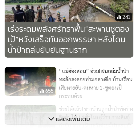
241
เร่งระดมพลังศรัทธาฟื้น“สะพานซูตอง
พระปลัดจิตตภัทร อัครปัญโญ เจ้าอาวาสวัดภูสมะณาราม กล่าว
เป้”หวังเสร็จทันออกพรรษา หลังโดน
ว่า จากวันแรกที่เริ่มก่อตั้งสวนธรรมภูสมะ ในปี 2551 และมี
น้ำป่าถล่มยับยันฐานราก
กิจกรรมบรรพชาสามเณรภาคฤดูร้อน ซึ่งพระ-เณร จะต้องออก
เดินบิณฑบาตจากวัดไปหมู่บ้าน ที่จะต้องผ่านไร่นาของชาวบ้าน
และที่สำคัญในช่วงหน้าฝนยิ่งเป็นปัญหามาก ไม่สามารถออก
“แม่ฮ่องสอน” อ่วม! ฝนถล่มน้ำป่า
ทะลักลงดอยท่วมกลางดึก บ้านเรือน
บิณฑบาตได้เพราะเกิดน้ำเอ่อผ่านอยู่ตลอดเวลา
เสียหายยับ-คนหาย 1-ซูตองเป้
655
กระทบด้วย
ทางศรัทธาชาวบ้านและวัดก็มีความเห็นตรงกันว่าควรจะสร้าง
สะพานทอดระหว่างวัดกับหมู่บ้านเพื่อแก้ปัญหา โดยเริ่มต้นจาก
ช่วยได้แล้ว! ชาวบ้านถูกน้ำป่าพัดร่าง
รับบริจาคเสา-วัสดุจากชาวบ้านมาร่วมกันสร้าง กลายเป็นสะพาน
ติดต้นไม้ 14 ชั่วโมง ผู้ว่าฯ กาฬสินธุ์
แสดงเพิ่มเติม
ซูตองเป้ จนเป็นที่รู้จักกันมากขึ้น ด้วยสภาพอากาศและ
กำชับ จนท.เฝ้าระวังช่วยผู้ประสบภัย
130
ทัศนียภาพที่สวยงาม รวมถึงมีกิจกรรมมากมายที่เกิดขึ้นบน
เต็มที่