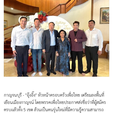
•
Good health & Well-being
•
Green Innovation & SD
•
Management & HR
•
MGR Live
•
Infographic
•
การเมือง
•
ท่องเที่ยว
•
กีฬา
•
ต่างประเทศ
•
Special Scoop
•
เศรษฐกิจ-ธุรกิจ
•
จีน
•
ชุมชน-คุณภาพชีวิต
กาญจนบุรี - "อุ๊งอิ๊ง" หัวหน้าครอบครัวเพื่อไทย เตรียมลงพื้นที่
•
อาชญากรรม
เยือนเมืองกาญจน์ โดยพรรคเพื่อไทยประกาศส่งชื่อว่าที่ผู้สมัคร
•
Motoring
ครบแล้วทั้ง 5 เขต ล้วนเป็นคนรุ่นใหม่ที่มีความรู้ความสามารถ