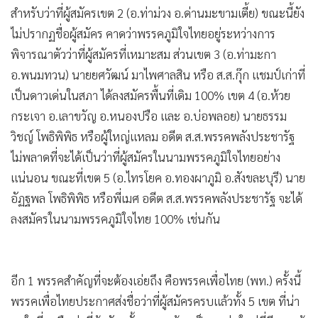
สำหรับว่าที่ผู้สมัครเขต 2 (อ.ท่าม่วง อ.ด่านมะขามเตี้ย) ขณะนี้ยัง
ไม่ปรากฏชื่อผู้สมัคร คาดว่าพรรคภูมิใจไทยอยู่ระหว่างการ
พิจารณาตัวว่าที่ผู้สมัครที่เหมาะสม ส่วนเขต 3 (อ.ท่ามะกา
อ.พนมทวน) นายยศวัฒน์ มาไพศาลสิน หรือ ส.ส.กุ๊ก แชมป์เก่าที่
เป็นดาวเด่นในสภา ได้ลงสมัครพื้นที่เดิม 100% เขต 4 (อ.ห้วย
กระเจา อ.เลาขวัญ อ.หนองปรือ และ อ.บ่อพลอย) นายธรรม
วิชญ์ โพธิพิพิธ หรือผู้ใหญ่แหลม อดีต ส.ส.พรรคพลังประชารัฐ
ไม่พลาดที่จะได้เป็นว่าที่ผู้สมัครในนามพรรคภูมิใจไทยอย่าง
แน่นอน ขณะที่เขต 5 (อ.ไทรโยค อ.ทองผาภูมิ อ.สังขละบุรี) นาย
อัฏฐพล โพธิพิพิธ หรือพี่เมศ อดีต ส.ส.พรรคพลังประชารัฐ จะได้
ลงสมัครในนามพรรคภูมิใจไทย 100% เช่นกัน
อีก 1 พรรคสำคัญที่จะต้องเอ่ยถึง คือพรรคเพื่อไทย (พท.) ครั้งนี้
พรรคเพื่อไทยประกาศส่งชื่อว่าที่ผู้สมัครครบแล้วทั้ง 5 เขต ที่น่า