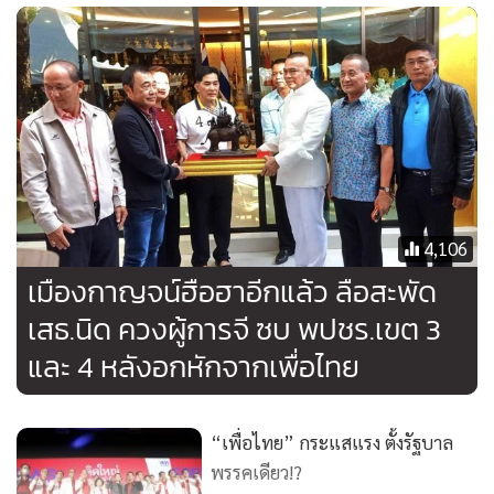
ตลอด
แต่ในที่สุดกลับกลายเป็นพรรคเพื่อไทยที่คว้าตัวไปครอง หลังจาก
เปิดตัว น.ส.พลอย ได้โพสต์ข้อความและรูปภาพลงเฟซบุ๊กส่วนตัว
ซึ่งได้รับเสียงตอบรับจากชาว อ.พนมทวน อ.ท่ามะกา กันอย่าง
ล้นหลาม มีผู้เข้าไปแสดงความยินดีและต้อนรับกันเป็นจำนวน
มากเลยทีเดียว
4,106
เมืองกาญจน์ฮือฮาอีกแล้ว ลือสะพัด
อีก 1 เขตที่พรรคเพื่อไทยเปิดตัวแล้วสร้างความฮือฮามากคือ การ
เสธ.นิด ควงผู้การจี ซบ พปชร.เขต 3
เปิดตัวนายศักดิ์ดา วิเชียรศิลป์ อดีตอธิบดีกรมทรัพยากรน้ำ
และ 4 หลังอกหักจากเพื่อไทย
บาดาล (ทส.) เป็นว่าที่ผู้สมัคร ส.ส.พรรคเพื่อไทย เขต 4 (อ.ห้วย
กระเจา อ.เลาขวัญ อ.หนองปรือ และ อ.บ่อพลอย) หลังเปิดตัวได้
ไม่นานกลายเป็นข่าวถึงความขัดแย้งภายในพรรคจนโด่งดังไปทั่ว
“เพื่อไทย” กระแสแรง ตั้งรัฐบาล
ประเทศ
พรรคเดียว!?