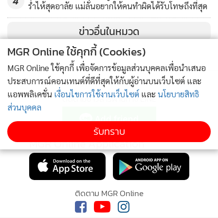
4
ร่ำไห้สุดอาลัย แม่ลั่นอยากให้คนทำผิดได้รับโทษถึงที่สุด
ผู้สื่อข่าวรายงานว่า จากการสอบถามนายอัครนันท์ กัณณ์กิตติ
ข่าวอื่นในหมวด
นันท์ หรือกอล์ฟ ว่าที่ผู้สมัคร ส.ส.กาญจนบุรี พรรคเพื่อไทย เขต
MGR Online ใช้คุกกี้ (Cookies)
1 ทราบว่า อุ๊งอิ๊ง แพทองธาร ชินวัตร หัวหน้าครัวเพื่อไทย จะยก
MGR Online ใช้คุกกี้ เพื่อจัดการข้อมูลส่วนบุคคลเพื่อนำเสนอ
คณะเดินทางมาพบปะพี่น้องประชาชนชาวกาญจนบุรี รวมทั้งให้
ประสบการณ์คอนเทนต์ที่ดีที่สุดให้กับผู้อ่านบนเว็บไซต์ และ
กำลังใจว่าที่ผู้สมัคร ส.ส.ทั้ง 5 เขต ประมาณปลายเดือน ม.ค.66 นี้
แอพพลิเคชั่น
เงื่อนไขการใช้งานเว็บไซต์
และ
นโยบายสิทธิ
ติดตามข่าวสารผ่านทาง LINE
ส่วนบุคคล
รับทราบ
MGR Online Application
ติดตาม MGR Online