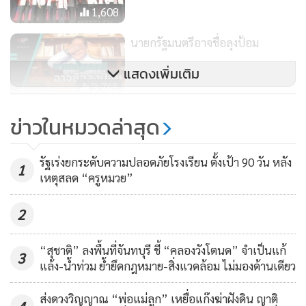
1,608
แต่ความขัดแย้งดังกล่าวเป็นเรื่องส่วนตัวไม่เกี่ยวกับพรรคเพื่อไทย
นายกรัฐมนตรีอาจชื่อลุงป้อม
ซึ่งถึงแม้นายศักดิ์ดา วิเชียรศิลป์ จะเป็นผู้สมัครหน้าใหม่ แต่ต้อง
ยอมรับว่าขณะที่นายศักดิ์ดา รับราชการอยู่นั้นได้สร้างผลงาน
แสดงเพิ่มเติม
เป็นที่ประจักษ์ ที่ปฏิเสธไม่ได้คือการหาแหล่งน้ำเพื่อบรรเทาทุกข์
3,765
ให้ประชาชนในพื้นที่เขต 4 อดีตพื้นที่ดังกล่าวมีความแห้งแล้ว
“เพื่อไทย” จี้ กกต.เร่งแบ่งเขตเลือก
ข่าวในหมวดล่าสุด
ซ้ำซากจนได้รับการขนานนามว่าอีสานเมืองกาญจน์ แต่ปัจจุบัน
ตั้ง เพื่อความชัดเจนเคาะว่าที่ผู้สมัคร
ประชาชนมีน้ำสำหรับการอุปโภคบริโภคตลอดทั้งปี
ไม่ทราบ ภท.ยื่นยุบพรรค ชี้จะยื่นยุบ
131
รัฐเร่งยกระดับความปลอดภัยโรงเรียน ตั้งเป้า 90 วัน หลัง
1
พรรคต้องมีข้อหาหนัก
เหตุสลด “ครูหมวย”
ส่วนเขต 5 (อ.ไทรโยค อ.ทองผาภูมิ อ.สังขละบุรี) พรรคเพื่อไทย
ได้เปิดตัวนายพนม โพธิ์แก้ว หรือ ส.จ.ไก่ เป็นว่าที่ผู้สมัคร ซึ่งที่
2
ผ่านมา นายพนม โพธิ์แก้ว หรือ ส.จ.ไก่ ซึ่งโลดแล่นอยู่ในวงการ
การเมืองระดับชาติและท้องถิ่นมาโดยตลอด เคยเป็นผู้สมัคร
“สุชาติ” ลงพื้นที่จันทบุรี ชี้ “คลองวังโตนด” จำเป็นแก้
3
ส.ส.กาญจนบุรี พรรคไทยรักษาชาติ (ทษช.) เขต 5 แต่ต้องพบ
แล้ง-น้ำท่วม ย้ำยึดกฎหมาย-สิ่งแวดล้อม ไม่มองด้านเดียว
อุปสรรคถูกยุบพรรค ชาวบ้านต่างรู้กันดีโดยเฉพาะชาว
ส่งดวงวิญญาณ “พ่อแม่ลูก” เหยื่อแก๊งฆ่าฝังดิน ญาติ
อ.ไทรโยค