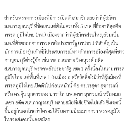
สำหรับพรรคการเมืองที่มีการเปิดตัวสมาชิกและว่าที่ผู้สมัคร
ส.ส.กาญจนบุรี ที่ชัดเจนแต่ยังไม่ครบทั้ง 5 เขต ที่ฮือฮาที่สุดคือ
พรรค ภูมิใจไทย (ภท.) เนื่องจากว่าที่ผู้สมัครส่วนใหญ่ล้วนเป็น
ส.ส.ที่ย้ายออกจากพรรคพลังประชารัฐ (พปชร.) ที่สำคัญเป็น
นักการเมืองรุ่นเก๋าที่มีประสบการณ์ทางด้านการเมืองที่สุดที่ชาว
กาญจนบุรีต่างรู้จัก เช่น พล.อ.สมชาย วิษณุวงศ์ อดีต
ส.ส.กาญจนบุรี พรรคพลังประชารัฐ เขต 1 ครั้งนี้ลงในนามพรรค
ภูมิใจไทย แต่พื้นที่เขต 1 (อ.เมือง อ.ศรีสวัสดิ์)ยังมีว่าที่ผู้สมัครที่
พรรคภูมิใจไทยเปิดตัวไปก่อนหน้านี้ คือ ดร.วรสุดา สุขารมณ์
หรือ ดร.จุ๊บ ลูกสาวของ นาวาโท นพ.เดชา สุขารมณ์ หรือหมอ
เดชา อดีต ส.ส.กาญจนบุรี หลายสมัยที่เสียชีวิตไปแล้ว ซึ่งเขตนี้
ขึ้นอยู่กับผลโพลว่าใครจะได้รับความนิยมมากกว่า พรรคภูมิใจ
ไทยจะส่งคนนั้นลงสมัคร