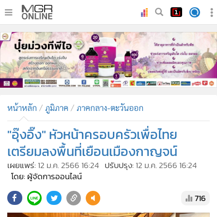
•
หน้าหลัก
•
ทันเหตุการณ์
•
ภาคใต้
•
ภูมิภาค
•
Online Section
หน้าหลัก
ภูมิภาค
ภาคกลาง-ตะวันออก
•
บันเทิง
•
ผู้จัดการรายวัน
"อุ๊งอิ๊ง" หัวหน้าครอบครัวเพื่อไทย
•
คอลัมนิสต์
เตรียมลงพื้นที่เยือนเมืองกาญจน์
•
ละคร
เผยแพร่:
12 ม.ค. 2566 16:24
ปรับปรุง:
12 ม.ค. 2566 16:24
•
CbizReview
โดย: ผู้จัดการออนไลน์
•
Cyber BIZ
716
•
ผู้จัดกวน