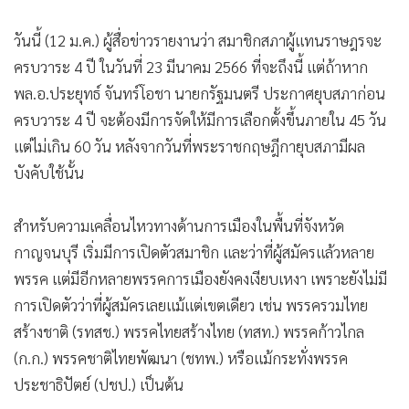
•
เกม
วันนี้ (12 ม.ค.) ผู้สื่อข่าวรายงานว่า สมาชิกสภาผู้แทนราษฎรจะ
•
วิทยาศาสตร์
ครบวาระ 4 ปี ในวันที่ 23 มีนาคม 2566 ที่จะถึงนี้ แต่ถ้าหาก
•
SMEs
พล.อ.ประยุทธ์ จันทร์โอชา นายกรัฐมนตรี ประกาศยุบสภาก่อน
•
หุ้น
ครบวาระ 4 ปี จะต้องมีการจัดให้มีการเลือกตั้งขึ้นภายใน 45 วัน
•
อินโดจีน
แต่ไม่เกิน 60 วัน หลังจากวันที่พระราชกฤษฎีกายุบสภามีผล
•
กองทุนรวม
บังคับใช้นั้น
•
Celeb Online
•
Factcheck
สำหรับความเคลื่อนไหวทางด้านการเมืองในพื้นที่จังหวัด
•
ญี่ปุ่น
กาญจนบุรี เริ่มมีการเปิดตัวสมาชิก และว่าที่ผู้สมัครแล้วหลาย
•
News1
พรรค แต่มีอีกหลายพรรคการเมืองยังคงเงียบเหงา เพราะยังไม่มี
•
Gotomanager
การเปิดตัวว่าที่ผู้สมัครเลยแม้แต่เขตเดียว เช่น พรรครวมไทย
สร้างชาติ (รทสช.) พรรคไทยสร้างไทย (ทสท.) พรรคก้าวไกล
(ก.ก.) พรรคชาติไทยพัฒนา (ชทพ.) หรือแม้กระทั่งพรรค
ประชาธิปัตย์ (ปชป.) เป็นต้น