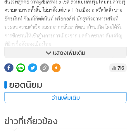
สนใจที่สุดคือ ว่าที่ผู้สมัครทั้ง 5 เขต ล้วนเป็นคนรุ่นใหม่ที่มีความรู้
ความสามารถทั้งสิ้น ไล่มาตั้งแต่เขต 1 (อ.เมือง อ.ศรีสวัสดิ์) นาย
อัครนันท์ กัณณ์กิตตินันท์ หรือกอล์ฟ นักธุรกิจอาหารเสริมที่
ประสบความสำเร็จ และอยากกลับมาพัฒนาบ้านเกิด โดยได้รับ
การชักชวนให้เข้าสู่วงการการเมืองจาก มดดำ คชาภา ตันเจริญ
พิธีกรชื่อดังของเมืองไทย
แสดงเพิ่มเติม
เขต 2 (อ.ท่าม่วง อ.ด่านมะขามเตี้ย) นายชูเกียรติ จีนาภักดิ์ อดีต
716
สมาชิกสภา อบจ.กาญจนบุรี คนนี้ถือว่าเป็นคนรุ่นใหม่ไฟแรงเช่น
กัน แต่ว่าที่ผู้สมัครที่พรรคเพื่อไทยเปิดตัวแล้วสร้างความฮือฮาให้
ยอดนิยม
คอการเมืองในพื้นที่จังหวัดกาญจนบุรีมากที่สุดคือ ว่าที่ผู้สมัคร
เขต 3 (อ.ท่ามะกา อ.พนมทวน) น.ส.พลอย ธนิกุล หรือน้องพลอย
อ่านเพิ่มเติม
ทายาท แคล้ว ธนิกุล อดีตเจ้าพ่อนครบาล และเขมพร ต่างใจเย็น
หรือเจ๊เขม เจ้าแม่ธุรกิจก่อสร้าง ที่ผ่านมา น.ส.พลอย หรือน้อง
ข่าวที่เกี่ยวข้อง
พลอย ลงพื้นที่พบปะประชาชนในพื้นที่ในนามพรรคพลังประชา
รัฐ (พปชร.) ของบิ๊กป้อม พล.อ.ประวิตร วงษ์สุวรรณ มาโดย