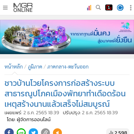
•
หน้าหลัก
•
ทันเหตุการณ์
•
ภาคใต้
•
ภูมิภาค
•
Online Section
หน้าหลัก
ภูมิภาค
ภาคกลาง-ตะวันออก
•
บันเทิง
•
ผู้จัดการรายวัน
ชาวบ้านโวยโครงการก่อสร้างระบบ
•
คอลัมนิสต์
สาธารณูปโภคเมืองพัทยาทำเดือดร้อน
•
ละคร
เหตุสร้างนานแล้วเสร็จไม่สมบูรณ์
•
CbizReview
เผยแพร่:
2 ธ.ค. 2565 18:39
ปรับปรุง:
2 ธ.ค. 2565 18:39
•
Cyber BIZ
โดย: ผู้จัดการออนไลน์
•
ผู้จัดกวน
2,598