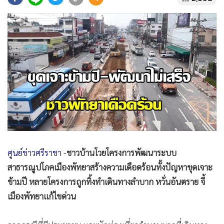
•
Good health & Well-being
•
Green Innovation & SD
•
Management & HR
•
MGR Live
•
Infographic
•
การเมือง
•
ท่องเที่ยว
•
กีฬา
•
ต่างประเทศ
•
Special Scoop
ศูนย์ข่าวศรีราชา -
ชาวบ้านโวยโครงการพัฒนาระบบ
•
เศรษฐกิจ-ธุรกิจ
สาธารณูปโภคเมืองพัทยาสร้างความเดือดร้อนทั้งปัญหาขุดเจาะ
•
จีน
ข้ามปี หลายโครงการถูกทิ้งทำเดินทางลำบาก หวั่นอันตราย จี้
•
ชุมชน-คุณภาพชีวิต
เมืองพัทยาแก้ไขด่วน
•
อาชญากรรม
•
Motoring