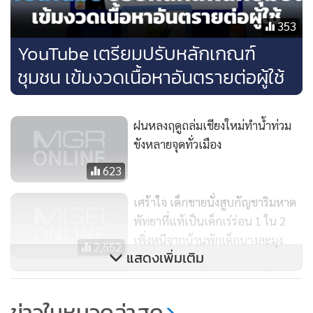
ขณะที่การบังคับผู้รับเหมาให้เร่งรัดโครงการเช่นในอดีต เมือง
353
พัทยาไม่สามารถทำได้เนื่องจากรัฐบาลได้ออกมาตรการช่วยเหลือ
YouTube เตรียมปรับหลักเกณฑ์
หรือเยียวยาผู้รับจ้างในช่วงการระบาดของโควิด-19 ที่ทำให้
ชุมชน เข้มงวดเนื้อหาอันตรายต่อผู้ใช้
ขาดแคลนแรงงานจนทำให้หลายโครงการถูกปล่อยทิ้งโดยไม่มี
การเข้ามาดูแลหรือแก้ไข
ฝนหลงฤดูถล่มเชียงใหม่ทำน้ำท่วม
“เรื่องนี้ถือว่าเป็นปัญหาเป็นอย่างมาก ผู้รับจ้างแม้จะหมดสัญญา
ขังหลายจุดทั่วเมือง
ไปแล้วแต่รัฐยังเยียวยาต่อ ซึ่งหลายจุดเปิดหน้างานทิ้งไว้เป็นปีจึง
623
ทำให้ชาวบ้านเดือดร้อน เรื่องนี้เมืองพัทยาได้พยายามเร่งเจรจา
เศร้าใจ เด็กชายนั่งสูบกัญชาริมหาด
โดยตลอด และมีข่าวดีว่าอีกไม่นานกรมบัญชีกลางจะให้แก้ไข
พัทยาที่แท้เป็นเด็กเร่ร่อน 1 ใน 2
สัญญาในส่วนของผู้ที่รับจ้างใหม่เพื่อให้สามารถเร่งรัดงานให้เร็ว
เพิ่งหนีจากบ้านพักเด็กบางละมุง
ขึ้น” รองนายกเมืองพัทยา กล่าว
2,652
แสดงเพิ่มเติม
สำรวจพบ บ.ญี่ปุ่นมากกว่าครึ่ง
ประสบปัญหาขาดแคลนแรงงาน
ข่าวในหมวดล่าสุด