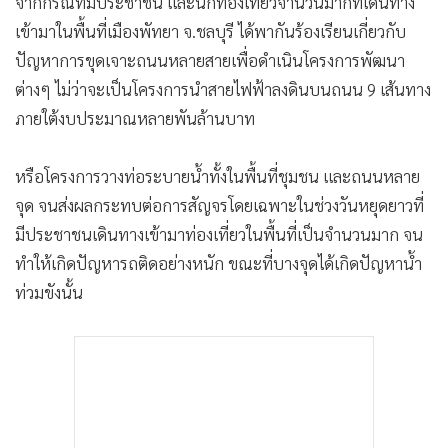
จากกรณีที่มีประชาชน และนักท่องเที่ยวจำนวนมากที่เดินทาง
•
เกม
เข้ามาในพื้นที่เมืองพัทยา จ.ชลบุรี ได้พากันร้องเรียนเกี่ยวกับ
•
วิทยาศาสตร์
ปัญหาการขุดเจาะถนนหลายสายเพื่อดำเนินโครงการพัฒนา
•
SMEs
ต่างๆ ไม่ว่าจะเป็นโครงการนำสายไฟฟ้าลงดินบนถนน 9 เส้นทาง
•
หุ้น
ภายใต้งบประมาณหลายพันล้านบาท
•
อินโดจีน
•
กองทุนรวม
หรือโครงการวางท่อระบายน้ำทั้งในพื้นที่ชุมชน และถนนหลาย
•
Celeb Online
จุด จนส่งผลกระทบต่อการสัญจรโดยเฉพาะในช่วงวันหยุดยาวที่
มีประชาชนเดินทางเข้ามาท่องเที่ยวในพื้นที่เป็นจำนวนมาก จน
•
Factcheck
ทำให้เกิดปัญหารถติดอย่างหนัก ขณะที่บางจุดได้เกิดปัญหาน้ำ
•
ญี่ปุ่น
ท่วมขังนั้น
•
News1
•
Gotomanager