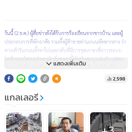
วันนี้ (2 ธ.ค.) ผู้สื่อข่าวยังได้รับการร้องเรียนจากชาวบ้าน และผู้
ประกอบการที่พักอาศัย รวมทั้งผู้ค้าขายย่านถนนพัทยากลาง ว่า
ทางเท้าริมถนนทั้งขาไปและกลับที่มีการขุดเจาะเพื่อวางระบบ
ไฟฟ้าและไฟเบอร์ออปติกซึ่งขณะนี้ได้เสร็จสมบูรณ์แล้ว แต่พบ
แสดงเพิ่มเติม
ว่าทางเท้าริมถนนพัทยากลาง ไม่ได้รับการปรับปรุงให้อยู่ใน
สภาพเดิม ขณะที่หลายจุดกลายสภาพเป็นหลุมขนาดใหญ่ และ
2,598
ไม่มีการนำอุปกรณ์ใดๆ มาปิดกั้นเพื่อป้องกันอันตรายให้
ประชาชน
แกลเลอรี
โดยจุดที่สร้างความเดือดร้อนให้ประชาชนอย่างหนักคือ ถนน
เทพประสิทธิ์ ที่ได้ดำเนินการขุดเจาะทั้ง 2 ฝั่ง และผู้รับจ้างได้ฝา
+3
ตะแกรงระบายน้ำตลอดเส้นทางสูงกว่าผิวจราจรถึง 7 เซนติเมตร