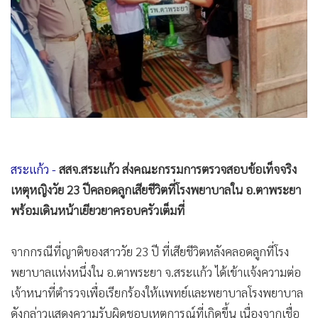
•
Good health & Well-being
•
Green Innovation & SD
•
Management & HR
•
MGR Live
•
Infographic
•
การเมือง
•
ท่องเที่ยว
•
กีฬา
สระแก้ว -
สสจ.สระแก้ว ส่งคณะกรรมการตรวจสอบข้อเท็จจริง
•
ต่างประเทศ
เหตุหญิงวัย 23 ปีคลอดลูกเสียชีวิตที่โรงพยาบาลใน อ.ตาพระยา
•
Special Scoop
พร้อมเดินหน้าเยียวยาครอบครัวเต็มที่
•
เศรษฐกิจ-ธุรกิจ
•
จีน
จากกรณีที่ญาติของสาววัย 23 ปี ที่เสียชีวิตหลังคลอดลูกที่โรง
•
ชุมชน-คุณภาพชีวิต
พยาบาลแห่งหนึ่งใน อ.ตาพระยา จ.สระแก้ว ได้เข้าแจ้งความต่อ
•
อาชญากรรม
เจ้าหนาที่ตำรวจเพื่อเรียกร้องให้แพทย์และพยาบาลโรงพยาบาล
•
Motoring
ดังกล่าวแสดงความรับผิดชอบเหตุการณ์ที่เกิดขึ้น เนื่องจากเชื่อ