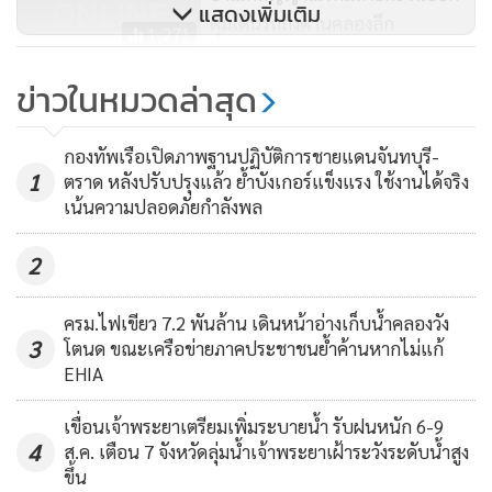
แสดงเพิ่มเติม
คุมเดินรถถึงด่านคลองลึก
1,271
รมว.สุชาติ ลุยสงขลา เปิดประชุม
ข่าวในหมวดล่าสุด
วิชาการประกันสังคม เร่งยกระดับ
คุณภาพชีวิตผู้ใช้แรงงาน ฟื้น
95
กองทัพเรือเปิดภาพฐานปฏิบัติการชายแดนจันทบุรี-
เศรษฐกิจ-ท่องเที่ยว ภาคใต้
1
ตราด หลังปรับปรุงแล้ว ย้ำบังเกอร์แข็งแรง ใช้งานได้จริง
เน้นความปลอดภัยกำลังพล
2
ครม.ไฟเขียว 7.2 พันล้าน เดินหน้าอ่างเก็บน้ำคลองวัง
3
โตนด ขณะเครือข่ายภาคประชาชนย้ำค้านหากไม่แก้
EHIA
เขื่อนเจ้าพระยาเตรียมเพิ่มระบายน้ำ รับฝนหนัก 6-9
4
ส.ค. เตือน 7 จังหวัดลุ่มน้ำเจ้าพระยาเฝ้าระวังระดับน้ำสูง
ขึ้น