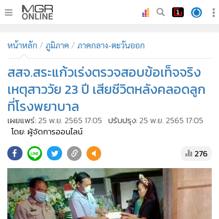
•
หน้าหลัก
หน้าหลัก
ภูมิภาค
ภาคกลาง-ตะวันออก
•
ทันเหตุการณ์
•
สสจ.สระแก้วเร่งตรวจสอบข้อเท็จจริง
ภาคใต้
•
ภูมิภาค
เหตุสาววัย 23 ปี เสียชีวิตหลังคลอดลูก
•
Online Section
ที่โรงพยาบาล
•
บันเทิง
เผยแพร่:
25 พ.ย. 2565 17:05
ปรับปรุง:
25 พ.ย. 2565 17:05
•
ผู้จัดการรายวัน
โดย: ผู้จัดการออนไลน์
•
คอลัมนิสต์
276
•
ละคร
•
CbizReview
•
Cyber BIZ
•
ผู้จัดกวน