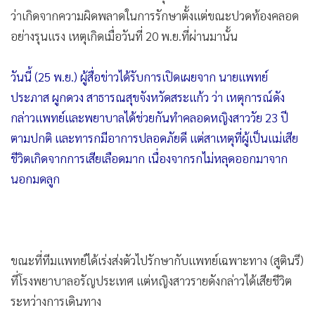
•
เกม
ว่าเกิดจากความผิดพลาดในการรักษาตั้งแต่ขณะปวดท้องคลอด
•
วิทยาศาสตร์
อย่างรุนแรง เหตุเกิดเมื่อวันที่ 20 พ.ย.ที่ผ่านมานั้น
•
SMEs
วันนี้ (25 พ.ย.) ผู้สื่อข่าวได้รับการเปิดเผยจาก นายแพทย์
•
หุ้น
ประภาส ผูกดวง สาธารณสุขจังหวัดสระแก้ว ว่า เหตุการณ์ดัง
•
อินโดจีน
กล่าวแพทย์และพยาบาลได้ช่วยกันทำคลอดหญิงสาววัย 23 ปี
•
กองทุนรวม
ตามปกติ และทารกมีอาการปลอดภัยดี แต่สาเหตุที่ผู้เป็นแม่เสีย
•
Celeb Online
ชีวิตเกิดจากการเสียเลือดมาก เนื่องจากรกไม่หลุดออกมาจาก
•
Factcheck
นอกมดลูก
•
ญี่ปุ่น
•
News1
•
Gotomanager
ขณะที่ทีมแพทย์ได้เร่งส่งตัวไปรักษากับแพทย์เฉพาะทาง (สูตินรี)
ที่โรงพยาบาลอรัญประเทศ แต่หญิงสาวรายดังกล่าวได้เสียชีวิต
ระหว่างการเดินทาง