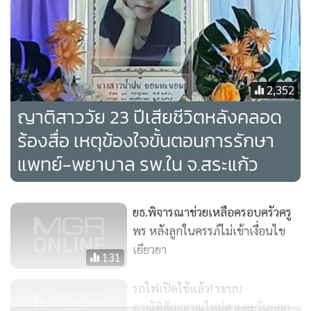
2,352
ญาติสาววัย 23 ปีเสียชีวิตหลังคลอด
ร้องสื่อ เหตุข้องใจขั้นตอนการรักษา
แพทย์-พยาบาล รพ.ใน จ.สระแก้ว
ยธ.พิจารณาช่วยเหลือครอบครัวครู
พร หลังลูกในครรภ์ไม่เข้าเงื่อนไข
เยียวยา
131
รถไฟเปิดใช้แล้ว! ระบบ
อาณัติสัญญาณใหม่สายตะวันออก