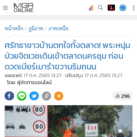
•
หน้าหลัก
หน้าหลัก
ภูมิภาค
ภาคเหนือ
•
ทันเหตุการณ์
•
ศรัทธาชาวบ้านตกใจทั้งตลาด! พระหนุ่ม
ภาคใต้
•
ภูมิภาค
ป่วยจิตเวชเดินเข้าตลาดนครชุม ก่อน
•
Online Section
ดวดเบียร์เมารำขวานริมถนน
•
บันเทิง
เผยแพร่:
17 ต.ค. 2565 13:27
ปรับปรุง:
17 ต.ค. 2565 13:27
•
ผู้จัดการรายวัน
โดย: ผู้จัดการออนไลน์
•
คอลัมนิสต์
296
•
ละคร
•
CbizReview
•
Cyber BIZ
•
ผู้จัดกวน