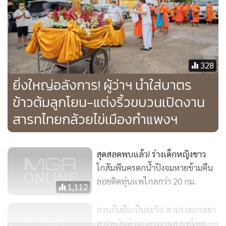
328
ยิ่งใหญ่อลังการ! ผู้ว่าฯ นำใส่บาตร
ข้าวต้มลูกโยน-แต่งริ้วขบวนเปิดงาน
สารทไทยกล้วยไข่เมืองกำแพงฯ
สุดสลดพบแล้ว! ร่างเด็กหญิงชาว
โกสัมพีนครตกน้ำปิงจมหายข้ามคืน
ลอยติดทุ่นแพไกลกว่า 20 กม.
1,112
กวนกันมือเป็นระวิง! ตามรอยกระยา
สารทเงินล้านกลางงานสารทไทย