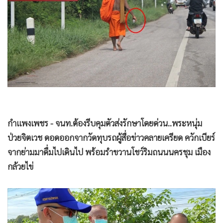
•
Good health & Well-being
•
Green Innovation & SD
•
Management & HR
•
MGR Live
•
Infographic
•
การเมือง
•
ท่องเที่ยว
•
กีฬา
กำแพงเพชร - จนท.ต้องรีบคุมตัวส่งรักษาโดยด่วน..พระหนุ่ม
•
ต่างประเทศ
ป่วยจิตเวช ดอดออกจากวัดทุบรถผู้สื่อข่าวคลายเครียด ควักเบียร์
•
Special Scoop
จากย่ามมาดื่มไปเดินไป พร้อมรำขวานโชว์ริมถนนนครชุม เมือง
•
เศรษฐกิจ-ธุรกิจ
กล้วยไข่
•
จีน
•
ชุมชน-คุณภาพชีวิต
•
อาชญากรรม
•
Motoring