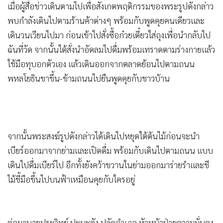
เมื่อผู้สื่อข่าวเดินตามไปเพื่อสังเกตพฤติกรรมของพระรูปดังกล่าว
พบกำลังเดินไปตามร้านค้าต่างๆ พร้อมกับพูดคุยคนเดียวและ
เดินวนเวียนไปมา ก่อนเข้าไปสั่งซื้อก๋วยเตี๋ยวใส่ถุงเพื่อนำกลับไป
ฉันที่วัด จากนั้นได้สั่งนำอัดลมไปดื่มพร้อมเทราดตามร่างกายแล้ว
ใช้มือทุบอกตัวเอง แล้วเดินออกจากตลาดย้อนไปตามถนน
พหลโยธินขาขึ้น-ข้ามถนนไปยืนพูดคุยกับชาวบ้าน
จากนั้นพระสงฆ์รูปดังกล่าวได้เดินไปหยุดใต้ต้นไม้ก่อนจะนำ
เบียร์ออกมาจากย่ามและเปิดดื่ม พร้อมกับเดินไปตามถนน แบบ
เดินไปดื่มเบียร์ไป อีกทั้งยังคว้าขวานในย่ามออกมาร่ายรำและชี
ไม้ชี้มือขึ้นไปบนฟ้าเหมือนคุยกับใครอยู่
ต่อมานายประวิทย์ ปะนะตัง ปลัดอำเภอ หัวหน้าฝ่ายความมั่นคง