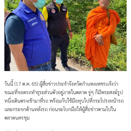
•
เกม
•
วิทยาศาสตร์
•
SMEs
•
หุ้น
•
อินโดจีน
•
กองทุนรวม
•
Celeb Online
•
Factcheck
•
ญี่ปุ่น
วันนี้ (17 ต.ค. 65) ผู้สื่อข่าวประจำจังหวัดกำแพงเพชรแจ้งว่า
•
News1
ขณะที่จอดรถทำธุระส่วนตัวอยู่ภายในตลาด จู่ๆ ก็มีพระสงฆ์รูป
•
Gotomanager
หนึ่งเดินตรงเข้ามาที่รถ พร้อมกับใช้มือทุบไปที่กระโปรงหน้ารถ
และกระจกด้านหลังรถ ก่อนจะโบกมือให้ผู้สื่อข่าวตามไปใน
ตลาดนครชุม