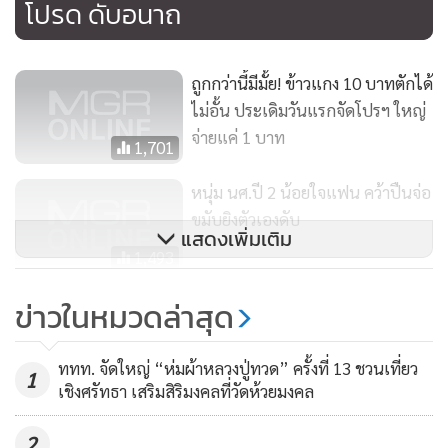
โปรด ดับอนาถ
ถูกกว่านี้มีมั้ย! ข้าวแกง 10 บาทตักได้
ไม่อั้น ประเดิมวันแรกจัดโปรฯ ใหญ่
จ่ายแค่ 1 บาท
1,701
หนุ่ม นศ.ปี 2 น้อยใจแฟน คว้าปืนจ่อ
ขมับยิงตัวเองดับ
แสดงเพิ่มเติม
1,493
กินไม่อั้นอิ่มละ 40 บาท เด็กกินฟรี ที่
ข่าวในหมวดล่าสุด
ร้านคอฟฟี่ ฟอเรสท์ เมืองเพชร
1,020
ททท. จัดใหญ่ “ห่มผ้าหลวงปู่ทวด” ครั้งที่ 13 ชวนเที่ยว
1
เชิงศรัทธา เสริมสิริมงคลที่วัดห้วยมงคล
2