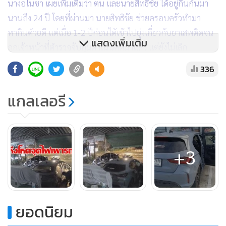
นางอโนชา เผยเพิ่มเติมว่า ตน และนายสิทธิชัย ได้อยู่กินกันมา
นานถึง 24 ปี โดยที่ผ่านมา นายสิทธิชัย ช่วยครอบครัวทำมา
หากินด้วยดี แต่เมื่อ 1-2 ปีก่อนได้เข้าไปยุ่งเกี่ยวกับยาเสพติดจน
แสดงเพิ่มเติม
ถูกเจ้าหน้าที่ตำรวจจับกุมดำเนินคดีมาแล้ว แต่ยังไม่เลิก
พฤติกรรมการเสพยา
336
แกลเลอรี
+3
ยอดนิยม
อีกทั้งยังมีนิสัยหึงหวงตนเองถึงขั้นติด GPS ไว้ที่ตัวตนเองเพื่อ