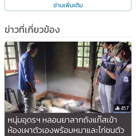
อ่านเพิ่มเติม
ติดตามความเคลื่อนไหวเนื่องจากเกรงว่าจะแอบไปมีชายอื่นจน
เกิดปากเสียงกันอยู่บ่อยครั้ง และเหตุการณ์ล่าสุดที่เกิดขึ้นถือว่า
รุนแรงจนต้องเข้าแจ้งความดำเนินคดีและเตรียมฟ้องหย่าอีกด้วย
ข่าวที่เกี่ยวข้อง
อย่างไรก็ตาม ผู้สื่อข่าวรายงานว่าเมื่อช่วงเช้าที่ผ่านมา เจ้าหน้าที่
ตำรวจชุดสืบสวน สภ.เขาคิชฌกูฏ ได้ควบคุมตัว นายสิทธิชัย สุ
มิตร มาสอบสวนเป็นที่เรียบร้อยแล้ว พร้อมตั้งข้อหาวางเพลิงเผา
ทรัพย์
457
หนุ่มอุดรฯ หลอนยาลากถังแก๊สเข้า
ห้องเผาตัวเองพร้อมหมาและไก่ชนตัว