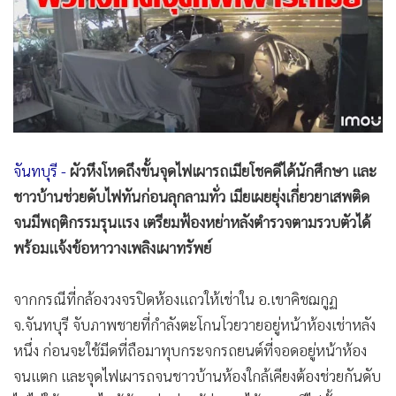
•
Good health & Well-being
•
Green Innovation & SD
•
Management & HR
•
MGR Live
•
Infographic
•
การเมือง
•
ท่องเที่ยว
จันทบุรี -
ผัวหึงโหดถึงขั้นจุดไฟเผารถเมียโชคดีได้นักศึกษา และ
•
กีฬา
ชาวบ้านช่วยดับไฟทันก่อนลุกลามทั่ว เมียเผยยุ่งเกี่ยวยาเสพติด
•
ต่างประเทศ
จนมีพฤติกรรมรุนแรง เตรียมฟ้องหย่าหลังตำรวจตามรวบตัวได้
•
Special Scoop
พร้อมแจ้งข้อหาวางเพลิงเผาทรัพย์
•
เศรษฐกิจ-ธุรกิจ
จากกรณีที่กล้องวงจรปิดห้องแถวให้เช่าใน อ.เขาคิชฌกูฏ
•
จีน
จ.จันทบุรี จับภาพชายที่กำลังตะโกนโวยวายอยู่หน้าห้องเช่าหลัง
•
ชุมชน-คุณภาพชีวิต
หนึ่ง ก่อนจะใช้มีดที่ถือมาทุบกระจกรถยนต์ที่จอดอยู่หน้าห้อง
•
อาชญากรรม
จนแตก และจุดไฟเผารถจนชาวบ้านห้องใกล้เคียงต้องช่วยกันดับ
•
Motoring