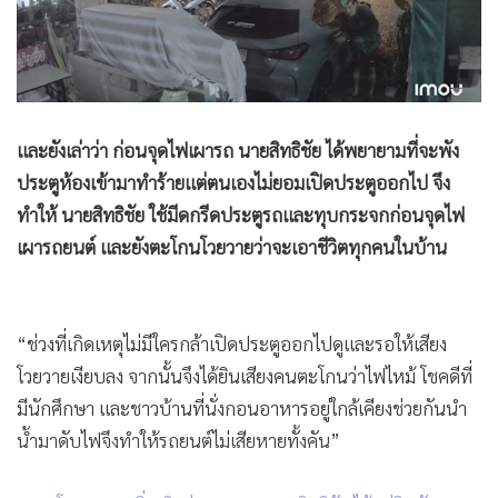
และยังเล่าว่า ก่อนจุดไฟเผารถ นายสิทธิชัย ได้พยายามที่จะพัง
ประตูห้องเข้ามาทำร้ายแต่ตนเองไม่ยอมเปิดประตูออกไป จึง
ทำให้ นายสิทธิชัย ใช้มีดกรีดประตูรถและทุบกระจกก่อนจุดไฟ
เผารถยนต์ และยังตะโกนโวยวายว่าจะเอาชีวิตทุกคนในบ้าน
“ช่วงที่เกิดเหตุไม่มีใครกล้าเปิดประตูออกไปดูและรอให้เสียง
โวยวายเงียบลง จากนั้นจึงได้ยินเสียงคนตะโกนว่าไฟไหม้ โชคดีที่
มีนักศึกษา และชาวบ้านที่นั่งกอนอาหารอยู่ใกล้เคียงช่วยกันนำ
น้ำมาดับไฟจึงทำให้รถยนต์ไม่เสียหายทั้งคัน”