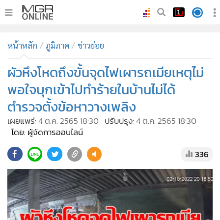
•
หน้าหลัก
หน้าหลัก
ภูมิภาค
ข่าวย่อย
•
ทันเหตุการณ์
•
ผัวหึงโหดถึงขั้นจุดไฟเผารถเมียเหตุไม่
ภาคใต้
•
ภูมิภาค
พอใจบุกเข้าไปทำร้ายในบ้านไม่ได้
•
Online Section
ตำรวจตั้งข้อหาวางเพลิง
•
บันเทิง
เผยแพร่:
4 ต.ค. 2565 18:30
ปรับปรุง:
4 ต.ค. 2565 18:30
•
ผู้จัดการรายวัน
โดย: ผู้จัดการออนไลน์
•
คอลัมนิสต์
336
•
ละคร
•
CbizReview
•
Cyber BIZ
•
ผู้จัดกวน