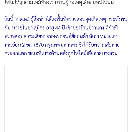
ไฟไม่ให้ลุกลามไหม้ห้องเช่า ส่วนผู้ก่อเหตุได้หลบหนีไปนั้น
•
เกม
•
วิทยาศาสตร์
วันนี้ (4 ต.ค.) ผู้สื่อข่าวได้ลงพื้นที่ตรวจสอบจุดเกิดเหตุ กระทั่งพบ
•
SMEs
กับ นางอโนชา สุมิตร อายุ 44 ปี เจ้าของร้านข้าวแกง ที่กำลัง
•
หุ้น
ตรวจสอบความเสียหายของรถยนต์ยี่ฮอนด้า สีเทา หมายเลข
•
อินโดจีน
ทะเบียน 2 ขฉ 7870 กรุงเทพมหานคร ซึ่งได้รับความเสียหาย
•
กองทุนรวม
กระจกแตก ขณะที่เบาะด้านหลังถูกไฟไหม้เสียหายบางส่วน
•
Celeb Online
•
Factcheck
•
ญี่ปุ่น
•
News1
•
Gotomanager