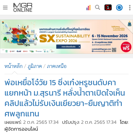
•
หน้าหลัก
•
ทันเหตุการณ์
•
ภาคใต้
•
ภูมิภาค
•
Online Section
หน้าหลัก
ภูมิภาค
ภาคเหนือ
•
บันเทิง
•
ผู้จัดการรายวัน
พ่อเหยื่อโจ๋วัย 15 ซิ่งเก๋งหรูชนดับคา
•
คอลัมนิสต์
แยกหน้า ม.สุรนารี หลั่งน้ำตาเปิดใจเห็น
•
ละคร
คลิปแล้วไม่รับเงินเยียวยา-ยืมญาติทำ
•
CbizReview
ศพลูกแทน
•
Cyber BIZ
เผยแพร่:
2 ต.ค. 2565 17:34
ปรับปรุง:
2 ต.ค. 2565 17:34
โดย:
•
ผู้จัดกวน
ผู้จัดการออนไลน์