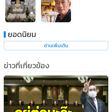
“ตอนแรกผมเรียกค่าทำศพไป 250,000 บาท คู่กรณีนัดให้ไปที่
โรงพัก ซึ่งเมื่อไปพบร้อยเวร สภ.โพธิ์กลาง ทางเจ้าหน้าที่ได้บอก
ว่าหากจะรับเงินให้อ่านเอกสารทั้งหมดให้ดี ผมจึงตัดสินใจไม่รับ
เงินค่าเยียวยาทำศพที่เรียกร้องไปตอนแรก แล้วมาหยิบยืมเงิน
ยอดนิยม
ญาติพี่น้องทำศพลูกแทน เพราะกลัวว่าคดีจะไปอีกอย่าง”
อ่านเพิ่มเติม
นอกจากนี้ หลังจากได้ดูภาพนาทีเกิดเหตุจากกล้องวงจรปิด
พร้อมกับเพื่อนของลูกชายที่มาเฝ้าติดตามคดี ถึงกับอึ้งในความ
ข่าวที่เกี่ยวข้อง
ประมาทของคนขับรถคู่กรณีที่เป็นเยาวชน ไม่น่าจะขับรถเร็ว
ขนาดนี้ ทั้งยังฝ่าไฟแดงด้วย จึงจะขอดำเนินคดีให้ถึงที่สุดและให้
เป็นไปตามกฎหมาย