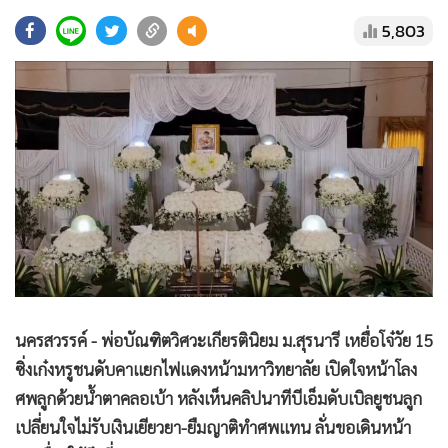
•
Good health & Well-being
5,803
•
Green Innovation & SD
•
Management & HR
•
MGR Live
•
Infographic
•
การเมือง
•
ท่องเที่ยว
•
กีฬา
•
ต่างประเทศ
•
Special Scoop
•
เศรษฐกิจ-ธุรกิจ
นครสวรรค์ - พ่อบัณฑิตวิศวะเกียรตินิยม ม.สุรนารี เหยื่อโจ๋วัย 15
•
จีน
ซิ่งเก๋งหรูชนดับคาแยกไฟแดงหน้ามหาวิทยาลัย เปิดใจหน้าโลง
•
ชุมชน-คุณภาพชีวิต
ศพลูกด้วยน้ำตาคลอเบ้า หลังเห็นคลิปนาทีบีเอ็มดับเบิลยูชนลูก
•
อาชญากรรม
เปลี่ยนใจไม่รับเงินเยียวยา-ยืมญาติทำศพแทน ลั่นขอเดินหน้า
•
Motoring