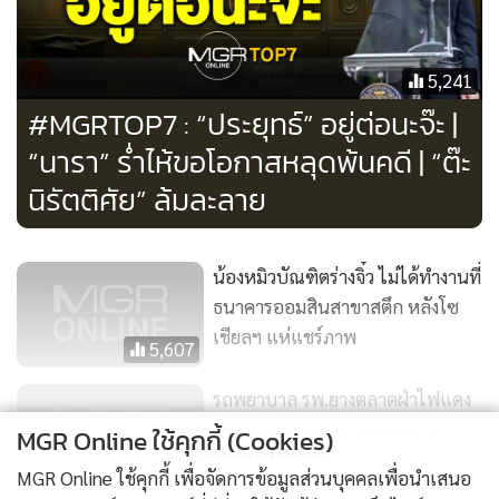
5,241
#MGRTOP7 : “ประยุทธ์” อยู่ต่อนะจ๊ะ |
“นารา” ร่ำไห้ขอโอกาสหลุดพ้นคดี | “ต๊ะ
นิรัตติศัย” ล้มละลาย
น้องหมิวบัณฑิตร่างจิ๋ว ไม่ได้ทำงานที่
ธนาคารออมสินสาขาสตึก หลังโซ
เชียลฯ แห่แชร์ภาพ
5,607
รถพยาบาล รพ.ยางตลาดฝ่าไฟแดง
พุ่งชน จยย.ไฟลุกท่วมดับอนาถ
MGR Online ใช้คุกกี้ (Cookies)
แสดงเพิ่มเติม
3,541
MGR Online ใช้คุกกี้ เพื่อจัดการข้อมูลส่วนบุคคลเพื่อนำเสนอ