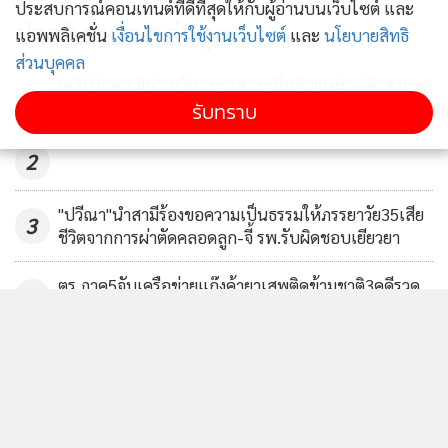
ประสบการณ์คอนเทนต์ที่ดีที่สุดให้กับผู้อ่านบนเว็บไซต์ และ
นร.ขอนแก่นวิทย์ฯ คว้าชนะเลิศ/
ข่าวในหมวดล่าสุด
แอพพลิเคชั่น
เงื่อนไขการใช้งานเว็บไซต์
และ
นโยบายสิทธิ
ชมเชย แข่งประกวดผู้ประกาศข่าว
ส่วนบุคคล
โทรทัศน์ดิจิทัล
121
(คลิป)“พส.จีน” เป็นกระแสกระหึ่มอีก!แห่จองคิวสวมชุด
1
รับทราบ
ไทย-ร้อยมาลัยถวายพระวัดเจ็ดยอด
2
"ปวีณา"นำสามีร้องขอความเป็นธรรมให้ภรรยาวัย35เสีย
3
ชีวิตจากการผ่าตัดคลอดลูก-จี้ รพ.รับผิดชอบเยียวยา
ตร.ภาค5จับเครือข่ายแก๊งค้ายาเสพติดข้ามชาติ3คดีรวด
4
ยึดยาบ้า3.2ล้านเม็ด-เฮโรอีนเพียบ
ข่าวอื่นในหมวด