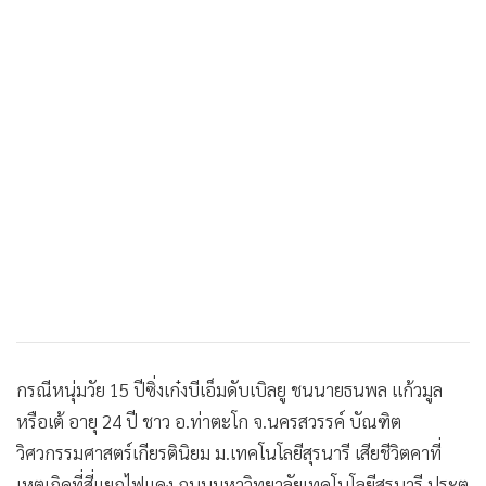
กรณีหนุ่มวัย 15 ปีซิ่งเก๋งบีเอ็มดับเบิลยู ชนนายธนพล แก้วมูล
หรือเต้ อายุ 24 ปี ชาว อ.ท่าตะโก จ.นครสวรรค์ บัณฑิต
วิศวกรรมศาสตร์เกียรตินิยม ม.เทคโนโลยีสุรนารี เสียชีวิตคาที่
เหตุเกิดที่สี่แยกไฟแดง ถนนมหาวิทยาลัยเทคโนโลยีสุรนารี ประตู