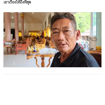
เอาเรื่องให้ถึงที่สุด
•
เกม
•
วิทยาศาสตร์
•
SMEs
•
หุ้น
•
อินโดจีน
•
กองทุนรวม
•
Celeb Online
•
Factcheck
•
ญี่ปุ่น
•
News1
•
Gotomanager