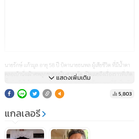
นายรักษ์ แก้วมูล อายุ 58 ปี บิดานายธนพล ผู้เสียชีวิต ที่มีน้ำตา
คลอเบ้านั่งเฝ้าศพลูกชายอยู่ในศาลาวัด เปิดเผยถึงเรื่องราวที่เกิด
แสดงเพิ่มเติม
ขึ้นว่าเสียใจในการจากไปของลูกชายที่กำลังมีอนาคตที่ดี เป็นหัว
เรี่ยวหัวแรงของครอบครัว จบปริญญาตรีเกียรตินิยมมาได้ 2 ปี
5,803
ทำงานแล้ว แต่เพิ่งรับปริญญาเมื่อ 8 กรกฎาคมที่ผ่านมา และ
แกลเลอรี
กำลังจะเรียนต่อปริญญาโทในเดือนตุลาคม 65 นี้ แต่กลับมาเสีย
ชีวิตด้วยความประมาทของเด็กวัย 15 ปี ที่ขับรถหรูฝ่าไฟแดง
ทำให้เกิดเหตุสลดขึ้น