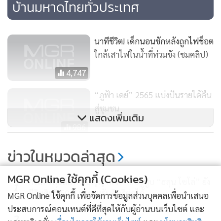
บ้านมหาดไทยทั่วประเทศ
นาทีชีวิต! เด็กนอนชักหลังถูกไฟช็อต
ใกล้เสาไฟในน้ำที่ท่วมขัง (ชมคลิป)
4,747
“ภูฟ้า เดย์” 2565 แบ่งปันรายได้คืน
สู่ชุมชน
แสดงเพิ่มเติม
986
“มารุต บุนนาค” ที่ปรึกษา ปชป.-
ข่าวในหมวดล่าสุด
อดีต ปธ.สภา ถึงแก่อสัญกรรมแล้ว
สิริอายุ 98 ปี
MGR Online ใช้คุกกี้ (Cookies)
8,210
กรมทรัพย์สินทางปัญญาแจง คลิปยูทูบ “ฮลุน โซโล่” ยัง
1
มีลิขสิทธิ์ 50 ปี ทายาทรับสิทธิต่อได้
MGR Online ใช้คุกกี้ เพื่อจัดการข้อมูลส่วนบุคคลเพื่อนำเสนอ
ประสบการณ์คอนเทนต์ที่ดีที่สุดให้กับผู้อ่านบนเว็บไซต์ และ
2