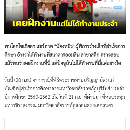
•
Good health & Well-being
•
Green Innovation & SD
•
Management & HR
•
MGR Live
•
Infographic
•
การเมือง
พบโลกโซเชียลฯ แชร์ภาพ "น้องหมิว" ผู้พิการร่างเล็กที่สำเร็จการ
•
ท่องเที่ยว
ศึกษา อ้างว่าได้ทำงานที่ธนาคารออมสิน สาขาสตึก ตรวจสอบ
แล้วพบว่าเคยฝึกงานที่นี่ แต่ปัจจุบันไม่ได้ทำงานที่นี่แต่อย่างใด
•
กีฬา
•
ต่างประเทศ
วันนี้ (28 ก.ย.) จากกรณีที่พิธีพระราชทานปริญญาบัตรแก่
•
Special Scoop
บัณฑิตผู้สำเร็จการศึกษาจากมหาวิทยาลัยราชภัฏบุรีรัมย์ ประจำ
•
เศรษฐกิจ-ธุรกิจ
ปีการศึกษา 2560-2562 เมื่อวันที่ 21 ก.ย. ที่ผ่านมา ที่หอประชุม
•
จีน
มหาวชิราลงกรณ มหาวิทยาลัยราชภัฏสกลนคร จ.สกลนคร
•
ชุมชน-คุณภาพชีวิต
•
อาชญากรรม
•
Motoring