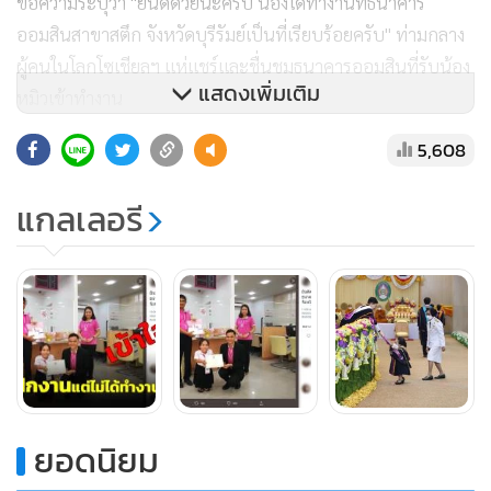
ข้อความระบุว่า "ยินดีด้วยนะครับ น้องได้ทำงานที่ธนาคาร
ออมสินสาขาสตึก จังหวัดบุรีรัมย์เป็นที่เรียบร้อยครับ" ท่ามกลาง
ผู้คนในโลกโซเชียลฯ แห่แชร์และชื่นชมธนาคารออมสินที่รับน้อง
แสดงเพิ่มเติม
หมิวเข้าทำงาน
5,608
อย่างไรก็ตาม เมื่อเวลาประมาณ 16.50 น. ทีมข่าวโซเชียลฯ MGR
Online โทรศัพท์ไปที่ธนาคารออมสิน สาขาสตึก เพื่อสอบถามว่า
แกลเลอรี
น.ส.วราภรณ์ทำงานที่ธนาคารออมสินแล้วจริงหรือไม่ ได้รับคำ
ตอบว่า น.ส.วราภรณ์เคยมาฝึกงานที่นี่ และจบออกไปแล้ว แต่
ปัจจุบันไม่ได้ทำงานที่ธนาคารออมสิน สาขาสตึกแต่อย่างใด
ยอดนิยม