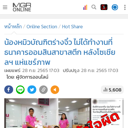
•
หน้าหลัก
หน้าหลัก
Online Section
Hot Share
•
ทันเหตุการณ์
•
น้องหมิวบัณฑิตร่างจิ๋ว ไม่ได้ทำงานที่
ภาคใต้
•
ภูมิภาค
ธนาคารออมสินสาขาสตึก หลังโซเชีย
•
Online Section
ลฯ แห่แชร์ภาพ
•
บันเทิง
เผยแพร่:
28 ก.ย. 2565 17:03
ปรับปรุง:
28 ก.ย. 2565 17:03
•
ผู้จัดการรายวัน
โดย: ผู้จัดการออนไลน์
•
คอลัมนิสต์
5,608
•
ละคร
•
CbizReview
•
Cyber BIZ
•
ผู้จัดกวน