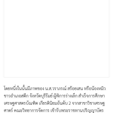
•
เกม
•
วิทยาศาสตร์
•
SMEs
•
หุ้น
•
อินโดจีน
•
กองทุนรวม
•
Celeb Online
•
Factcheck
•
ญี่ปุ่น
•
News1
•
Gotomanager
โดยหนึ่งในนั้นมีภาพของ น.ส.วราภรณ์ สร้อยเสน หรือน้องหมิว
ชาวอำเภอสตึก จังหวัดบุรีรัมย์ ผู้พิการร่างเล็ก สำเร็จการศึกษา
เศรษฐศาสตรบัณฑิต เกียรตินิยมอันดับ 2 จากสาขาวิชาเศรษฐ
ศาตร์ คณะวิทยาการจัดการ เข้ารับพระราชทานปริญญาบัตร