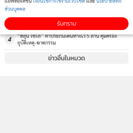
แอพพลิเคชั่น
เงื่อนไขการใช้งานเว็บไซต์
และ
นโยบายสิทธิ
ส่วนบุคคล
1 ส.ค.นี้เชื่อมใบสั่งค้างกับขนส่งฯ ถึงจ่ายภาษีรถแล้วก็ไม่
3
ได้ป้าย ทนายอินฟลูฯ ร้องผู้ตรวจฯ ขัด รธน.หรือไม่?
รับทราบ
“ฮลุน โซโล่” ทำประกันเดินทางไว้ 5 ล้าน คุ้มครอง
4
อุบัติเหตุ-ฆาตกรรม
ข่าวอื่นในหมวด
ติดตามข่าวสารผ่านทาง LINE
MGR Online Application