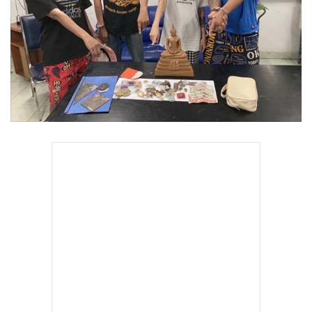
•
Good health & Well-being
•
Green Innovation & SD
•
Management & HR
•
MGR Live
•
Infographic
•
การเมือง
•
ท่องเที่ยว
•
กีฬา
•
ต่างประเทศ
•
Special Scoop
•
เศรษฐกิจ-ธุรกิจ
•
จีน
•
ชุมชน-คุณภาพชีวิต
•
อาชญากรรม
•
Motoring