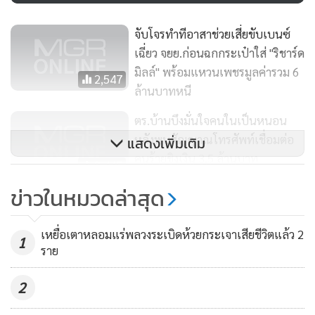
จับโจรทำทีอาสาช่วยเสี่ยขับเบนซ์
เฉี่ยว จยย.ก่อนฉกกระเป๋าใส่ "ริชาร์ด
มิลล์" พร้อมแหวนเพชรมูลค่ารวม 6
2,547
ล้านบาทหนี
ตร.บ้านบึงมั่นใจคนในเป็นหนอน
หลังพบสัญญาณโทรศัพท์เชื่อมต่อ
แสดงเพิ่มเติม
คนร้ายชิงเงิน 3.5 ล้านบาท
3,445
ข่าวในหมวดล่าสุด
ตำรวจภาค 3 รวบแก๊งเว็บฯพนัน
ออนไลน์และฟอกเงินรายใหญ่ ยึด
เหยื่อเตาหลอมแร่พลวงระเบิดห้วยกระเจาเสียชีวิตแล้ว 2
ของกลางอื้อ 80 ล้าน
1
1,540
ราย
2