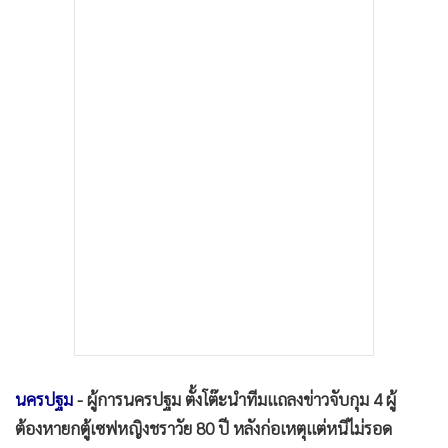
•
เกม
•
วิทยาศาสตร์
•
SMEs
•
หุ้น
•
อินโดจีน
•
กองทุนรวม
•
Celeb Online
•
Factcheck
•
ญี่ปุ่น
•
News1
•
Gotomanager
นครปฐม
- ผู้การนครปฐม ตั้งโต๊ะนำทีมแถลงข่าวจับกุม 4 ผู้
ต้องหายกตู้เซฟหญิงชราวัย 80 ปี หลังก่อเหตุแต่หนีไม่รอด