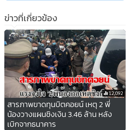
9844 นครปฐม มากับ น.ส.เพลินตา หรือไหม ซึ่งเป็นภรรยา มายัง
ข่าวที่เกี่ยวข้อง
ที่เกิดเหตุ
จากนั้น น.ส.จรูญศรี และนายจักรกฤษณ์ ได้เข้าไปทำการลัก
ทรัพย์ภายในบ้าน โดยได้นำตู้เซฟที่อยู่ภายในบ้านออกมา แล้ว
น.ส.จรูญศรี ได้ขับรถจักรยานยนต์คันดังกล่าว โดยมี นายจักรก
ฤษณ์ เป็นผู้นั่งลากจูงรถเข็นที่มีตู้เซฟออกมาจากจุดเกิดเหตุ จาก
นั้นได้ช่วยกันนำตู้เซฟใส่รถยนต์ที่มีนายอนุชา เป็นผู้ขับ โดยมี
น.ส.เพลินตา เป็นผู้โดยสารมาด้วย จากนั้นได้นำตู้เซฟไปทำการ
ตัดที่บ้านเลขที่ 171/84 ม.4 ต.ระแหง อ.ลาดหลุมแก้ว
จ.ปทุมธานี จึงได้ติดตามตัวผู้ก่อเหตุในครั้งนี้ ได้จำนวน 4 คน
12,092
พร้อมทรัพย์สินที่อยู่ภายในตู้เซฟกลับคืนมาได้ จึงนำตัวมาทำการ
สารภาพขาดทุนบิตคอยน์ เหตุ 2 พี่
สอบสวน เพื่อดำเนินคดีตามกฎหมายต่อไป
น้องวางแผนชิงเงิน 3.46 ล้าน หลัง
เบิกจากธนาคาร