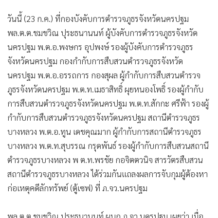
วันนี้ (23 ก.ค.) ที่กองบังคับการตำรวจภูธรจังหวัดนครปฐม
พล.ต.ต.ชมชวิณ ปุระธนานนท์ ผู้บังคับการตำรวจภูธรจังหวัด
นครปฐม พ.ต.อ.พงษกร อุปพงษ์ รองผู้บังคับการตำรวจภูธร
จังหวัดนครปฐม กองกำกับการสืบสวนตำรวจภูธรจังหวัด
นครปฐม พ.ต.อ.อรรถการ กองสุผล ผู้กำกับการสืบสวนตำรวจ
ภูธรจังหวัดนครปฐม พ.ต.ท.เมธาสิทธิ์ ผุยหนองโพธิ์ รองผู้กำกับ
การสืบสวนตำรวจภูธรจังหวัดนครปฐม พ.ต.ท.สักกะ ศรีฟ้า รองผู้
กำกับการสืบสวนตำรวจภูธรจังหวัดนครปฐม สถานีตำรวจภูธร
บางหลวง พ.ต.อ.ทูน เดชคุณมาก ผู้กำกับการสถานีตำรวจภูธร
บางหลวง พ.ต.ท.สุบรรณ กรุดพันธ์ รองผู้กำกับการสืบสวนสถานี
ตำรวจภูธรบางหลวง พ ต.ท.พรชัย กอจิตตวนิจ สารวัตรสืบสวน
สถานีตำรวจภูธรบางหลวง ได้ร่วมกันแถลงผลการจับกุมผู้ต้องหา
ก่อเหตุคดีลักทรัพย์ (ตู้เซฟ) ที่ ภ.จว.นครปฐม
พล.ต.ต.ชมชวิณ ปุระธนานนท์ ผบก.ภ.จว.นครปฐม เผยว่า เมื่อ