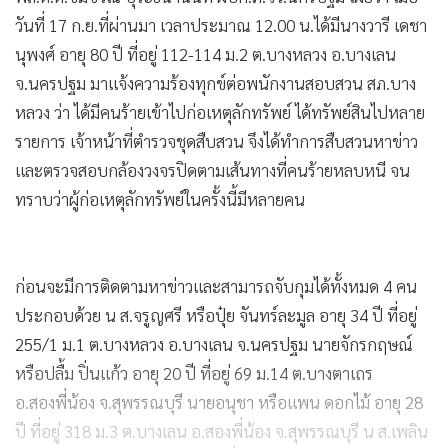
วันที่ 17 ก.ย.ที่ผ่านมา เวลาประมาณ 12.00 น.ได้มีนางวารี เดชา
นุพงศ์ อายุ 80 ปี ที่อยู่ 112-114 ม.2 ต.บางหลวง อ.บางเลน
จ.นครปฐม มาแจ้งความร้องทุกข์ต่อพนักงานสอบสวน สภ.บาง
หลวง ว่า ได้มีคนร้ายเข้าไปก่อเหตุลักทรัพย์ ได้ทรัพย์สินไปหลาย
รายการ เจ้าหน้าที่ตำรวจชุดสืบสวน จึงได้ทำการสืบสวนหาข่าว
และตรวจสอบกล้องวงจรปิดตามเส้นทางที่คนร้ายหลบหนี จน
ทราบว่าผู้ก่อเหตุลักทรัพย์ในครั้งนี้มีหลายคน
ก่อนจะมีการติดตามหาข่าวและสามารถจับกุมได้ทั้งหมด 4 คน
ประกอบด้วย น ส.จรูญศรี หรือปุ๋ย จันทร์ละมูล อายุ 34 ปี ที่อยู่
255/1 ม.1 ต.บางหลวง อ.บางเลน จ.นครปฐม นายจักรกฤษณ์
หรือปลื้ม ปิ่นแก้ว อายุ 20 ปี ที่อยู่ 69 ม.14 ต.บางตาเถร
อ.สองพี่น้อง จ.สุพรรณบุรี นายอนุชา หรือแพน ดอกไม้ อายุ 28
ปี ที่อยู่ 318 ม.3 ต.บางเลน อ.สองพี่น้อง จ.สุพรรณบุรี น ส.เพลิน