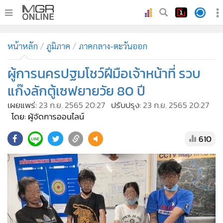
•
หน้าหลัก
หน้าหลัก
ภูมิภาค
ภาคกลาง-ตะวันออก
•
ทันเหตุการณ์
•
ผู้การนครปฐมโชว์ฝีมือเจ้าหน้าที่ รวบ
ภาคใต้
•
ภูมิภาค
แก๊งลักตู้เซฟยายวัย 80 ปี
•
Online Section
เผยแพร่:
23 ก.ย. 2565 20:27
ปรับปรุง:
23 ก.ย. 2565 20:27
•
บันเทิง
โดย: ผู้จัดการออนไลน์
•
ผู้จัดการรายวัน
610
•
คอลัมนิสต์
•
ละคร
•
CbizReview
•
Cyber BIZ
•
ผู้จัดกวน