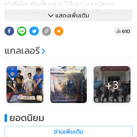
ตา หรือไหม ศรีสมชัย อายุ 29 ปี ที่อยู่ 51 ม.9 ต.นิลเพชร
อ.บางเลน จ.นครปฐมกล่าวหา ร่วมกันลักทรัพย์ในเคหสถานใน
แสดงเพิ่มเติม
เวลากลางคืน โดยเข้าทางช่องทางซึ่งได้ทำขึ้นโดยไม่จำนงให้เป็น
ทางคนเข้าหรือเข้าทางช่องทางซึ่งผู้เป็นใจเปิดให้ไว้ โดยร่วม
610
กระทำความผิดด้วยกันตั้งแต่สองคนขึ้นไป โดยใช้ยานพาหนะ
แกลเลอรี
เพื่อสะดวกแก่การกระทำผิด หรือการพาทรัพย์นั้นไป หรือเพื่อ
ให้พ้นการจับกุม หรือรับของโจร
+3
พล.ต.ต.ชมชวิณ ปุระธนานนท์ ผบก.ภ.จว.นครปฐม เผยว่า
สำหรับเหตุการณ์ดังกล่าวเกิดขึ้นเมื่อวันที่ 15 กันยายน 2565
เวลาประมาณ 02.00 น. น.ส.จรูญศรี หรือปุ๋ย จันทร์ละมูล มา
พร้อมกับ นายจักรกฤษณ์ หรือปลื้ม ได้ขับรถจักรยานยนต์ยี่ห้อฮ
ยอดนิยม
ออนด้าเวฟ 110 ไอ สีขาว หมายเลขทะเบียน 1 กก 8148 ราชบุรี
ไปจอดยังที่เกิดเหตุ จากนั้นได้มี นายอนุชา หรือแพน ขับรถยนต์
อ่านเพิ่มเติม
กระบะ ยี่ห้อโตโยต้า ไฮลักซ์ รีโว่ สีขาว หมายเลขทะเบียน กร