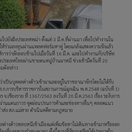
ปยังฝั่งประเทศพม่า ตั้งแต่ 3 มี.ค.ที่ผ่านมา เพื่อไปทำงานใน
ิให้ร่วมลงทุนผ่านแพลตฟอร์มหาคู่ โดยแกล้งแสดงความรักแล้ว
ารว่าลักลอบข้ามไปเมื่อวันที่ 16 มี.ค. และไปทำงานกับบริษัท
ังประเทศไทยผ่านชายดนหมู่บ้านผาหมี ช่วงเช้ามืดวันที่ 20
รมดังกล่าว
ดว่าเป็นบุคคลต่างด้าวเข้ามาและอยู่ในราชอาณาจักรโดยไม่ได้รับ
ก.การบริหารราชการในสถานการณ์ฉุกเฉิน พ.ศ.2548 (ฉบับที่ 1)
การ จ.เชียงราย ที่ 1367/2563 ลงวันที่ 20 มี.ค.2563 เรื่อง ระงับการ
ดผ่านแดนถาวร จุดผ่อนปรนการค้าและช่องทางอื่นๆ ตลอดแนว
วนำส่ง สภ.แม่สาย ดำเนินคดีตามกฎหมาย
ลต่างด้าวหลบหนีเข้าเมืองแต่เพิ่มข้อหาไม่เดินทางเข้ามาหรือออก
้องที่และตามกำหนดเวลา ทั้งนี้ตามที่รัฐมนตรีจะได้ประกาศใน