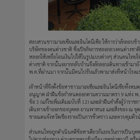
สอบสวนชาวมาเลเซียและอินโดนีเซีย ให้การว่าลักลอบข้ามไ
บริษัทของคนต่างชาติ ซึ่งเป็จกิจการหลอกลวงคนต่างชาต
หลอกให้เหยื่อโอนเงินไปให้ในรูปแบบต่างๆ ส่วนคนไทยให้ก
ต่างชาติ จากนั้นอยากกลับบ้านจึงลักลอบเดินทางเข้ามาย
พ.ค.ที่ผ่านมา จากนั้นมีคนไปรับแล้วพามาส่งที่หน้าโรงแ
เจ้าหน้าที่จึงตั้งข้อหาชาวมาเลเซียและอินโดนีเซียทั้งหม
อนุญาต ฝ่าฝืนข้อกำหนดออกตามความมาตรา 9 แห่ง พ.ร.
ข้อ 3 (แก้ไขเพิ่มเติมฉบับที่ 12) และฝ่าฝืนคำสั่งผู้ว่าราช
เดินทางเข้าออกของบุคคล ยานพาหนะ และสิ่งของ ณ จุ
ชายแดนจังหวัดเชียงรายเป็นการชั่วคราว และควบคุมตั
ส่วนคนไทยถูกดำเนินคดีข้อหาเดียวกันยกเว้นการเป็นบุคค
ไปตามช่องทาง ด่านตรวจคนเข้าเมือง เขตท่าสถานี หรือท