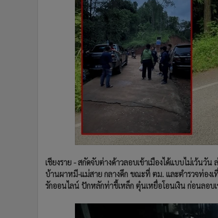
•
Management & HR
•
MGR Live
•
Infographic
•
การเมือง
•
ท่องเที่ยว
•
กีฬา
•
ต่างประเทศ
•
Special Scoop
•
เศรษฐกิจ-ธุรกิจ
•
จีน
•
ชุมชน-คุณภาพชีวิต
•
อาชญากรรม
•
Motoring
เชียงราย - สกัดจับต่างด้าวลอบเข้าเมืองได้แบบไม่เว้นวั
•
เกม
บ้านผาหมี-แม่สาย กลางดึก ขณะที่ ตม. และตำรวจท่องเท
รักออนไลน์ ปักหลักท่าขี้เหล็ก ตุ๋นเหยื่อโอนเงิน ก่อนลอบ
•
วิทยาศาสตร์
•
SMEs
•
หุ้น