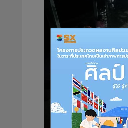
•
อินโดจีน
•
กองทุนรวม
•
Celeb Online
•
Factcheck
•
ญี่ปุ่น
•
News1
•
Gotomanager