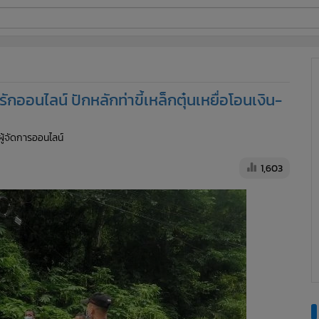
ี่ใช้
กออนไลน์ ปักหลักท่าขี้เหล็กตุ๋นเหยื่อโอนเงิน-
ine
ผู้จัดการออนไลน์
้นสูง
1,603