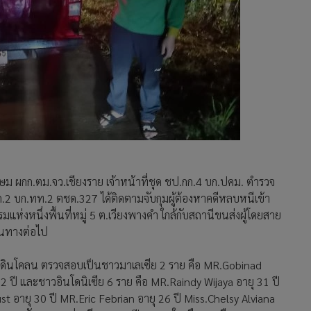
ษม ผกก.ตม.จว.เชียงราย เจ้าหน้าที่ชุด ชป.กก.4 บก.ปคม. ตำรวจ
.2 บก.ทท.2 ตชด.327 ได้ติดตามจับกุมผู้ต้องหาคดีหลบหนีเข้า
แห่งหนึ่งพื้นที่หมู่ 5 ต.เวียงพางคำ ใกล้กับสถานีขนส่งผู้โดยสาย
ดินทางต่อไป
รอยดินโคลน ตรวจสอบเป็นชาวมาเลเซีย 2 ราย คือ MR.Gobinad
ปี และชาวอินโดนิเซีย 6 ราย คือ MR.Raindy Wijaya อายุ 31 ปี
t อายุ 30 ปี MR.Eric Febrian อายุ 26 ปี Miss.Chelsy Alviana