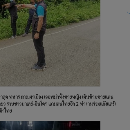
น ล่าสุด ทหาร กกล.ผาเมือง เจอพม่าทั้งชายหญิง เดินข้ามชายแดน
ี่ยว รวบชาวมาเลย์-อินโดฯ แถมคนไทยอีก 2 ทำงานร่วมแก๊งแสร้ง
เข้าไทย