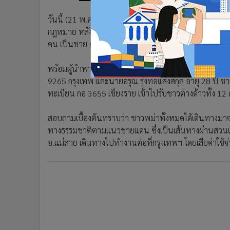
วันนี้ (21 พ.ค.) เจ้าหน้าที่ทหาร บก.คปส.3 กองกำลัง
กฎหมาย หลังลาดตระเวนพบเดินอยู่บริเวณซอย 2 บ้านผาหมี
คน เป็นชาย 6 คน หญิง 6 คน เมื่อกลางดึกที่ผ่านมา
พร้อมผู้นำพาอีก 2 คน คือนายทศพล รุ่งพุทธรักษ์ อายุ 2
9265 กรุงเทพ และนายอรุณ รุ่งทอแสงสกุล อายุ 28 ปี ชาว
ทะเบียน กอ 3655 เชียงราย เข้าไปรับชาวต่างด้าวทั้ง 12
สอบถามเบื้องต้นทราบว่า ชาวพม่าทั้งหมดได้เดินทางมาจา
ทางธรรมชาติตามแนวชายแดน ซึ่งเป็นเส้นทางผ่านสวนเกษตร
อ.แม่สาย เดินทางไปทำงานต่อที่กรุงเทพฯ โดยเสียค่า