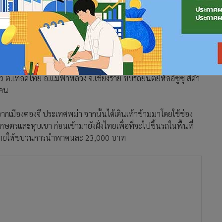
ผาเมือง ควบคุมตัวชาวต่างด้าวชาวพม่าจำนวนมากดำเนินคดีตาม
 หมู่ 6 ต.เวียงพางคำ อ.แม่สาย จ.เชียงราย เป็นกลุ่มรวม 12
9 ปี ชาว ต.เวียงพางคำ ขับรถยนต์ยี่ห้อมาสด้า สีดำ ทะเบียน ฌถ
 ต.เทอดไทย อ.แม่ฟ้าหลวง จ.เชียงราย ขับรถยนต์ยี่ห้ออีซูซุ สีดำ
 คน
กเมืองตองจี ประเทศพม่า จากนั้นได้เดินเท้าข้ามมาโดยใช้ช่อง
และหุบเขา ก่อนเข้ามายังฝั่งไทยเพื่อที่จะไปขึ้นรถในพื้นที่
ใช้จ่ายให้ขบวนการนำพาคนละ 23,000 บาท