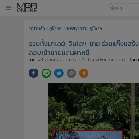
เลือกเครื่องมือท
•
หน้าหลัก
หน้าหลัก
ภูมิภาค
อาชญากรรม ภูมิภาค
ค้นหา
•
ทันเหตุการณ์
Google
•
ภาคใต้
รวบทั้งมาเลย์-อินโดฯ-ไทย ร่วมแก๊งแสร้งรั
•
ภูมิภาค
MGR Onl
ลอบเข้าชายแดนผาหมี
•
Online Section
เผยแพร่:
21 พ.ค. 2565 08:16
ปรับปรุง:
21 พ.ค. 2565 08:16
โดย: 
ค้นหาขั
•
บันเทิง
•
ผู้จัดการรายวัน
•
คอลัมนิสต์
•
ละคร
•
CbizReview
•
Cyber BIZ
•
ผู้จัดกวน
•
Good health & Well-being
•
Green Innovation & SD