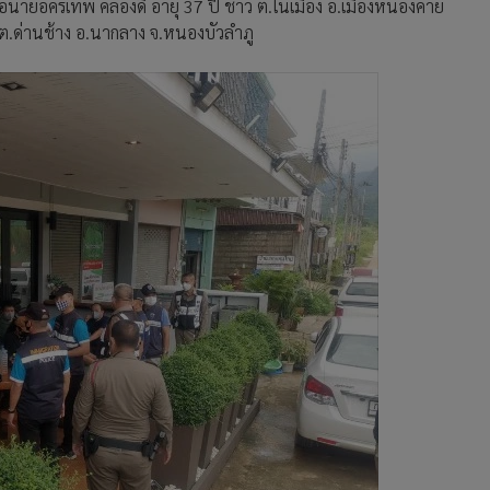
คือนายอัครเทพ คล่องดี อายุ 37 ปี ชาว ต.ในเมือง อ.เมืองหนองคาย
 ต.ด่านช้าง อ.นากลาง จ.หนองบัวลำภู