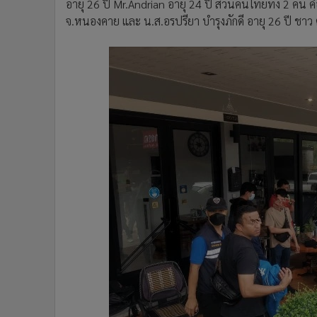
อายุ 26 ปี Mr.Andrian อายุ 24 ปี ส่วนคนไทยทั้ง 2 คน 
จ.หนองคาย และ น.ส.อรปรียา บำรุงภักดี อายุ 26 ปี ชาว