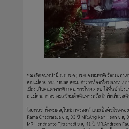
ขณะที่ก่อนหน้านี้ (20 พ.ค.) พ.ต.อ.เขมชาติ วัฒนนภาเก
สภ.แม่สาย กก.2 บก.สส.สตม. ตำรวจท่องเที่ยว ส.ทท.2 กก
เมือง เป็นคนต่างชาติ 8 คน ชาวไทย 2 คน ได้ที่หน้าโรงแรม
อ.แม่สาย คาดว่าจะเตรียมตัวเดินทางหรือเข้าพักเพื่อรอเ
โดยพบว่าทั้งหมดอยู่ในสภาพรองเท้าและเนื้อตัวมีร่อง
Rama ChadraraJa อายุ 33 ปี MR.Ang Kah Hean อายุ 32 
MR.Hendrianto Tjitrahadi อายุ 41 ปี MR.Andrean Faus