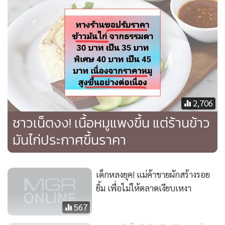
2,706
ชาวเน็ตงง! เนื้อหมูแพงขึ้น แต่ร้านข้าว
มันไก่ประกาศขึ้นราคา
เด็กหลงยุค! แม่ค้าขายผักสร้างรอย
ยิ้ม เพื่อไม่ให้ตลาดเงียบเหงา
567