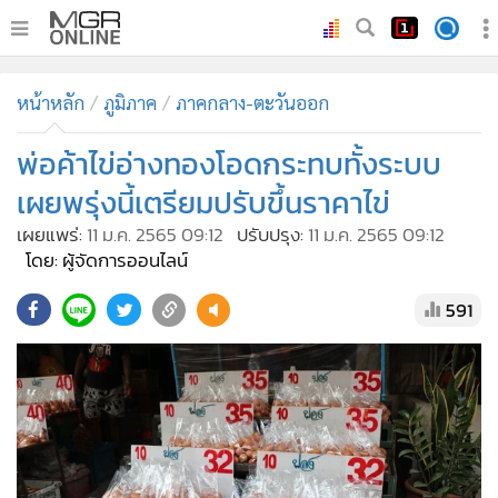
•
หน้าหลัก
หน้าหลัก
ภูมิภาค
ภาคกลาง-ตะวันออก
•
ทันเหตุการณ์
•
พ่อค้าไข่อ่างทองโอดกระทบทั้งระบบ
ภาคใต้
•
ภูมิภาค
เผยพรุ่งนี้เตรียมปรับขึ้นราคาไข่
•
Online Section
เผยแพร่:
11 ม.ค. 2565 09:12
ปรับปรุง:
11 ม.ค. 2565 09:12
•
บันเทิง
โดย: ผู้จัดการออนไลน์
•
ผู้จัดการรายวัน
591
•
คอลัมนิสต์
•
ละคร
•
CbizReview
•
Cyber BIZ
•
ผู้จัดกวน