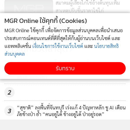
สมาคมผู้เลี้ยงไก่ไข่อ้างต้นทุนเพิ่ม
สาเหตุปรับขึ้นราคาไข่ไก่
MGR Online ใช้คุกกี้ (Cookies)
183
แสดงเพิ่มเติม
MGR Online ใช้คุกกี้ เพื่อจัดการข้อมูลส่วนบุคคลเพื่อนำเสนอ
ร้านขายไข่ไก่ขอนแก่นเตรียมใจ
ประสบการณ์คอนเทนต์ที่ดีที่สุดให้กับผู้อ่านบนเว็บไซต์ และ
ราคายังเพิ่มได้อีก 2 ปีก่อนขึ้นถึง 10
ข่าวในหมวดล่าสุด
แอพพลิเคชั่น
เงื่อนไขการใช้งานเว็บไซต์
และ
นโยบายสิทธิ
บาท/แผง
590
ส่วนบุคคล
อีกแล้ว !! พบคราบน้ำมันสีดำลอยเกลื่อนชายหาดเกาะ
รับทราบ
1
ล้าน นักท่องเที่ยวโดนเปื้อนตัว เร่งหาต้นตอหวั่นกระทบ
ทะเล-ท่องเที่ยว
2
“สุชาติ” ลงพื้นที่จันทบุรี เร่งแก้ 4 ปัญหาหลัก ชู AI เตือน
3
ภัยช้างป่า ย้ำ “คนอยู่ได้ ช้างอยู่ได้ ป่าอยู่รอด”
“รมว.พม.” ควง ส.ส.กาญจน์ เขต 5-ผู้ว่าฯ เปิดงาน “ไคย