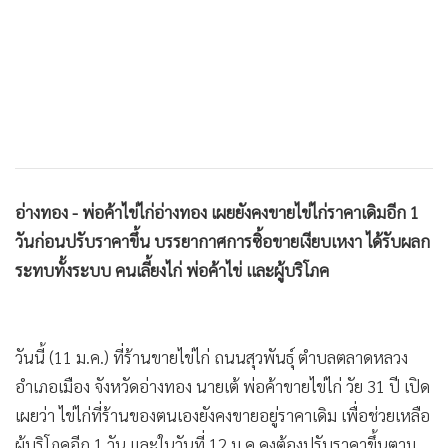
•
เกม
•
วิทยาศาสตร์
•
SMEs
•
หุ้น
•
อินโดจีน
•
กองทุนรวม
•
Celeb Online
อ่างทอง - พ่อค้าไข่ไก่อ่างทอง เผยยังคงขายไข่ไก่ราคาเดิมอีก 1
•
Factcheck
วันก่อนปรับราคาขึ้น บรรยากาศการซิ้อขายเงียบเหงา ได้รับผลก
•
ญี่ปุ่น
ระทบทั้งระบบ คนเลี้ยงไก่ พ่อค้าไข่ และผู้บริโภค
•
News1
•
Gotomanager
วันนี้ (11 ม.ค.) ที่ร้านขายไข่ไก่ ถนนสุวพันธุ์ ตำบลตลาดหลวง
อำเภอเมือง จังหวัดอ่างทอง นายเต้ พ่อค้าขายไข่ไก่ วัย 31 ปี เปิด
เผยว่า ไข่ไก่ที่ร้านของตนเองยังคงขายอยู่ราคาเดิม เพื่อช่วยเหลือ
ผู้บริโภคอีก 1 วัน และในวันที่ 12 ม.ค.คงต้องปรับราคาขึ้นตาม