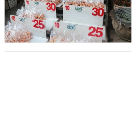
•
Good health & Well-being
•
Green Innovation & SD
•
Management & HR
•
MGR Live
•
Infographic
•
การเมือง
•
ท่องเที่ยว
•
กีฬา
•
ต่างประเทศ
•
Special Scoop
•
เศรษฐกิจ-ธุรกิจ
•
จีน
•
ชุมชน-คุณภาพชีวิต
•
อาชญากรรม
•
Motoring