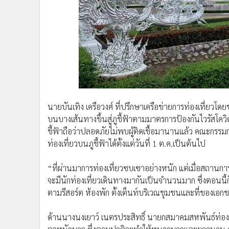
นายบันเทิง เครือวงศ์ ที่ปรึกษาเครือข่ายการท่องเที่ยวโดยช
บนบางเส้นทางขึ้นสู่ภูชี้ฟ้าตามมาตรการป้องกันไวรัสโค
ชี้ฟ้าถือว่าปลอดภัยไม่พบผู้ติดเชื้อมานานแล้ว คณะกรรมกา
ท่องเที่ยวบนภูชี้ฟ้าได้ตั้งแต่วันที่ 1 ต.ค.เป็นต้นไป
“ที่ผ่านมาการท่องเที่ยวซบเซาอย่างหนัก แต่เมื่อสถานก
จะมีนักท่องเที่ยวเดินทางมากันเป็นจำนวนมาก ซึ่งตอนนี้ก็เ
ตามรีสอร์ต ห้องพัก ตั้งเต็นท์บริเวณชุมชนและที่ของเอกช
ด้านนางนงเยาว์ เนตรประสิทธิ์ นายกสมาคมสหพันธ์ท่องเท