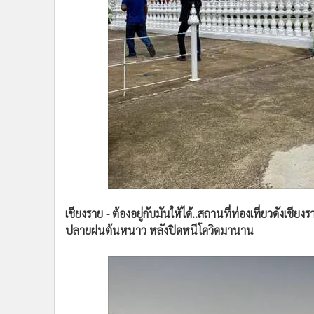
•
Management & HR
•
MGR Live
•
Infographic
•
การเมือง
•
ท่องเที่ยว
•
กีฬา
•
ต่างประเทศ
•
Special Scoop
•
เศรษฐกิจ-ธุรกิจ
•
จีน
•
ชุมชน-คุณภาพชีวิต
•
อาชญากรรม
เชียงราย - ต้องอยู่กับมันให้ได้..สถานที่ท่องเที่ยวดังเชียงราย
ปลายฝนต้นหนาว หลังปิดหนีโควิดมานาน
•
Motoring
•
เกม
•
วิทยาศาสตร์
•
SMEs
•
หุ้น