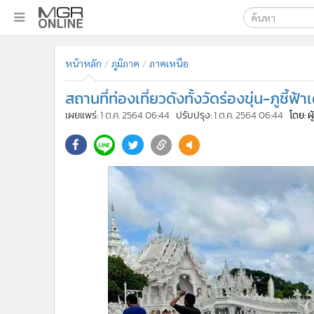
เลือกเครื่องมือท
•
หน้าหลัก
หน้าหลัก
ภูมิภาค
ภาคเหนือ
ค้นหา
•
ทันเหตุการณ์
Google
•
ภาคใต้
สถานที่ท่องเที่ยวดังทั้งวัดร่องขุ่น-ภูชี้
•
ภูมิภาค
MGR Onl
เผยแพร่:
1 ต.ค. 2564 06:44
ปรับปรุง:
1 ต.ค. 2564 06:44
โดย: ผ
•
Online Section
ค้นหาขั
•
บันเทิง
•
ผู้จัดการรายวัน
•
คอลัมนิสต์
•
ละคร
•
CbizReview
•
Cyber BIZ
•
ผู้จัดกวน
•
Good health & Well-being
•
Green Innovation & SD