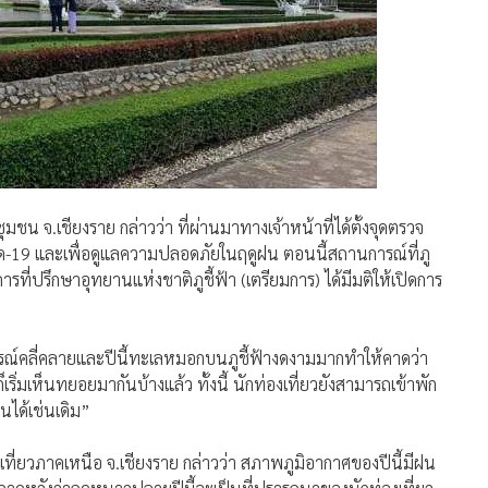
ุมชน จ.เชียงราย กล่าวว่า ที่ผ่านมาทางเจ้าหน้าที่ได้ตั้งจุดตรวจ
วิด-19 และเพื่อดูแลความปลอดภัยในฤดูฝน ตอนนี้สถานการณ์ที่ภู
รที่ปรึกษาอุทยานแห่งชาติภูชี้ฟ้า (เตรียมการ) ได้มีมติให้เปิดการ
ารณ์คลี่คลายและปีนี้ทะเลหมอกบนภูชี้ฟ้างดงามมากทำให้คาดว่า
ริ่มเห็นทยอยมากันบ้างแล้ว ทั้งนี้ นักท่องเที่ยวยังสามารถเข้าพัก
นได้เช่นเดิม”
ี่ยวภาคเหนือ จ.เชียงราย กล่าวว่า สภาพภูมิอากาศของปีนี้มีฝน