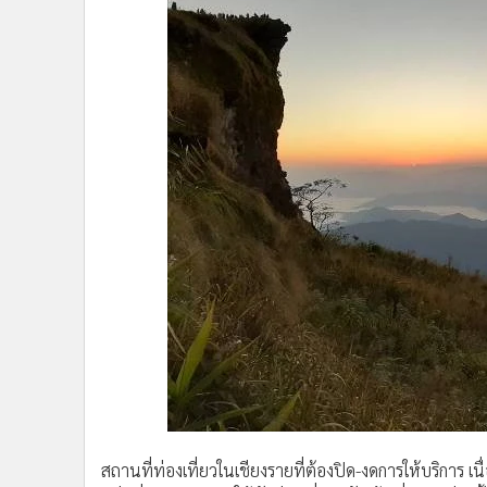
•
อินโดจีน
•
กองทุนรวม
•
Celeb Online
•
Factcheck
•
ญี่ปุ่น
•
News1
•
Gotomanager
สถานที่ท่องเที่ยวในเชียงรายที่ต้องปิด-งดการให้บริกา