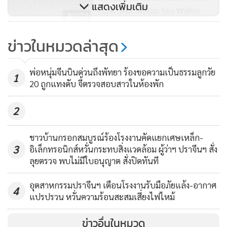
แสดงเพิ่มเติม
ปัญหาสิ่งแวดล้อม-Sea Walker
374
ระเบิดศึกความมัน! การแข่งขันกีฬา
ข่าวในหมวดล่าสุด
วินด์เซิร์ฟและกีฬากระดานยืนพาย
(SUP) เมืองพัทยา
263
พ่อหนุ่มจีนบินด่วนถึงพัทยา ร้องขอความเป็นธรรมลูกวัย
1
20 ถูกแทงดับ จี้ตรวจสอบสาวในห้องพัก
2
ชาวบ้านกรอกสมบูรณ์ร้องโรงงานคัดแยกเศษเหล็ก-
3
อิเล็กทรอนิกส์หวั่นกระทบสิ่งแวดล้อม ผู้ว่าฯ ปราจีนฯ สั่ง
ลุยตรวจ พบไม่มีใบอนุญาต สั่งปิดทันที
อุตสาหกรรมปราจีนฯ เตือนโรงงานรับมือภัยแล้ง-อากาศ
4
แปรปรวน หวั่นความร้อนสะสมเสี่ยงไฟไหม้
ข่าวอื่นในหมวด