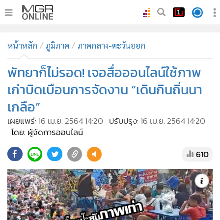
•
หน้าหลัก
หน้าหลัก
ภูมิภาค
ภาคกลาง-ตะวันออก
•
ทันเหตุการณ์
•
พัทยาก็ไม่รอด! เจอสื่อออนไลน์ใช้ภาพ
ภาคใต้
•
ภูมิภาค
เก่าบิดเบือนการจัดงาน “เดินกินถิ่นนา
•
Online Section
เกลือ”
•
บันเทิง
เผยแพร่:
16 เม.ย. 2564 14:20
ปรับปรุง:
16 เม.ย. 2564 14:20
•
ผู้จัดการรายวัน
โดย: ผู้จัดการออนไลน์
•
คอลัมนิสต์
610
•
ละคร
•
CbizReview
•
Cyber BIZ
•
ผู้จัดกวน