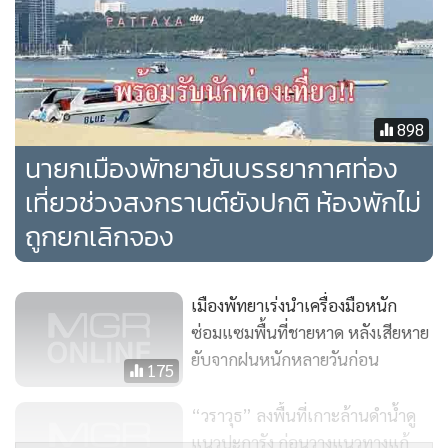
อนามัยตลอดเวลา
และยังกำหนดมาตรการเว้นระยะห่างสังคมหรือ Social
Distancing ที่กำหนดให้ผู้ประกอบการต้องจัดวางโต๊ะและเก้าอี้
898
ให้ห่างกัน
นายกเมืองพัทยายันบรรยากาศท่อง
เที่ยวช่วงสงกรานต์ยังปกติ ห้องพักไม่
“เรื่องนี้ต้องขอยืนยันว่าภาพและข้อมูลที่มีการนำเสนอในสื่อบาง
ถูกยกเลิกจอง
สื่อไม่ใช่งานเดินกินถิ่นนาเกลืออย่างแน่นอน เพราะงาน “เดินกิน
ถิ่นนาเกลือ” เป็นงานจำหน่ายสินค้า อาหารและเครื่องดื่มในรูป
แบบคล้ายตลาดนัดหรือตลาดทั่วไปที่มีการขออนุญาต ซึ่งการนำ
เมืองพัทยาเร่งนำเครื่องมือหนัก
เสนอข่าวดังกล่าวก่อให้เกิดการเข้าใจผิดกับประชาชน และยังได้
ซ่อมแซมพื้นที่ชายหาด หลังเสียหาย
มีการแสดงความเห็นที่ก่อให้เกิดความเสียหายต่อเมืองพัทยาอีก
ยับจากฝนหนักหลายวันก่อน
175
ด้วย” นายสนธยา กล่าว
“วราวุธ” ลงพื้นที่เกาะล้านดำน้ำดู
แนวปะการัง ก่อนวางแนวทางแก้