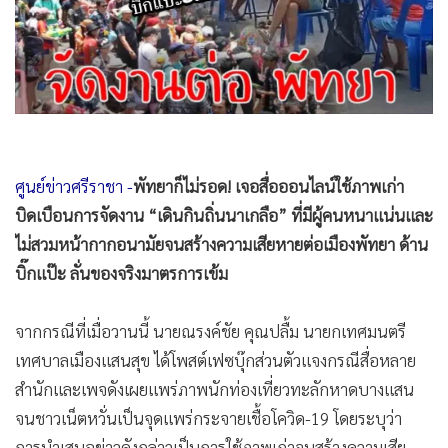
•
Good health & Well-being
•
Green Innovation & SD
•
Management & HR
•
MGR Live
•
Infographic
•
การเมือง
•
ท่องเที่ยว
ศูนย์ข่าวศรีราชา -
พัทยาก็ไม่รอด! เจอสื่อออนไลน์ใช้ภาพเก่า
บิดเบือนการจัดงาน “เดินกินถิ่นนาเกลือ” ที่มีผู้คนหนาแน่นและ
•
กีฬา
ไม่สวมหน้ากากอนามัยจนสร้างความเสียหายต่อเมืองพัทยา ด้าน
•
ต่างประเทศ
บิ๊กแป๊ะ ลั่นของจริงมาตรการเข้ม
•
Special Scoop
•
เศรษฐกิจ-ธุรกิจ
จากกรณีที่เมื่อวานนี้ นายณรงค์ชัย คุณ​ปลื้ม​ นายก​เทศมนตรี​
•
จีน
เทศบาลเมืองแสนสุข ได้โพสต์เฟซบุ๊กส่วนตัวแจงกรณีสื่อหลาย
•
ชุมชน-คุณภาพชีวิต
สำนักและ​เพจดังเผยแพร่ภาพนักท่องเที่ยวทะลักหาดบางแสน
•
อาชญากรรม
จนชาวเน็ตหวั่นเป็นจุดแพร่กระจายเชื้อโควิด-19 โดยระบุว่า
•
Motoring
การนำเสนอข่าวดังกล่าวเป็นการใช้ภาพเก่าจนสร้างความเสีย