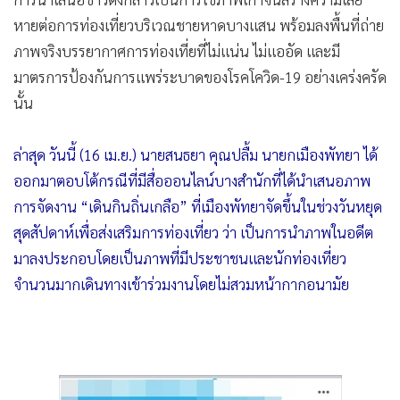
•
เกม
หายต่อการท่องเที่ยวบริเวณชายหาดบางแสน พร้อมลงพื้นที่ถ่าย
•
วิทยาศาสตร์
ภาพจริงบรรยากาศการท่องเที่ยที่ไม่แน่น ไม่แออัด และมี
•
SMEs
มาตรการป้องกันการแพร่ระบาดของโรคโควิด-19 อย่างเคร่งครัด
•
หุ้น
นั้น
•
อินโดจีน
•
กองทุนรวม
ล่าสุด วันนี้ (16 เม.ย.) นายสนธยา คุณปลื้ม นายกเมืองพัทยา ได้
ออกมาตอบโต้กรณีที่มีสื่อออนไลน์บางสำนักที่ได้นำเสนอภาพ
•
Celeb Online
การจัดงาน “เดินกินถิ่นเกลือ” ที่เมืองพัทยาจัดขึ้นในช่วงวันหยุด
•
Factcheck
สุดสัปดาห์เพื่อส่งเสริมการท่องเที่ยว ว่า เป็นการนำภาพในอดีต
•
ญี่ปุ่น
มาลงประกอบโดยเป็นภาพที่มีประชาชนและนักท่องเที่ยว
•
News1
จำนวนมากเดินทางเข้าร่วมงานโดยไม่สวมหน้ากากอนามัย
•
Gotomanager