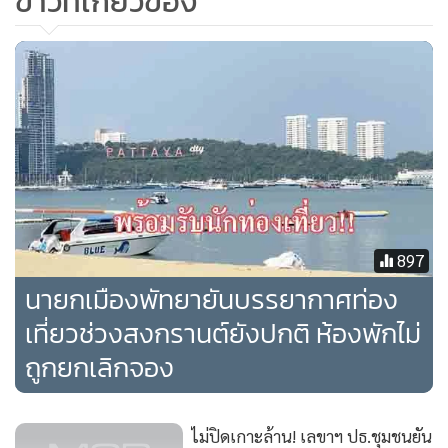
ข่าวที่เกี่ยวข้อง
นายสนธยา เผยว่า ฝนที่ตกลงมาอย่างหนักเมื่อหลายวันก่อน
ถือว่ามีปริมาณน้ำมากที่สุดในประวัติศาสตร์ของเมืองพัทยา โดย
พบว่ามีปริมาณฝนมากถึง 88 มิลิเมตร ขณะที่ฝนซึ่งตกในครั้งที่
ผ่านๆ มา จะมีปริมาณเพียง 30-40 มิลิเมตรเท่านั้น ซึ่งฝนหนัก
ครั้งล่าสุดได้ทำให้ไม่สามารถระบายน้ำได้อย่างทันทวงที
897
นายกเมืองพัทยายันบรรยากาศท่อง
ประกอบกับฝนที่ตกลงมาในพื้นที่ไม่ได้ตกเฉพาะในเขตเมือง
เที่ยวช่วงสงกรานต์ยังปกติ ห้องพักไม่
พัทยาเท่านั้น แต่ยังตกบริเวณรอบนอกด้วยเช่นกัน จึงทำให้มวล
ถูกยกเลิกจอง
น้ำ จากเทศบาลเมืองหนองปรือ ซึ่งเป็นพื้นที่ลาดชันไหลมายัง
เมืองพัทยาเกินกว่า 45 เมตรและยังเป็นกระแสน้ำที่ไหลค่อนข้าง
แรงและเร็วจนทำให้การระบายน้ำทำได้ไม่ทัน
ไม่ปิดเกาะล้าน! เลขาฯ ปธ.ชุมชนยัน