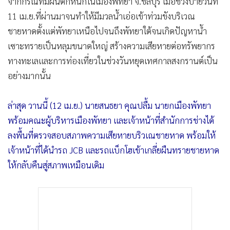
จากกรณีที่มีฝนตกหนักในเมืองพัทยา จ.ชลบุรี เมื่อช่วงบ่ายวันที่
•
เกม
11 เม.ย.ที่ผ่านมาจนทำให้มีมวลน้ำเอ่อเข้าท่วมขังบริเวณ
•
วิทยาศาสตร์
ชายหาดตั้งแต่พัทยาเหนือไปจนถึงพัทยาใต้จนเกิดปัญหาน้ำ
•
SMEs
เซาะทรายเป็นหลุมขนาดใหญ่ สร้างความเสียหายต่อทรัพยากร
•
หุ้น
ทางทะเลและการท่องเที่ยวในช่วงวันหยุดเทศกาลสงกรานต์เป็น
•
อินโดจีน
อย่างมากนั้น
•
กองทุนรวม
•
Celeb Online
ล่าสุด วานนี้ (12 เม.ย.) นายสนธยา คุณปลื้ม นายกเมืองพัทยา
พร้อมคณะผู้บริหารเมืองพัทยา และเจ้าหน้าที่สำนักการช่างได้
•
Factcheck
ลงพื้นที่ตรวจสอบสภาพความเสียหายบริวเณชายหาด พร้อมให้
•
ญี่ปุ่น
เจ้าหน้าที่ได้นำรถ JCB และรถแบ็กโฮเข้าเกลี่ยผืนทรายชายหาด
•
News1
ให้กลับคืนสู่สภาพเหมือนเดิม
•
Gotomanager