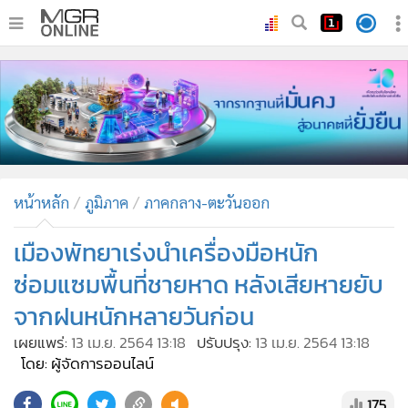
•
หน้าหลัก
•
ทันเหตุการณ์
•
ภาคใต้
•
ภูมิภาค
•
Online Section
หน้าหลัก
ภูมิภาค
ภาคกลาง-ตะวันออก
•
บันเทิง
•
ผู้จัดการรายวัน
เมืองพัทยาเร่งนำเครื่องมือหนัก
•
คอลัมนิสต์
ซ่อมแซมพื้นที่ชายหาด หลังเสียหายยับ
•
ละคร
จากฝนหนักหลายวันก่อน
•
CbizReview
เผยแพร่:
13 เม.ย. 2564 13:18
ปรับปรุง:
13 เม.ย. 2564 13:18
•
Cyber BIZ
โดย: ผู้จัดการออนไลน์
•
ผู้จัดกวน
175