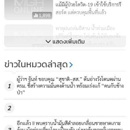
แม้มีผู้ป่วยโควิด-19 เข้าใช้บริการรี
และนอกจากจะทำให้พื้นที่บริเวณชายหาดได้รับความเสียหาย
สอร์ต แต่ควบคุมพื้นที่แล้ว
1,898
อย่างหนักแล้ว ชุมชนต่างๆในเมืองพัทยาก็ได้รับผลกระทบจาก
ฝนที่ตกอย่างหนักเช่นกัน ซึ่งหลังเกิดเหตุ เมืองพัทยา ได้ส่งให้เจ้า
พายุฝนถล่มอีสาน น้ำท่วมเมือง
หน้าที่ลงพื้นที่ให้การช่วยเหลือและทำความสะอาดบ้านเรือน
บุรีรัมย์ซ้ำซาก โค่นต้นไม้ทับรถพัง
แสดงเพิ่มเติม
ประชาชน
ฟ้าผ่าวัวเมืองช้างดับคาทุ่ง 4 ตัว
1,366
ท่องเที่ยวตะวันออกยังมีมนต์ขลัง
ข่าวในหมวดล่าสุด
เกาะล้าน-เกาะช้างแน่นช่วง
สงกรานต์ ส่วนบางแสนแค่บางตา
1,144
ผู้ว่าฯ จันท์ ขอบคุณ “สุชาติ–สส.” ดันอ่างวังโตนดผ่าน
1
ครม. ชี้สร้างความมั่นคงด้านน้ำ พร้อมเร่งแก้ “คนกับช้าง
ป่า”
2
อีกแล้ว !! พบคราบน้ำมันสีดำลอยเกลื่อนชายหาดเกาะ
3
ล้าน นักท่องเที่ยวโดนเปื้อนตัว เร่งหาต้นตอหวั่นกระทบ