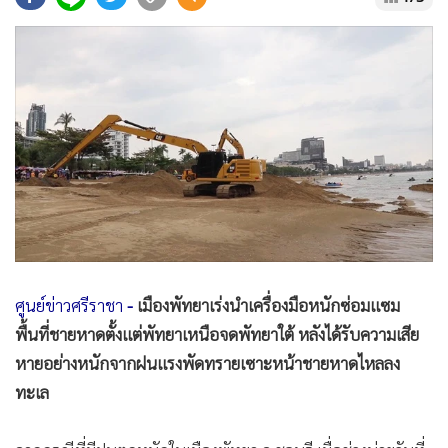
•
Good health & Well-being
•
Green Innovation & SD
•
Management & HR
•
MGR Live
•
Infographic
•
การเมือง
•
ท่องเที่ยว
•
กีฬา
•
ต่างประเทศ
•
Special Scoop
ศูนย์ข่าวศรีราชา
-
เมืองพัทยาเร่งนำเครื่องมือหนักซ่อมแซม
•
เศรษฐกิจ-ธุรกิจ
พื้นที่ชายหาดตั้งแต่พัทยาเหนือจดพัทยาใต้ หลังได้รับความเสีย
•
จีน
หายอย่างหนักจากฝนแรงพัดทรายเซาะหน้าชายหาดไหลลง
•
ชุมชน-คุณภาพชีวิต
ทะเล
•
อาชญากรรม
•
Motoring