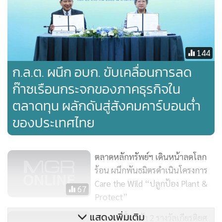
สนใจเข้าร่วมโครงการเป็นจำนวนมาก และยังมีโรงงานที่ได้รับคัด
เลือกเป็นโรงงานอุตสาหกรรมคาร์บอนต่ำต้นแบบ 30 องค์กร ที่
เข้ารับมอบโล่ประกาศเกียรติคุณ เช่น บริษัท คาโอ อินดัสเตรียล
144
(ประเทศไทย) จำกัด บริษัท ไทยซัมมิท ระยอง โอโตพาร์ท อินดัส
ก.ล.ต. ผนึก อบก. ขับเคลื่อนการลด
ตรี จำกัด บริษัท ไทยนิปปอนรับเบอร์อินดัสตรี้ จำกัด (มหาชน)
ก๊าซเรือนกระจกของภาคธุรกิจใน
บริษัท ไลอ้อน (ประเทศไทย) จำกัด และบริษัท มาสด้า พาวเวอร์
เทรน แมนูแฟคเจอริ่ง (ประเทศไทย) จำกัด
ตลาดทุน ผลักดันสู่สังคมคาร์บอนต่ำ
ของประเทศไทย
ตลาดหลักทรัพย์ฯ เดินหน้าลดโลก
ร้อน ผนึกพันธมิตรดำเนินโครงการ
Care the Wild “ปลูกป้อง Plant &
67
Protect”
แสดงเพิ่มเติม
พช.สุดปลื้ม คว้า 2 รางวัลเกียรติยศ