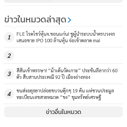
อันทรงคุณค่า
นอกจากนี้ TGO ยังได้จัดทำข้อเสนอแนะเชิงนโยบายและแผน
114
ข่าวในหมวดล่าสุด
ปฏิบัติการส่งเสริมการลดก๊าซเรือนกระจก เพื่อผลักดันการลด
ก๊าซเรือนกระจกสำหรับภาคอุตสาหกรรมในพื้นที่ EEC สำรวจ
ปีงบ 63 TGO หนุนผปก.ร่วมลดก๊าซ
เทคโนโลยีในการผลิตของโรงงาน และจัดการฝึกอบรมถ่ายทอด
FLE โรดโชว์หุ้นจ.ขอนแก่น! ชูผู้นำระบบน้ำครบวงจร
เรือนกระจก มากกว่า 3.92 ล้านตัน
1
เสนอขาย IPO 100 ล้านหุ้น จ่อเข้าตลาด mai
องค์ความรู้ด้านเทคโนโลยีคาร์บอนต่ำให้แก่ภาคอุตสาหกรรมให้
คาร์บอนไดออกไซด์เทียบเท่า
231
สามารถลดก๊าซเรือนกระจกในพื้นที่อย่างมีประสิทธิภาพ ตลอด
2
จนจัดทำเกณฑ์ประเมินความพร้อมการเป็นอุตสาหกรรม
คาร์บอนต่ำ
สีสันเข้าพรรษา! “ม้าเต้นวัดเกาะ” ประชันลีลากว่า 60
3
ตัว สืบสานประเพณี 92 ปี เมืองอ่างทอง
และปรับปรุง GHG Mitigation Information Platform เพื่อเผย
แพร่ข้อมูลที่เกี่ยวกับการลดก๊าซเรือนกระจกในพื้นที่ เพื่อเป็น
ขนส่งอยุธยาปล่อยขบวนตุ๊กๆ 19 คัน แห่ชวนประมูล
4
ทะเบียนเลขสวยหมวด “ขง” ขุมทรัพย์เศรษฐี
แนวทางในการขยายผลการพัฒนาอุตสาหกรรมคาร์บอนต่ำใน
พื้นที่ EEC สนับสนุนประเทศไทยสู่การเป็นเศรษฐกิจและสังคม
ข่าวอื่นในหมวด
คาร์บอนต่ำที่เป็นมิตรต่อสิ่งแวดล้อม