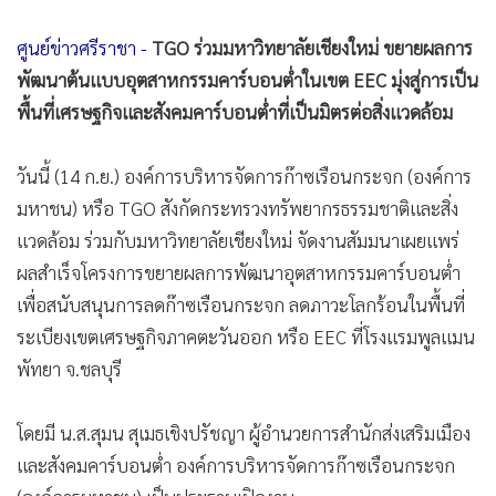
•
เกม
ศูนย์ข่าวศรีราชา -
TGO ร่วมมหาวิทยาลัยเชียงใหม่ ขยายผลการ
•
วิทยาศาสตร์
พัฒนาต้นแบบอุตสาหกรรมคาร์บอนต่ำในเขต EEC มุ่งสู่การเป็น
•
SMEs
พื้นที่เศรษฐกิจและสังคมคาร์บอนต่ำที่เป็นมิตรต่อสิ่งแวดล้อม
•
หุ้น
•
อินโดจีน
วันนี้ (14 ก.ย.) องค์การบริหารจัดการก๊าซเรือนกระจก (องค์การ
•
กองทุนรวม
มหาชน) หรือ TGO สังกัดกระทรวงทรัพยากรธรรมชาติและสิ่ง
•
Celeb Online
แวดล้อม ร่วมกับมหาวิทยาลัยเชียงใหม่ จัดงานสัมมนาเผยแพร่
•
Factcheck
ผลสำเร็จโครงการขยายผลการพัฒนาอุตสาหกรรมคาร์บอนต่ำ
•
ญี่ปุ่น
เพื่อสนับสนุนการลดก๊าซเรือนกระจก ลดภาวะโลกร้อนในพื้นที่
•
News1
ระเบียงเขตเศรษฐกิจภาคตะวันออก หรือ EEC ที่โรงแรมพูลแมน
•
Gotomanager
พัทยา จ.ชลบุรี
โดยมี น.ส.สุมน สุเมธเชิงปรัชญา ผู้อำนวยการสำนักส่งเสริมเมือง
และสังคมคาร์บอนต่ำ องค์การบริหารจัดการก๊าซเรือนกระจก