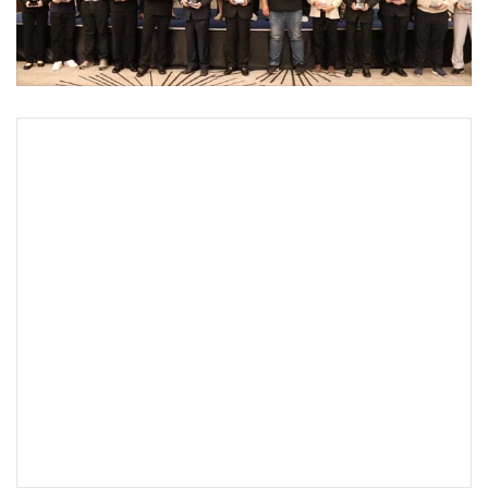
•
Good health & Well-being
•
Green Innovation & SD
•
Management & HR
•
MGR Live
•
Infographic
•
การเมือง
•
ท่องเที่ยว
•
กีฬา
•
ต่างประเทศ
•
Special Scoop
•
เศรษฐกิจ-ธุรกิจ
•
จีน
•
ชุมชน-คุณภาพชีวิต
•
อาชญากรรม
•
Motoring