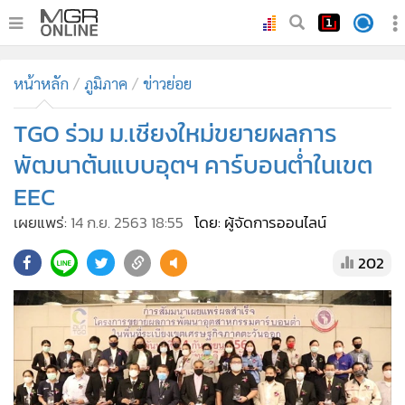
•
หน้าหลัก
หน้าหลัก
ภูมิภาค
ข่าวย่อย
•
ทันเหตุการณ์
•
TGO ร่วม ม.เชียงใหม่ขยายผลการ
ภาคใต้
•
ภูมิภาค
พัฒนาต้นแบบอุตฯ คาร์บอนต่ำในเขต
•
Online Section
EEC
•
บันเทิง
เผยแพร่:
14 ก.ย. 2563 18:55
โดย: ผู้จัดการออนไลน์
•
ผู้จัดการรายวัน
202
•
คอลัมนิสต์
•
ละคร
•
CbizReview
•
Cyber BIZ
•
ผู้จัดกวน