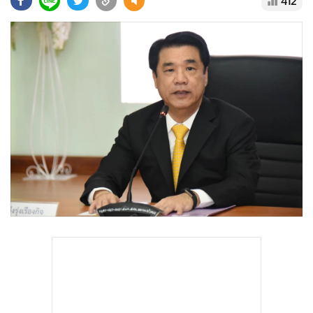
412
•
Good health & Well-being
•
Green Innovation & SD
•
Management & HR
•
MGR Live
•
Infographic
•
การเมือง
•
ท่องเที่ยว
•
กีฬา
•
ต่างประเทศ
•
Special Scoop
•
เศรษฐกิจ-ธุรกิจ
•
จีน
•
ชุมชน-คุณภาพชีวิต
•
อาชญากรรม
•
Motoring