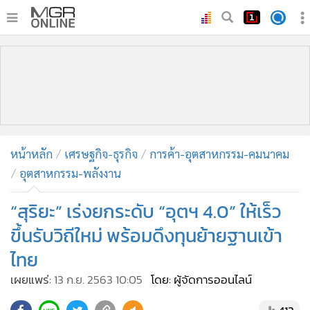
•
หน้าหลัก
•
ทันเหตุการณ์
•
ภาคใต้
•
ภูมิภาค
•
Online Section
หน้าหลัก
เศรษฐกิจ-ธุรกิจ
การค้า-อุตสาหกรรม-คมนาคม
•
บันเทิง
อุตสาหกรรม-พลังงาน
•
ผู้จัดการรายวัน
•
คอลัมนิสต์
“สุริยะ” เร่งยกระดับ “อุตฯ 4.0” ให้เร็ว
•
ละคร
ขึ้นรับวิถีใหม่ พร้อมดึงทุนย้ายฐานเข้า
•
CbizReview
ไทย
•
Cyber BIZ
เผยแพร่:
13 ก.ย. 2563 10:05
โดย: ผู้จัดการออนไลน์
•
ผู้จัดกวน