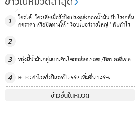
ข่าวในหมวดล่าสุด
137
ใครได้ -ใครเสียเมื่อรัฐปิดประตูส่งออกน้ำมัน บีบโรงกลั่น
1
กดราคา หรือปิดทางให้ “จ็อบเบอร์รายใหญ่” ฟันกำไร
2
3
พรุ่งนี้น้ำมันกลุ่มเบนซินโซฮอล์ลด70สต./ลิตร คงดีเซล
4
BCPG กำไรครึ่งปีแรกปี 2569 เพิ่มขึ้น 146%
MGR Online ใช้คุกกี้ (Cookies)
ข่าวอื่นในหมวด
MGR Online ใช้คุกกี้ เพื่อจัดการข้อมูลส่วนบุคคลเพื่อนำเสนอ
ประสบการณ์คอนเทนต์ที่ดีที่สุดให้กับผู้อ่านบนเว็บไซต์ และ
แอพพลิเคชั่น
เงื่อนไขการใช้งานเว็บไซต์
และ
นโยบายสิทธิ
ส่วนบุคคล
รับทราบ