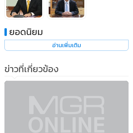
เฉพาะการพัฒนาเขตพัฒนาพิเศษภาคตะวันออก EEC ที่ได้
เตรียมความพร้อมในสาธารณูปโภคขั้นพื้นฐานและสิ่งอำนวย
ความสะดวกที่สามารถรองรับการย้ายฐานการผลิตของนักลงทุน
ต่างชาติได้ทันที ทั้งนี้ กระทรวงอุตสาหกรรมยังได้มอบหมายให้
ยอดนิยม
สศอ.เร่งจัดทำมาตรการส่งเสริมการลงทุนในอุตสาหกรรมเป้า
หมายอื่นๆ ต่อไป โดยเฉพาะอุตสาหกรรมอิเล็กทรอนิกส์อัจฉริยะ
อ่านเพิ่มเติม
และอุตสาหกรรมอุปกรณ์ทางการแพทย์
ข่าวที่เกี่ยวข้อง
นายทองชัย ชวลิตพิเชฐ ผู้อำนวยการสำนักงานเศรษฐกิจ
อุตสาหกรรม (สศอ.)
กล่าวว่า การยกระดับอุตสาหกรรมเข้าสู่
อุตสาหกรรม 4.0 จะเป็นการนำเทคโนโลยีดิจิทัลเข้ามาช่วยใน
การทำงานผ่านการเชื่อมโยงเครือข่ายอัจฉริยะ พร้อมนำข้อมูล
การทำงานไปวิเคราะห์และประมวลผลสู่การทำงานที่มี
ประสิทธิภาพสูงสุด ช่วยทำให้อุตสาหกรรมการผลิตทำงานได้
รวดเร็ว ยืดหยุ่น และสามารถผลิตสินค้าได้อย่างมีประสิทธิภาพ
มากขึ้น