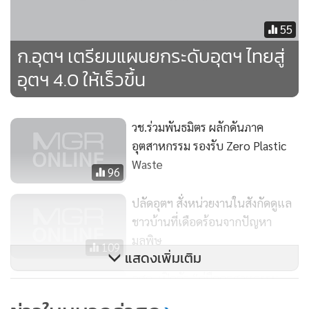
55
นอกจากนี้ การแพร่ระบาดไวรัสโควิด-19 ส่งผลกระทบต่อฐาน
ก.อุตฯ เตรียมแผนยกระดับอุตฯ ไทยสู่
การผลิตสำคัญ รวมทั้งสถานการณ์สงครามการค้าส่งผลกระทบ
ต่อห่วงโซ่อุปทาน (Supply Chain) ภาคอุตสาหกรรมทั่วโลกต้อง
อุตฯ 4.0 ให้เร็วขึ้น
ชะงักลง อุตสาหกรรมบางประเภทขาดชิ้นส่วนการผลิต เกิด
ปัญหาทางด้านการขนส่งสินค้าและวัตถุดิบ ทำให้ผู้ประกอบการ
วช.ร่วมพันธมิตร ผลักดันภาค
หลายรายเริ่มทบทวนแผนการผลิตใหม่และมีความต้องการย้าย
อุตสาหกรรม รองรับ Zero Plastic
ฐานการผลิตออกเพื่อกระจายความเสี่ยง นับเป็นโอกาสของ
Waste
96
ประเทศไทยที่จะดึงดูดให้ผู้ประกอบการเข้ามาลงทุน โดยที่
ประเทศไทยมีจุดแข็งทางด้านของแรงงานที่มีฝีมือและมีการ
ปลัดอุตฯ สั่งหน่วยงานในสังกัดดูแล
ควบคุมโรคระบาดไวรัสโควิด-19 ที่ดี
ชาวบ้านที่เดือดร้อนจากปัญหา
มลพิษ
109
แสดงเพิ่มเติม
กสอ. เปิดตัว “คู่มืออุตสาหกรรม
4.0” ออนไลน์