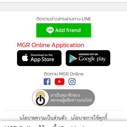
แต่เดิมถ้าน้ำท่วมจะต้องใช้เวลาประมาณ 6-7 วันน้ำถึงจะลดลง
1
สวรรค์พรุ่งนี้ กระแสอาลัยดันเศรษฐกิจ อ.สมเด็จ คึกคัก
ทำให้พืชผลทางการเกษตรเสียหาย แต่หลังจากบริหารจัดการ
พวงหรีดทำไม่ทัน
ด้วยระบบธนาคารน้ำใต้ดินแล้ว ไม่เกิน 2 วันน้ำลดลงเป็นปกติ
2
ทำให้องค์การบริหารส่วนตำบลบ้านผึ้งไม่ต้องนำเงินไปช่วยเหลือ
แก้ปัญหาในส่วนนี้ ถือเป็นข้อดีของธนาคารน้ำใต้ดินระบบเปิด
โคราชโอดไข่“อนุทิน”แพงซ้ำขาดตลาด สะพัดส่งออก
3
ต่างประเทศจนขาดแคลน จี้ รบ.บริหารให้ดีไม่ให้กระทบ
คนในประเทศ
ตั้ง 2 ข้อหา! นร.ขอนแก่นวิทย์ 3 คน รุมไถเงิน-เอาบุหรี่จี้
4
เพื่อน ม.6 นานกว่า 2 ปี ตำรวจยันให้ความเป็นธรรมทุก
ฝ่าย
ข่าวอื่นในหมวด
อย่างไรก็ตาม ดาบตำรวจ พิทักษ์บอกว่า ในการบริหารจัดการน้ำ