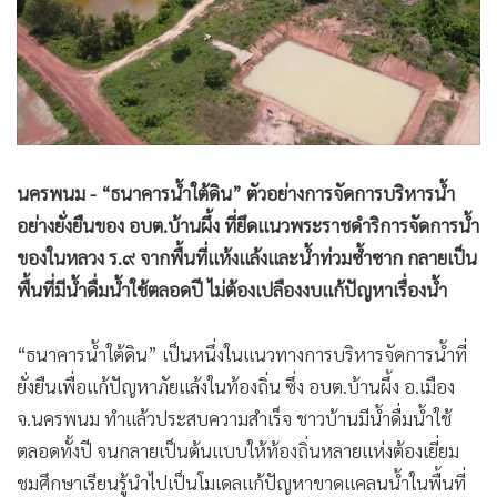
•
Good health & Well-being
•
Green Innovation & SD
•
Management & HR
•
MGR Live
•
Infographic
•
การเมือง
นครพนม - “ธนาคารน้ำใต้ดิน” ตัวอย่างการจัดการบริหารน้ำ
•
ท่องเที่ยว
อย่างยั่งยืนของ อบต.บ้านผึ้ง ที่ยึดแนวพระราชดำริการจัดการน้ำ
•
กีฬา
ของในหลวง ร.๙ จากพื้นที่แห้งแล้งและน้ำท่วมซ้ำซาก กลายเป็น
•
ต่างประเทศ
พื้นที่มีน้ำดื่มน้ำใช้ตลอดปี ไม่ต้องเปลืองงบแก้ปัญหาเรื่องน้ำ
•
Special Scoop
•
เศรษฐกิจ-ธุรกิจ
“ธนาคารน้ำใต้ดิน” เป็นหนึ่งในแนวทางการบริหารจัดการน้ำที่
•
จีน
ยั่งยืนเพื่อแก้ปัญหาภัยแล้งในท้องถิ่น ซึ่ง อบต.บ้านผึ้ง อ.เมือง
•
ชุมชน-คุณภาพชีวิต
จ.นครพนม ทำแล้วประสบความสำเร็จ ชาวบ้านมีน้ำดื่มน้ำใช้
•
อาชญากรรม
ตลอดทั้งปี จนกลายเป็นต้นแบบให้ท้องถิ่นหลายแห่งต้องเยี่ยม
•
Motoring
ชมศึกษาเรียนรู้นำไปเป็นโมเดลแก้ปัญหาขาดแคลนน้ำในพื้นที่