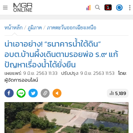
•
หน้าหลัก
หน้าหลัก
ภูมิภาค
ภาคตะวันออกเฉียงเหนือ
•
ทันเหตุการณ์
•
น่าเอาอย่าง! “ธนาคารน้ำใต้ดิน”
ภาคใต้
•
ภูมิภาค
อบต.บ้านผึ้งเดินตามรอยพ่อ ร.๙ แก้
•
Online Section
ปัญหาเรื่องน้ำได้ยั่งยืน
•
บันเทิง
เผยแพร่:
9 มิ.ย. 2563 11:33
ปรับปรุง:
9 มิ.ย. 2563 11:53
โดย:
•
ผู้จัดการรายวัน
ผู้จัดการออนไลน์
•
คอลัมนิสต์
5,189
•
ละคร
•
CbizReview
•
Cyber BIZ
•
ผู้จัดกวน