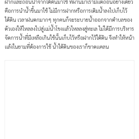
ฝากและถอนน้ำจากใต้ดินมาใช้ ที่ผ่านมาเรามีแต่ถอนอย่างเดียว
คือการนำน้ำขึ้นมาใช้ ไม่มีการฝากหรือการเติมน้ำลงไปเก็บไว้
ใต้ดิน เวลาฝนตกมากๆ ทุกคนก็จะระบายน้ำออกจากตำบลของ
ตัวเองให้ไหลลงไปสู่แม่น้ำโขงแล้วไหลลงสู่ทะเล ไม่ได้มีการบริหาร
จัดการน้ำที่มีเหลือเกินใช้นั้นเก็บไว้หรือฝากไว้ใต้ดิน จึงทำให้หน้า
แล้งในยามที่ต้องการใช้ น้ำใต้ดินของเราก็ขาดแคลน