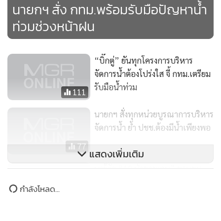
นายกฯ สั่ง กทม.พร้อมรับมือปัญหาน้ำ
ท่วมช่วงหน้าฝน
ดาบตำรวจ พิทักษ์เปิดเผยต่อว่า จากนั้นจึงได้นำเอาปัญหาไป
ศึกษา โดยไปดูแนวพระราชดำริการบริหารจัดการน้ำของ
“บิ๊กตู่” ยันทุกโครงการบริหาร
ในหลวงรัชกาลที่ ๙ ที่พระองค์ท่านมีพระราชดำรัสไว้ว่าน้ำคือ
จัดการน้ำต้องโปร่งใส จี้ กทม.เตรียม
ชีวิต น้ำคือความมั่นคง จากนั้นเราก็ไปดูว่าที่ไหนมีการบริหาร
รับมือน้ำท่วม
111
จัดการน้ำด้วยระบบธนาคารน้ำใต้ดินบ้าง ก็พากันไปศึกษาเรียนรู้
ให้เห็นกับตา หลังจากนั้นได้กลับมาวางแผน ต่อมาจึงได้กำหนด
นายกฯ สั่งทุกหน่วยบูรณาการบริหาร
จุดที่จะขุดบ่อระบบเปิด จำนวน 18 บ่อในพื้นที่เป้าหมายที่มี
จัดการน้ำ ย้ำ ปชช.ต้องมีน้ำเพียงพอ
ปัญหาน้ำแล้งเป็นประจำของตำบล
77
แสดงเพิ่มเติม
มารู้จัก “10 ป่าชายเลน” ชวนชม
หลังจากขุดไป 1 ปี ปรากฏว่ามีการชาร์จน้ำลงไปเติมที่บ่อชาร์จ
ฉลองวันป่าชายเลนแห่งชาติครั้งแรก
และบ่อดัก ทำให้พื้นที่ตำบลบ้านผึ้งและตำบลข้างเคียงมีน้ำ
ข่าวในหมวดล่าสุด
ของไทย
บาดาลใช้อย่างเพียงพอ ไม่เค็ม ไม่กร่อย ไม่เป็นสนิม
1,540
วัดจัดเก้าอี้กว่า 2,000 ตัวรองรับแขกส่ง “ฮลุน โซโล่”ขึ้น