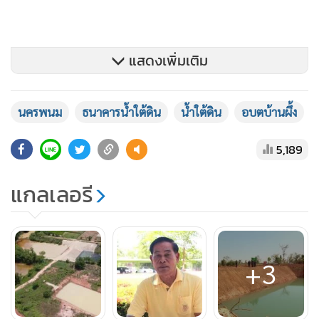
แสดงเพิ่มเติม
นครพนม
ธนาคารน้ำใต้ดิน
น้ำใต้ดิน
อบตบ้านผึ้ง
5,189
แกลเลอรี
หน้าแล้งแต่ละปีเราต้องขนน้ำไปให้ชาวบ้านได้ใช้ได้ดื่ม เพราะน้ำ
ใต้ดินที่ดูดจากประปาบาดาลนั้นเหลือน้อย ทั้งเค็ม และกร่อย
เป็นสนิม ไม่สามารถที่จะนำมาใช้ได้
+3