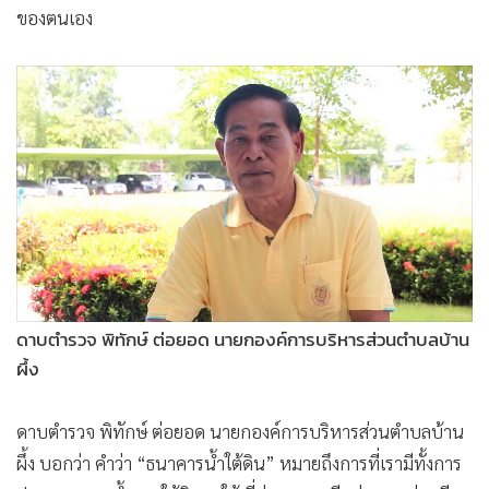
ของตนเอง
•
เกม
•
วิทยาศาสตร์
•
SMEs
•
หุ้น
•
อินโดจีน
•
กองทุนรวม
•
Celeb Online
•
Factcheck
•
ญี่ปุ่น
•
News1
ดาบตำรวจ พิทักษ์ ต่อยอด นายกองค์การบริหารส่วนตำบลบ้าน
•
Gotomanager
ผึ้ง
ดาบตำรวจ พิทักษ์ ต่อยอด นายกองค์การบริหารส่วนตำบลบ้าน
ผึ้ง บอกว่า คำว่า “ธนาคารน้ำใต้ดิน” หมายถึงการที่เรามีทั้งการ