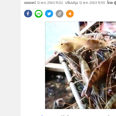
•
Management & HR
เผยแพร่:
12 พ.ค. 2563 15:02
ปรับปรุง:
12 พ.ค. 2563 15:59
โดย: ผ
•
MGR Live
•
Infographic
•
การเมือง
•
ท่องเที่ยว
•
กีฬา
•
ต่างประเทศ
•
Special Scoop
•
เศรษฐกิจ-ธุรกิจ
•
จีน
•
ชุมชน-คุณภาพชีวิต
•
อาชญากรรม
•
Motoring
•
เกม
•
วิทยาศาสตร์
•
SMEs
•
หุ้น