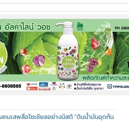
ี่ใช้
ine
้นสูง
คมเสพสื่อโซเชียลอย่างมีสติ "ดินน้ำมันอุดก้น