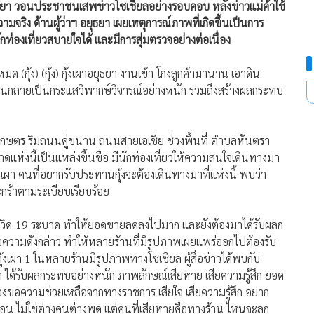
ุธยา วอนประชาชนเสพข่าวโซเชียลอย่างรอบคอบ หลังข่าวแม่ค้าใช้
วามจริง ด้านผู้ว่าฯ อยุธยา เผยเหตุการณ์ภาพที่เกิดขึ้นเป็นการ
่องเที่ยวสบายใจได้ และมีการสุ่มตรวจอย่างต่อเนื่อง
 (กุ้ง) (กุ้ง) กุ้งเผาอยุธยา งานเข้า โกงลูกค้ามานาน เอาดิน
าน จนกลายเป็นกระแสวิพากษ์วิจารณ์อย่างหนัก รวมถึงสร้างผลกระทบ
การเกษตร ริมถนนคู่ขนาน ถนนสายเอเชีย ช่วงพื้นที่ ตำบลหันตรา
แห่งนี้เป็นแหล่งขึ้นขื่อ มีนักท่องเที่ยวให้ความสนใจเดินทางมา
 คนที่อยากรับประทานกุ้งจะต้องเดินทางมาที่แห่งนี้ พบว่า
ะกร้าตามระเบียบเรียบร้อย
สโควิด-19 ระบาด ทำให้ยอดขายลดลงไปมาก และยังต้องมาได้รับผลก
อความดังกล่าว ทำให้หลายร้านที่มีรูปภาพเผยแพร่ออกไปต้องรับ
ุ้งเผา 1 ในหลายร้านมีรูปภาพทางโซเซียล ผู้สื่อข่าวได้พบกับ
ว่า ได้รับผลกระทบอย่างหนัก ภาพลักษณ์เสียหาย เสียความรู้สึก ยอด
เรื่องขอความช่วยเหลือจากทางราชการ เสียใจ เสียความรู้สึก อยาก
่อน ไม่ใช่ต่างคนต่างพูด แต่คนที่เสียหายคือทางร้าน ไหนจะลูก