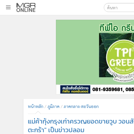
เลือกเครื่องมือท
•
หน้าหลัก
ค้นหา
•
ทันเหตุการณ์
Google
•
ภาคใต้
•
ภูมิภาค
MGR Onl
•
Online Section
ค้นหาขั
•
บันเทิง
•
ผู้จัดการรายวัน
•
คอลัมนิสต์
•
ละคร
•
CbizReview
•
Cyber BIZ
หน้าหลัก
ภูมิภาค
ภาคกลาง-ตะวันออก
•
ผู้จัดกวน
แม่ค้ากุ้งกรุงเก่าครวญยอดขายวูบ วอนสัง
•
Good health & Well-being
•
Green Innovation & SD
ตะกร้า" เป็นข่าวปลอม