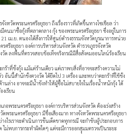
จังหวัดพระนครศรีอยุธยา ถึงเรื่องราวที่เกิดขึ้นทางโซเชียล ว่า
ามีคนมาซื้อกุ้งที่ตลาดกลาง กุ้ง ของพระนครศรีอยุธยา ซึ่งอยู่ในการ
 21 เม.ย. ตนองได้สั่งการให้ศูนย์ดำรงธรรมจังหวัดบูรณาการหน่วย
ครศรีอยุธยา องค์การบริหารส่วนจังหวัด ตำรวจภูธรจังหวัด
ด ลงพื้นที่ตรวจสอบข้อเท็จจริงกรณีมีสื่อสังคมออนไลน์ร้องเรียน
ที่ชั่งกุ้ง แม้แต่ร้านเดียว แต่เราพบสิ่งที่อาจจะสร้างความไม่
 อันนี้สำนักชั่งตวงวัด ได้ยึดไป 3 เครื่อง และพบว่าตะกร้าที่ใช้ชั่ง
านล่าง อาจจะมีน้ำขังทำให้ผู้ซื้อไม่สบายใจในเรื่องน้ำหนักกุ้ง ได้
้องเรียน
ำเภอพระนครศรีอยุธยา องค์การบริหารส่วนจังหวัด ต้องเร่งสร้าง
วัดพระนครศรีอยุธยา มีชื่อเสียงมาก ทางจังหวัดพระนครศรีอยุธยา
ย่างไรเราจะดำเนินการขั้นเด็ดขาดทุกกรณี จะกำชับผู้ประกอบการ
ล่าสุด ไม่พบการกระทำผิดใดๆ แต่จะมีการออกสุุมมตรวจเป็นระยะ