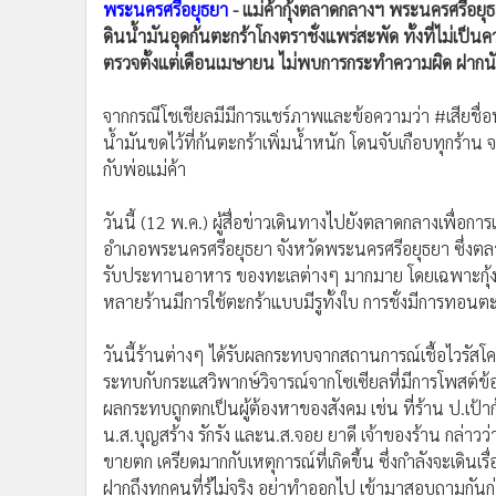
พระนครศรีอยุธยา
- แม่ค้ากุ้งตลาดกลางฯ พระนครศรีอย
•
อินโดจีน
ดินน้ำมันอุดก้นตะกร้าโกงตราชั่งแพร่สะพัด ทั้งที่ไม่เป็นค
•
กองทุนรวม
ตรวจตั้งแต่เดือนเมษายน ไม่พบการกระทำความผิด ฝากนักท
•
Celeb Online
•
Factcheck
จากกรณีโชเชียลมีมีการแชร์ภาพและข้อความว่า #เสียชื่อหมด
•
ญี่ปุ่น
น้ำมันขดไว้ที่ก้นตะกร้าเพิ่มน้ำหนัก โดนจับเกือบทุกร้
•
News1
กับพ่อแม่ค้า
•
Gotomanager
วันนี้ (12 พ.ค.) ผู้สื่อข่าวเดินทางไปยังตลาดกลางเพื่อ
อำเภอพระนครศรีอยุธยา จังหวัดพระนครศรีอยุธยา ซึ่งตลาด
รับประทานอาหาร ของทะเลต่างๆ มากมาย โดยเฉพาะกุ้งเผา
หลายร้านมีการใช้ตะกร้าแบบมีรูทั้งใบ การชั่งมีการทอนต
วันนี้ร้านต่างๆ ได้รับผลกระทบจากสถานการณ์เชื้อไวรั
ระทบกับกระแสวิพากษ์วิจารณ์จากโซเซียลที่มีการโพสต์ข้
ผลกระทบถูกตกเป็นผู้ต้องหาของสังคม เช่น ที่ร้าน ป.เป้าก
น.ส.บุญสร้าง รักรัง และน.ส.จอย ยาดี เจ้าของร้าน กล่าว
ขายตก เครียดมากกับเหตุการณ์ที่เกิดขึ้น ซึ่งกำลังจะเดิน
ฝากถึงทุกคนที่รู้ไม่จริง อย่าทำออกไป เข้ามาสอบถามกันก