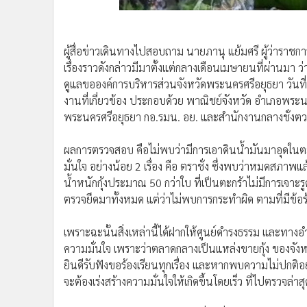
ผู้สื่อข่าวเดินทางไปสอบถาม นายภานุ แย้มศรี ผู้ว่าราชการ
เรื่องราวดังกล่าวมีมาตั้งแต่กลางเดือนเมษายนที่ผ่านมา ว่
ดูแลขอองค์การบริหารส่วนจังหวัดพระนครศรีอยุธยา วันที่
งานที่เกี่ยวข้อง ประกอบด้วย พาณิชย์จังหวัด อำเภอพระน
พระนครศรีอยุธยา กอ.รมน. อย. และสำนักงานกลางชั่งตวงวั
ผลการตรวจสอบ คือไม่พบว่ามีการเอาดินน้ำมันมาอุดในตะกร้า
มั่นใจ อย่างน้อย 2 เรื่อง คือ ตราชั่ง ซึ่งพบว่าหมดสภาพแล้ว
น้ำหนักกุ้งประมาณ 50 กว่าใบ ที่เป็นตะกร้าไม่มีการเจาะรูด้
ตรวจยึดมาทั้งหมด แต่ว่าไม่พบการกระทำผิด ตามที่มีข้อร
เพราะฉะนั้นสิ่งเหล่านี้ได้ฝากให้ศูนย์ดำรงธรรม และทางอ
ความมั่นใจ เพราะว่าตลาดกลางเป็นแหล่งขายกุ้ง ของจังห
ยินดีรับฟังขอร้องเรียนทุกเรื่อง และหากพบความไม่ปกติอ
จะต้องเร่งสร้างความมั่นใจให้เกิดขึ้นโดยเร็ว ที่ไปตรวจ