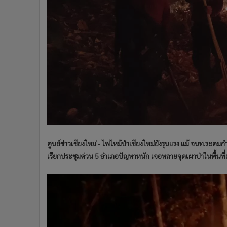
•
Management & HR
•
MGR Live
•
Infographic
•
การเมือง
•
ท่องเที่ยว
•
กีฬา
•
ต่างประเทศ
•
Special Scoop
•
เศรษฐกิจ-ธุรกิจ
•
จีน
•
ชุมชน-คุณภาพชีวิต
ศูนย์ข่าวเชียงใหม่ - ไฟไหม้ป่าเชียงใหม่ยังรุนแรง แม้ จนท.ระดม
•
อาชญากรรม
เรียกประชุมด่วน 5 อำเภอปัญหาหนัก เจอหลายจุดเผาป่าในพื้นที่
•
Motoring
•
เกม
•
วิทยาศาสตร์
•
SMEs
•
หุ้น