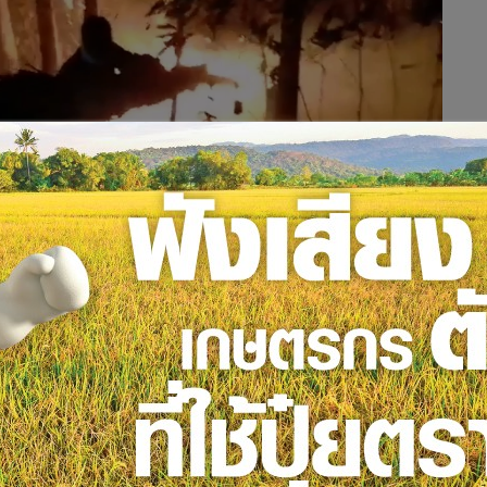
3) กำลังพลจากศูนย์บรรเทาสาธารณภัย มณฑลทหารบกที่ 33 จำนวน
งและชาวบ้านในพื้นที่ร่วมกันดับไฟป่าที่ลุกไหม้อุทยานแห่งชาติ
คี่ยน ตำบลช้างเผือก อำเภอเมืองเชียงใหม่ ซึ่งเกิดขึ้นตั้งแต่ช่วง
 ชั่วโมงจึงสามารถควบคุมไฟไว้ได้ แต่ยังคงจัดเจ้าหน้าที่เฝ้าระวัง