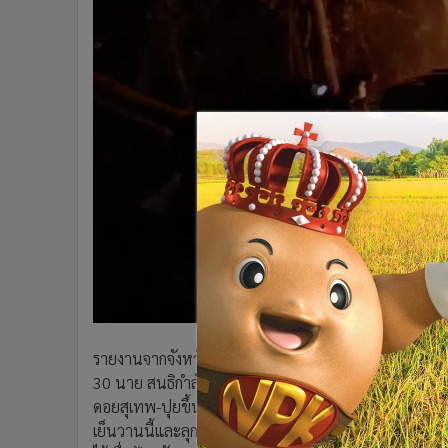
•
อินโดจีน
•
กองทุนรวม
•
Celeb Online
•
Factcheck
•
ญี่ปุ่น
•
News1
•
Gotomanager
รายงานจากจังหวัดเชียงใหม่แจ้งว่า วันนี้ (3 เม.ย. 6
30 นาย สนธิกำลังร่วมกับเจ้าหน้าที่หน่วยงานที่เกี่ยวข้อ
ดอยสุเทพ-ปุยขึ้นอีกครั้ง บริเวณหลังสำนักสงฆ์บ้านขุนช่างเ
เย็นวานนี้และลุกลามไปจนถึงกลางดึก โดยต้องใช้เวลากว่า 6