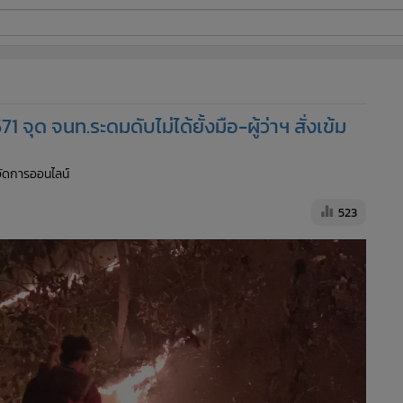
ี่ใช้
จุด จนท.ระดมดับไม่ได้ยั้งมือ-ผู้ว่าฯ สั่งเข้ม
ine
้จัดการออนไลน์
้นสูง
523