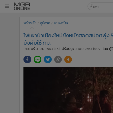
เลือกเครื่องมือท
•
หน้าหลัก
หน้าหลัก
ภูมิภาค
ภาคเหนือ
ค้นหา
•
ทันเหตุการณ์
Google
•
ภาคใต้
ไฟเผาป่าเชียงใหม่ยังหนักฮอตสปอตพุ่ง 571 
•
ภูมิภาค
MGR Onl
บังคับใช้ กม.
•
Online Section
เผยแพร่:
3 เม.ย. 2563 13:51
ปรับปรุง:
3 เม.ย. 2563 14:07
โดย: ผู
ค้นหาขั
•
บันเทิง
•
ผู้จัดการรายวัน
•
คอลัมนิสต์
•
ละคร
•
CbizReview
•
Cyber BIZ
•
ผู้จัดกวน
•
Good health & Well-being
•
Green Innovation & SD