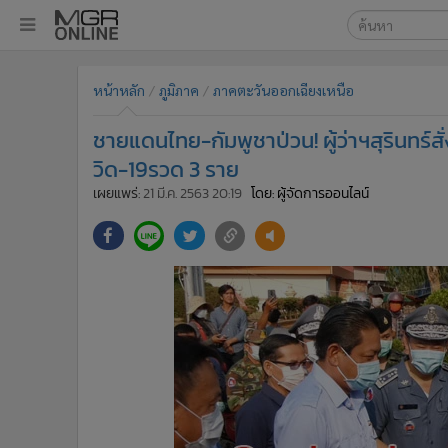
เลือกเครื่องมือท
•
หน้าหลัก
หน้าหลัก
ภูมิภาค
ภาคตะวันออกเฉียงเหนือ
ค้นหา
•
ทันเหตุการณ์
Google
•
ภาคใต้
ชายแดนไทย-กัมพูชาป่วน! ผู้ว่าฯสุรินทร
•
ภูมิภาค
MGR Onl
วิด-19รวด 3 ราย
•
Online Section
เผยแพร่:
21 มี.ค. 2563 20:19
โดย: ผู้จัดการออนไลน์
ค้นหาขั
•
บันเทิง
•
ผู้จัดการรายวัน
•
คอลัมนิสต์
•
ละคร
•
CbizReview
•
Cyber BIZ
•
ผู้จัดกวน
•
Good health & Well-being
•
Green Innovation & SD