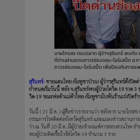
•
Management & HR
•
MGR Live
•
Infographic
•
การเมือง
•
ท่องเที่ยว
•
กีฬา
•
ต่างประเทศ
นายไกรสร กองฉลาด ผู้ว่าฯสุรินทร์ พบกับ ผ
ที่ด่านผ่านแดนถาวรช่องจอม-โอร์เสม็ด อ.ก
•
Special Scoop
ถาวรช่องจอม-โอร์เสม็ด เพื่อป้องกันการแ
•
เศรษฐกิจ-ธุรกิจ
•
จีน
สุรินทร์-
ชายแดนไทย-กัมพูชาป่วน! ผู้ว่าฯสุรินทร์สั่งปิ
•
ชุมชน-คุณภาพชีวิต
กำหนดเริ่มวันนี้ หลัง จ.สุรินทร์พบผู้ป่วยโควิด-19 รวด 
•
อาชญากรรม
วิด-19 ขณะพ่อค้าแม่ค้าไทย-กัมพูชานับพันร้านเร่งปิดร
•
Motoring
•
เกม
วันนี้ ( 21 มี.ค. ) ผู้สื่อข่าวรายงานว่า หลังจาก นายไกรส
กรรมการโรคติดต่อจังหวัดสุรินทร์ และแถลงข่าวสถานการณ์โ
•
วิทยาศาสตร์
ว่า ณ วันที่ 20 มี.ค. มีผู้ป่วยเข้าเกณฑ์การสอบสวนโรค
•
SMEs
พบผู้ป่วยติดเชื้อไวรัสโควิด-19 จำนวน 3 ราย
•
หุ้น