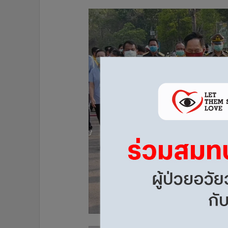
•
อินโดจีน
•
กองทุนรวม
•
Celeb Online
•
Factcheck
•
ญี่ปุ่น
•
News1
•
Gotomanager