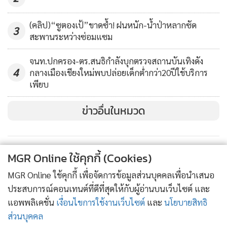
ขณะที่นายแพทย์ ไชยเวชกล่าวว่า ปัจจุบันโรงพยาบาลเชียงราย
(คลิป)“ซูตองเป้”ขาดซ้ำ! ฝนหนัก-น้ำป่าหลากซัด
3
สะพานระหว่างซ่อมแซม
ประชานุเคราะห์มีผู้ป่วยวันละประมาณ 800 คน ดังนั้น ตั้งแต่วัน
จันทร์ที่ 23 มี.ค.นี้จะให้ผู้ป่วยอายุ 70 ปีขึ้นไปที่มีนัดกับแพทย์ได้
จนท.ปกครอง-ตร.สนธิกำลังบุกตรวจสถานบันเทิงดัง
ใช้การถามอาการทางโทรศัพท์และจัดส่งยาไปให้ที่บ้านแทน รวม
4
กลางเมืองเชียงใหม่พบปล่อยเด็กต่ำกว่า20ปีใช้บริการ
ทั้งระวังการรักษาเกี่ยวกับฟันที่เกิดการฟุ้งกระจายของโรคได้ง่าย
เพียบ
ด้วย ส่วนการรักษาผู้ป่วยรายแรกนั้นเป็นไปตามมาตรฐาน โดย
ข่าวอื่นในหมวด
พบว่าผู้ป่วยโรคไวรัสโควิด-19 ทั่วไปจะใช้การรักษาตามอาการ
และหายเอง 80% และจะมีไม่เกิน 5% ที่อาการรุนแรงและต้อง
ใช้ยาที่ผลิตจากประเทศจีนและญี่ปุ่น ซึ่งปัจจุบันกระทรวง
สาธารณสุขมีรองรับไว้อยู่แล้ว
MGR Online ใช้คุกกี้ (Cookies)
MGR Online ใช้คุกกี้ เพื่อจัดการข้อมูลส่วนบุคคลเพื่อนำเสนอ
ประสบการณ์คอนเทนต์ที่ดีที่สุดให้กับผู้อ่านบนเว็บไซต์ และ
แอพพลิเคชั่น
เงื่อนไขการใช้งานเว็บไซต์
และ
นโยบายสิทธิ
ส่วนบุคคล