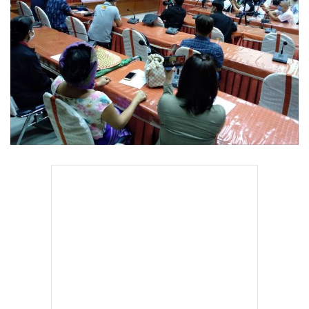
•
Good health & Well-being
•
Green Innovation & SD
•
Management & HR
•
MGR Live
•
Infographic
•
การเมือง
•
ท่องเที่ยว
•
กีฬา
•
ต่างประเทศ
•
Special Scoop
•
เศรษฐกิจ-ธุรกิจ
•
จีน
•
ชุมชน-คุณภาพชีวิต
•
อาชญากรรม
•
Motoring