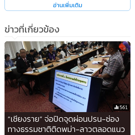
อ่านเพิ่มเติม
ข่าวที่เกี่ยวข้อง
โดยระบุว่า ระหว่างวันที่ 7-20 มี.ค.มีผู้ป่วยเข้าเกณฑ์เฝ้าระวัง 66
ราย หายป่วยกลับบ้านแล้ว 61 ราย กำลังรักษาตัวอยู่ 5 ราย ล่าสุด
ผลการตรวจยืนยันว่าพบผู้ป่วยที่ติดเชื้อไวรัสโควิด-19 แล้ว 1 ราย
เป็นผู้ป่วยชายอายุ 35 ปี
นายแพทย์ ทศเทพกล่าวว่า ผู้ป่วยรายนี้มีภูมิลำเนาอยู่ที่ อ.เทิง
สอบสวนโรคพบว่าได้เดินทางไปยังกาสิโนปอยเปต ประเทศ
กัมพูชา สถานบันเทิงย่านทองหล่อ กรุงเทพฯ ก่อนจะเดินทาง
561
กลับเชียงรายทางเครื่องบินถึงเมื่อวันที่ 7 มี.ค. และเคยไปร่วมงาน
“เชียงราย” จ่อปิดจุดผ่อนปรน-ช่อง
บวชในพื้นที่ด้วย แต่อาจไม่เข้านิยามการสัมผัสหากไม่อยู่ในระยะ
1 เมตรและคุยกันนานนับชั่วโมง
ทางธรรมชาติติดพม่า-ลาวตลอดแนว