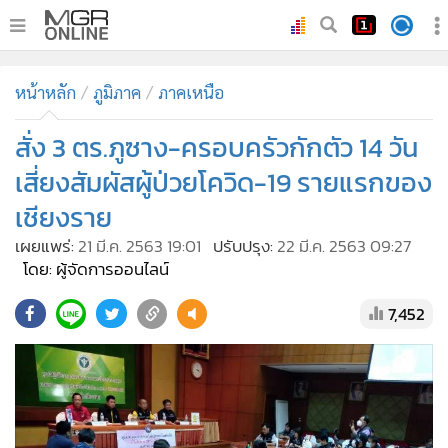
•
หน้าหลัก
หน้าหลัก
ภูมิภาค
ภาคเหนือ
•
ทันเหตุการณ์
•
สั่ง 3 ตร.ภูซาง-ครอบครัวกักตัว 14 วัน
ภาคใต้
•
ภูมิภาค
เสี่ยงสัมผัสผู้ป่วยโควิด-19 รายแรกของ
•
Online Section
เชียงราย
•
บันเทิง
เผยแพร่:
21 มี.ค. 2563 19:01
ปรับปรุง:
22 มี.ค. 2563 09:27
•
ผู้จัดการรายวัน
โดย: ผู้จัดการออนไลน์
•
คอลัมนิสต์
7,452
•
ละคร
•
CbizReview
•
Cyber BIZ
•
ผู้จัดกวน