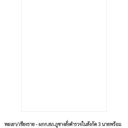
•
เกม
•
วิทยาศาสตร์
•
SMEs
•
หุ้น
•
อินโดจีน
•
กองทุนรวม
•
Celeb Online
•
Factcheck
•
ญี่ปุ่น
•
News1
•
Gotomanager
พะเยา/เชียงราย - ผกก.สภ.ภูซางสั่งตำรวจในสังกัด 3 นายพร้อม