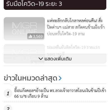
รับมือโควิด-19 ระยะ 3
จากนั้นผู้ป่วยก็ไม่ได้มีอาการใดๆ แต่ได้ไปตรวจร่างกายเองเมื่อวัน
ที่ 16 มี.ค.จนพบว่าติดเชื้อดังกล่าว กระทั่งขณะนี้ก็ไม่มีไข้และ
แห่ทะลักกลับโกลาหลค่อนคืน! สั่ง
ไม่มีอาการไอใดๆ เลย ดังนั้นแหล่งที่มาของเชื้อจึงไม่ทราบว่ามา
ปิดด่านฯ แม่สาย สกัดคนข้ามฝั่งเข้า
จากแหล่งใดชัดเจน เพียงแต่เป็นที่น่าสังเกตว่าแหล่งโรคที่ย่าน
บ่อนหวั่นโควิด-19 ลาม
ทองหล่อ กรุงเทพฯ ทำให้ผู้ป่วยมีอาการน้อยมาก จึงแนะนำให้ผู้
3,569
ที่เกี่ยวข้องกับย่านดังกล่าวได้ไปพบเจ้าหน้าที่สาธารณสุขเพื่อ
รอผลยืนยันติดโควิด-19 รายแรก
ตรวจดูเชื้อเหมือนรายนี้ด้วย
ของราชบุรี
แสดงเพิ่มเติม
380
นายแพทย์ ทศเทพกล่าวอีกว่า สำหรับผู้ป่วยรายแรกนี้ ตั้งแต่มา
ถึงเชียงรายวันที่ 7-20 มี.ค.แล้วพบมีผู้ใกล้ชิดที่เป็นกลุ่มผู้สัมผัส
ผู้ป่วยติดเชื้อโควิด-19 แล้ว 2 คน
ข่าวในหมวดล่าสุด
เสี่ยงสูงจำนวน 10 ราย ซึ่งได้เก็บตัวอย่างไปตรวจได้ผลเป็นลบ 9
สสจ.ปทุม เตือนช่วงนี้งดจัดงาน
ราย และรอผลยืนยันในวันพรุ่งนี้ (22 มี.ค.) 1 ราย ส่วนกลุ่มที่มี
สังสรรค์
1,121
อึ้ง!แก๊งคอลฯอ้างเป็น ตร.ลวงเจ้าอาวาสโอนเงินข้ามปีเข้า
ความเสี่ยงน้อยมี 20 ราย ซึ่งได้ใช้วิธีการกักตัวดูอาการเป็นเวลา
1
66 บ/ช เกือบ 9 ล้าน
14 วันเช่นเดียวกับกลุ่มผู้ที่มีความเสี่ยงสัมผัสสูงที่ผ่านการตรวจก็
ให้มีการกักตัวเป็นเวลา 14 วันเพื่อความแน่นอนแล้วเช่นกัน
2