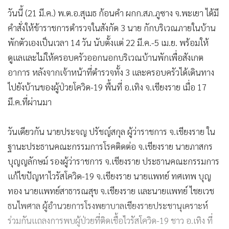
วันนี้ (21 มี.ค.) พ.ต.อ.สุเมธ ก้อนคำ ผกก.สภ.ภูซาง จ.พะเยา ได้มี
คำสั่งให้ข้าราชการตำรวจในสังกัด 3 นาย กักบริเวณภายในบ้าน
พักตัวเองเป็นเวลา 14 วัน นับตั้งแต่ 22 มี.ค.-5 เม.ย. พร้อมให้
ดูแลและไม่ให้ครอบครัวออกนอกบริเวณบ้านพักเพื่อสังเกต
อาการ หลังจากเจ้าหน้าที่ตำรวจทั้ง 3 และครอบครัวได้เดินทาง
ไปยังบ้านของผู้ป่วยโควิด-19 พื้นที่ อ.เทิง จ.เชียงราย เมื่อ 17
มี.ค.ที่ผ่านมา
วันเดียวกัน นายประจญ ปรัชญ์สกุล ผู้ว่าราชการ จ.เชียงราย ใน
ฐานะประธานคณะกรรมการโรคติดต่อ จ.เชียงราย นายภาสกร
บุญญลักษม์ รองผู้ว่าราชการ จ.เชียงราย ประธานคณะกรรมการ
แก้ไขปัญหาไวรัสโควิด-19 จ.เชียงราย นายแพทย์ ทศเทพ บุญ
ทอง นายแพทย์สาธารณสุข จ.เชียงราย และนายแพทย์ ไชยเวช
ธนไพศาล ผู้อำนวยการโรงพยาบาลเชียงรายประชานุเคราะห์
ร่วมกันแถลงการพบผู้ป่วยที่ติดเชื้อไวรัสโควิด-19 ชาว อ.เทิง ที่