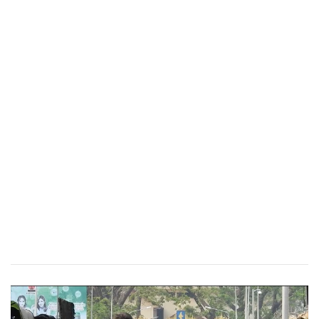
•
เกม
•
วิทยาศาสตร์
•
SMEs
•
หุ้น
•
อินโดจีน
•
กองทุนรวม
•
Celeb Online
•
Factcheck
•
ญี่ปุ่น
•
News1
•
Gotomanager