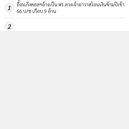
ไร้คุณภาพเพียบ
1,108
อึ้ง!แก๊งคอลฯอ้างเป็น ตร.ลวงเจ้าอาวาสโอนเงินข้ามปีเข้า
1
66 บ/ช เกือบ 9 ล้าน
2
(คลิป)“ซูตองเป้”ขาดซ้ำ! ฝนหนัก-น้ำป่าหลากซัด
3
สะพานระหว่างซ่อมแซม
จนท.ปกครอง-ตร.สนธิกำลังบุกตรวจสถานบันเทิงดัง
4
กลางเมืองเชียงใหม่พบปล่อยเด็กต่ำกว่า20ปีใช้บริการ
เพียบ
ข่าวอื่นในหมวด