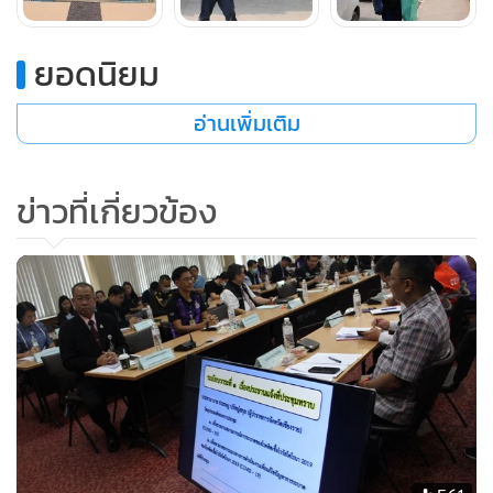
พรมแดนระหว่างกันแต่อย่างใด โดยเฉพาะข่าวลือที่ว่าทางการ
พม่าจะเริ่มปิดด่านตั้งแต่วันที่ 20 มี.ค.นั้นไม่เป็นความจริง แต่มี
ยอดนิยม
การใช้มาตรการคัดกรองอย่างเข้มข้น โดยเฉพาะชาวต่างชาติที่
เดินทางผ่านเข้าออกพรมแดน ขณะที่ในกรณีผู้ทำบัตรผ่านแดน
อ่านเพิ่มเติม
ระหว่างไทยกับพม่านั้น ก็ยังให้เดินทางข้ามจุดผ่านแดนถาวรได้
ตามปกติ
ข่าวที่เกี่ยวข้อง