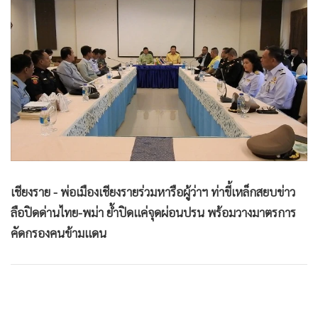
•
Good health & Well-being
•
Green Innovation & SD
•
Management & HR
•
MGR Live
•
Infographic
•
การเมือง
•
ท่องเที่ยว
•
กีฬา
•
ต่างประเทศ
เชียงราย - พ่อเมืองเชียงรายร่วมหารือผู้ว่าฯ ท่าขี้เหล็กสยบข่าว
•
Special Scoop
ลือปิดด่านไทย-พม่า ย้ำปิดแค่จุดผ่อนปรน พร้อมวางมาตรการ
•
เศรษฐกิจ-ธุรกิจ
คัดกรองคนข้ามแดน
•
จีน
•
ชุมชน-คุณภาพชีวิต
•
อาชญากรรม
•
Motoring