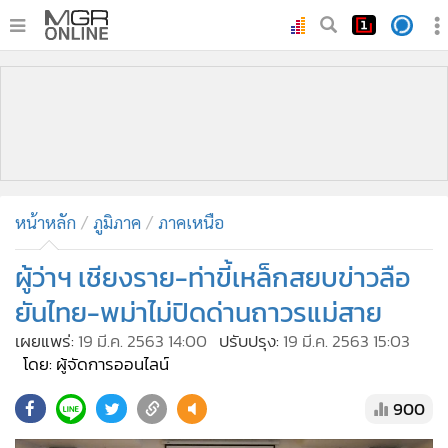
•
หน้าหลัก
•
ทันเหตุการณ์
•
ภาคใต้
•
ภูมิภาค
•
Online Section
หน้าหลัก
ภูมิภาค
ภาคเหนือ
•
บันเทิง
•
ผู้จัดการรายวัน
ผู้ว่าฯ เชียงราย-ท่าขี้เหล็กสยบข่าวลือ
•
คอลัมนิสต์
ยันไทย-พม่าไม่ปิดด่านถาวรแม่สาย
•
ละคร
เผยแพร่:
19 มี.ค. 2563 14:00
ปรับปรุง:
19 มี.ค. 2563 15:03
•
CbizReview
โดย: ผู้จัดการออนไลน์
•
Cyber BIZ
900
•
ผู้จัดกวน