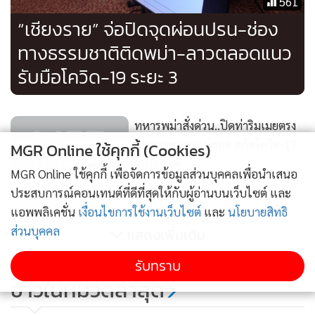
561
“เชียงราย” จ่อปิดจุดผ่อนปรน-ช่อง
ทางธรรมชาติติดพม่า-ลาวตลอดแนว
รับมือโควิด-19 ระยะ 3
ทหารพม่าสั่งด่วน..ปิดท่าริมเมยตรง
ข้ามชายแดนแม่สอด สกัดโควิด-19
MGR Online ใช้คุกกี้ (Cookies)
ไร้กำหนด
901
MGR Online ใช้คุกกี้ เพื่อจัดการข้อมูลส่วนบุคคลเพื่อนำเสนอ
ประสบการณ์คอนเทนต์ที่ดีที่สุดให้กับผู้อ่านบนเว็บไซต์ และ
พบผีน้อยกลับแม่สายแล้ว 32 ราย
แอพพลิเคชั่น
เงื่อนไขการใช้งานเว็บไซต์
และ
นโยบายสิทธิ
จนท.ตามประกบเข้ม-ยังไม่พบ
ส่วนบุคคล
แสดงเพิ่มเติม
ละเมิดกฎกักตัว
2,597
รับทราบ
ยึดเรียบ! สคบ.ยกทีมบุกตลาด
ข่าวในหมวดล่าสุด
ชายแดนแม่สาย ยึดเครื่องใช้ไฟฟ้า