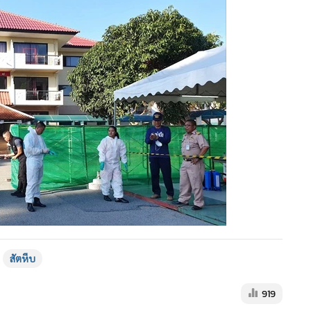
สัตหีบ
919