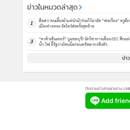
ข่าวในหมวดล่าสุด
ฮือฮา! คนเลี้ยงม้าแห่นำม้าร่วมไว้อาลัย “พ่อเรือง” ครูฝึก
1
เมืองอ่างทอง จัดโชว์ส่งครั้งสุดท้าย
“ดาต้าเซ็นเตอร์” บูมชลบุรี! นักวิชาการเตือน EEC ศึกแย่
3
น้ำ-ไฟ จี้รัฐวางโซนนิ่งก่อนทรัพยากรตึงตัว
ข่า
ติดตามข่าวสารผ่านทาง LIN