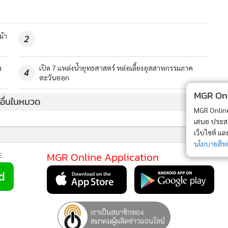
ม้า
2
ง
เปิด 7 แหล่งน้ำยุทธศาสตร์ หล่อเลี้ยงอุตสาหกรรมภาค
4
ตะวันออก
MGR Onli
วอื่นในหมวด
MGR Online 
เสนอ ประสบก
เว็บไซต์ แ
นโยบายสิทธ
MGR Online Application
E