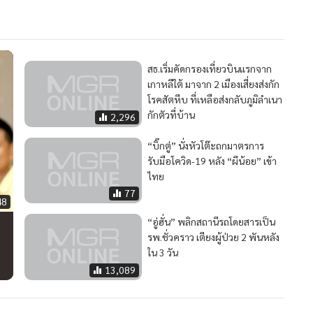
สธ.เริ่มคัดกรองเที่ยวบินแรกจาก
เกาหลีใต้ มาจาก 2 เมืองเสี่ยงส่งกัก
โรคสัตหีบ ที่เหลือส่งกลับภูมิลำเนา
กักตัวที่บ้าน
2,296
“บิ๊กตู่” นั่งหัวโต๊ะถกมาตรการ
รับมือโควิด-19 หลัง “ผีน้อย” เข้า
ไทย
77
48
“อู่ฮั่น” พลิกสถานีรถโดยสารเป็น
รพ.ชั่วคราว เตียงผู้ป่วย 2 พันหลัง
ใน 3 วัน
13,089