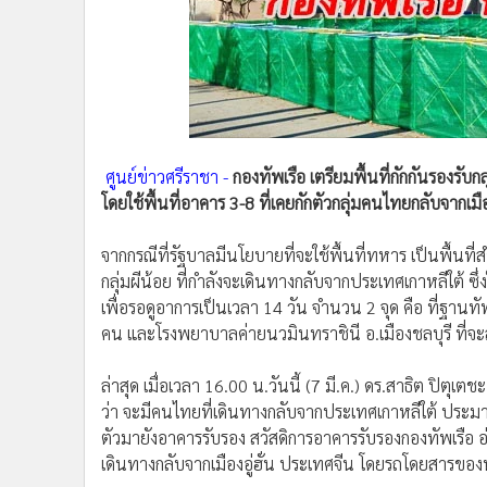
•
Management & HR
•
MGR Live
•
Infographic
•
การเมือง
•
ท่องเที่ยว
•
กีฬา
ศูนย์ข่าวศรีราชา -
กองทัพเรือ เตรียมพื้นที่กักกันรองร
•
ต่างประเทศ
โดยใช้พื้นที่อาคาร 3-8 ที่เคยกักตัวกลุ่มคนไทยกลับจากเมือง
•
Special Scoop
•
เศรษฐกิจ-ธุรกิจ
จากกรณีที่รัฐบาลมีนโยบายที่จะใช้พื้นที่ทหาร เป็นพื้นท
•
จีน
กลุ่มผีน้อย ที่กำลังจะเดินทางกลับจากประเทศเกาหลีใต้ ซึ่ง
•
ชุมชน-คุณภาพชีวิต
เพื่อรอดูอาการเป็นเวลา 14 วัน จำนวน 2 จุด คือ ที่ฐานท
•
อาชญากรรม
คน และโรงพยาบาลค่ายนวมินทราชินี อ.เมืองชลบุรี ที่จะส
•
Motoring
ล่าสุด เมื่อเวลา 16.00 น.วันนี้ (7 มี.ค.) ดร.สาธิต ปิตุ
•
เกม
ว่า จะมีคนไทยที่เดินทางกลับจากประเทศเกาหลีใต้ ประม
•
วิทยาศาสตร์
ตัวมายังอาคารรับรอง สวัสดิการอาคารรับรองกองทัพเรือ อ่าว
•
SMEs
เดินทางกลับจากเมืองอู่ฮั่น ประเทศจีน โดยรถโดยสารขอ
•
หุ้น