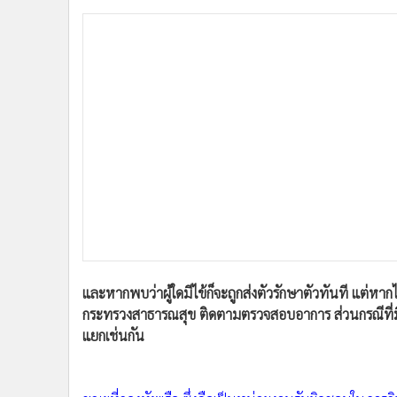
•
อินโดจีน
•
กองทุนรวม
•
Celeb Online
•
Factcheck
•
ญี่ปุ่น
•
News1
•
Gotomanager
และหากพบว่าผู้ใดมีไข้ก็จะถูกส่งตัวรักษาตัวทันที แต่หากไม
กระทรวงสาธารณสุข ติดตามตรวจสอบอาการ ส่วนกรณีที่มีน
แยกเช่นกัน