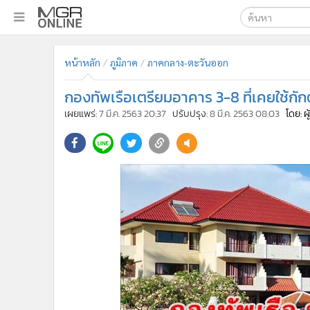
เลือกเครื่องมือท
•
หน้าหลัก
หน้าหลัก
ภูมิภาค
ภาคกลาง-ตะวันออก
ค้นหา
•
ทันเหตุการณ์
Google
•
ภาคใต้
กองทัพเรือเตรียมอาคาร 3-8 ที่เคยใช้กักต
•
ภูมิภาค
MGR Onl
เผยแพร่:
7 มี.ค. 2563 20:37
ปรับปรุง:
8 มี.ค. 2563 08:03
โดย: ผ
•
Online Section
ค้นหาขั
•
บันเทิง
•
ผู้จัดการรายวัน
•
คอลัมนิสต์
•
ละคร
•
CbizReview
•
Cyber BIZ
•
ผู้จัดกวน
•
Good health & Well-being
•
Green Innovation & SD