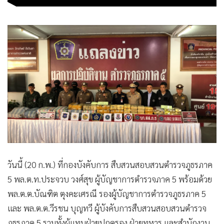
วันนี้ (20 ก.พ.) ที่กองบังคับการ สืบสวนสอบสวนตำรวจภูธรภาค
5 พล.ต.ท.ประจวบ วงศ์สุข ผู้บัญชาการตำรวจภาค 5 พร้อมด้วย
พล.ต.ต.บัณฑิต ตุงคะเศรณี รองผู้บัญชาการตำรวจภูธรภาค 5
และ พล.ต.ต.วีรชน บุญทวี ผู้บังคับการสืบสวนสอบสวนตำรวจ
ภูธรภาค 5 รวมทั้งผู้แทนฝ่ายปกครอง ฝ่ายทหาร และสำนักงาน