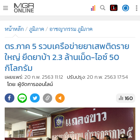
•
หน้าหลัก
หน้าหลัก
ภูมิภาค
อาชญากรรม ภูมิภาค
•
ทันเหตุการณ์
•
ตร.ภาค 5 รวบเครือข่ายยาเสพติดราย
ภาคใต้
•
ภูมิภาค
ใหญ่ ยึดยาบ้า 2.3 ล้านเม็ด-ไอซ์ 50
•
Online Section
กิโลกรัม
•
บันเทิง
เผยแพร่:
20 ก.พ. 2563 11:12
ปรับปรุง:
20 ก.พ. 2563 17:54
•
ผู้จัดการรายวัน
โดย: ผู้จัดการออนไลน์
•
คอลัมนิสต์
160
•
ละคร
•
CbizReview
•
Cyber BIZ
•
ผู้จัดกวน