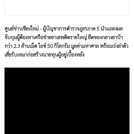
•
เกม
•
วิทยาศาสตร์
•
SMEs
ศูนย์ข่าวเชียงใหม่ - ผู้บัญชาการตำรวจภูธรภาค 5 นำแถลงผล
•
หุ้น
จับกุมผู้ต้องหาเครือข่ายยาเสพติดรายใหญ่ ยึดของกลางยาบ้า
•
อินโดจีน
กว่า 2.3 ล้านเม็ด ไอซ์ 50 กิโลกรัม มูลค่ามหาศาล พร้อมเร่งล่าตัว
•
กองทุนรวม
เสี่ยรับเหมาก่อสร้างนายทุนผู้อยู่เบื้องหลัง
•
Celeb Online
•
Factcheck
•
ญี่ปุ่น
•
News1
•
Gotomanager