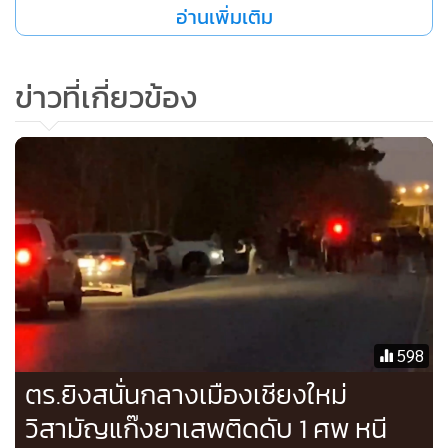
อ่านเพิ่มเติม
ทั้งนี้ การจับกุมดังกล่าวสืบเนื่องมาจากกองบังคับการสืบสวน
ข่าวที่เกี่ยวข้อง
สอบสวนตำรวจภูธรภาค 5 ได้พบข่าวสารความเคลื่อนไหวการก
ระทำความผิดของนายธนาวุฒิ ในการจัดหาและลำเลียงยาเสพ
ติดจำนวนมากจากพื้นที่ภาคเหนือเข้าสู่พื้นที่ตอนในของประเทศ
จนกระทั่งช่วงวันที่ 14-15 ก.พ.63 เจ้าหน้าที่ได้ตรวจสอบพบ
ความเคลื่อนไหวว่าจะมีการส่งมอบยาเสพติดในพื้นที่อำเภอ
แม่แตง จังหวัดเชียงใหม่ จึงจัดกำลังสะกดรอยติดตาม กระทั่ง
เวลาประมาณ 03.10 น. ของวันที่ 15 ก.พ.63 จึงได้ร่วมกันตรวจ
ยึดยาเสพติดยาบ้า และไอซ์จำนวนดังกล่าว ซึ่งผู้กระทำผิดได้นำ
มาพักคอยรอส่งมอบแก่กลุ่มลำเลียงไว้ได้ แต่ผู้กระทำผิดไหวตัว
598
ทันจึงสามารถหลบหนีไปได้
ตร.ยิงสนั่นกลางเมืองเชียงใหม่
วิสามัญแก๊งยาเสพติดดับ 1 ศพ หนี