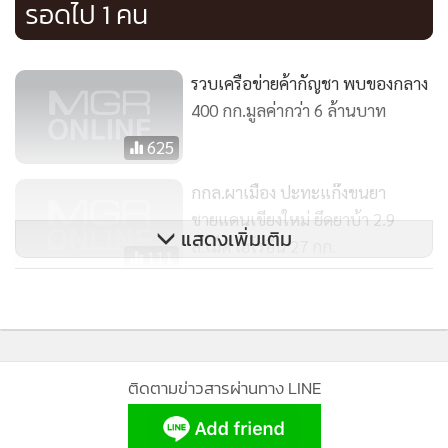
รอดไป 1 คน
รวบเครือข่ายค้ากัญชา พบของกลาง
400 กก.มูลค่ากว่า 6 ล้านบาท
625
กกล.ผาเมือง ปะทะแก๊งขนยา
ชายแดนเขียงใหม่ ยึดยาบ้า 2.9
แสดงเพิ่มเติม
ล.เม็ด เฮโรอีน 27 กก.
111
จากการสอบสวนของเจ้าหน้าที่ตำรวจพบหลักฐานเชื่อมโยงว่า
นายธนาวุฒิ หรือบอย เป็นผู้เกี่ยวข้องกับการลำเลียงยาเสพติด
คิดรวยทางลัด!! สาวสุพรรณฯ รับจ้าง
จำนวนดังกล่าว จึงรวบรวมพยานหลักฐานร้องทุกข์กล่าวโทษต่อ
ขนยา สุดท้ายไปไม่รอดโดนรวบคา
พนักงานสอบสวน สถานีตำรวจภูธรแม่แตง และขออนุมัติศาล
ด่าน
365
จังหวัดเชียงใหม่ออกหมายจับ นายธนาวุฒิ ในฐานความผิด ร่วม
ติดตามข่าวสารผ่านทาง LINE
กันมียาเสพติดให้โทษประเภท 1 (เมทแอมเฟตามีน หรือยาบ้า,
ไอซ์) โดยมีปริมาณแอมเฟตามีน หรืออนุพันธ์แอมเฟตามีน