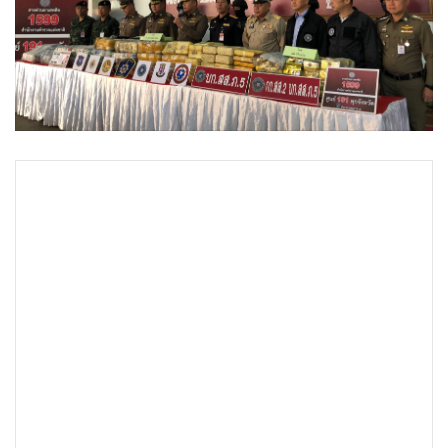
•
Good health & Well-being
•
Green Innovation & SD
•
Management & HR
•
MGR Live
•
Infographic
•
การเมือง
•
ท่องเที่ยว
•
กีฬา
•
ต่างประเทศ
•
Special Scoop
•
เศรษฐกิจ-ธุรกิจ
•
จีน
•
ชุมชน-คุณภาพชีวิต
•
อาชญากรรม
•
Motoring