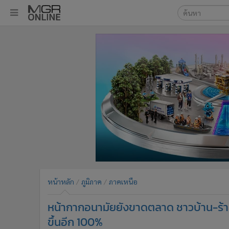
เลือกเครื่องมือท
•
หน้าหลัก
ค้นหา
•
ทันเหตุการณ์
Google
•
ภาคใต้
•
ภูมิภาค
MGR Onl
•
Online Section
ค้นหาขั
•
บันเทิง
•
ผู้จัดการรายวัน
•
คอลัมนิสต์
•
ละคร
•
CbizReview
•
Cyber BIZ
หน้าหลัก
ภูมิภาค
ภาคเหนือ
•
ผู้จัดกวน
หน้ากากอนามัยยังขาดตลาด ชาวบ้าน-ร้านค้
•
Good health & Well-being
•
Green Innovation & SD
ขึ้นอีก 100%