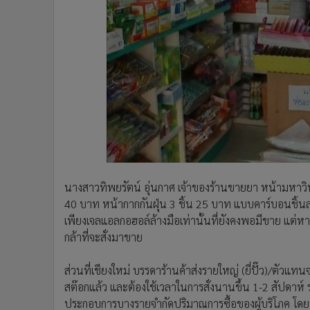
นางสาวทิพยรัตน์ อุ่นกาศ เจ้าของร้านขายยา หน้ามหาวิ
40 บาท หน้ากากกันฝุ่น 3 ชิ้น 25 บาท แบบคาร์บอนชิ้น
เพียงเจลแอลกอฮอล์ล้างมือเท่านั้นที่ยังคงพอมีขาย แต่หา
กล้าที่จะสั่งมาขาย
ส่วนที่เชียงใหม่ บรรดาร้านค้าส่งรายใหญ่ (ยี่ปั๊ว)/ตัวแท
สต๊อกแล้ว และต้องใช้เวลาในการสั่งนานขึ้น 1-2 สัปดาห์ ร
ประกอบการบางรายจำกัดปริมาณการซื้อของผู้บริโภค โดยขา