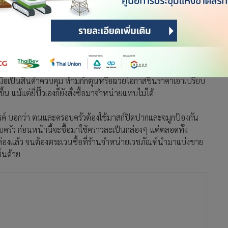
อเป็นสินค้าควบคุม ห้ามกักตุนหรือฉวยโอกาสขึ้นราคาเอาเปรียบ
 แม้แต่ยี่ปั๊วเองก็ยังสั่งซื้อมาจำหน่ายแทบไม่ได้
 บอกว่า ตนและครอบครัวต้องใช้มาสก์ปิดปากและจมูกป้องกัน
บครัว ก่อนหน้านี้จะซื้อมาใช้คราวละเป็นกล่องๆ แต่ตลอดทั้ง
ล่องแล้ว จนต้องตระเวนซื้อที่ร้านจำหน่ายเวชภัณฑ์นำมาแบ่งขาย
ขึ้นด้วย