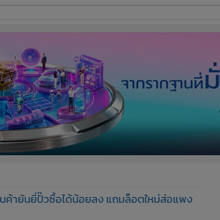
ี่ใช้
ine
้นสูง
ายันยี่ปั๊วซื้อได้น้อยลง แถมล็อตใหม่ส่อแพง