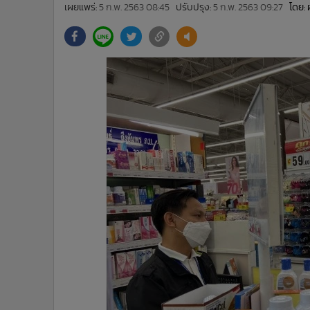
•
Management & HR
เผยแพร่:
5 ก.พ. 2563 08:45
ปรับปรุง:
5 ก.พ. 2563 09:27
โดย: 
•
MGR Live
•
Infographic
•
การเมือง
•
ท่องเที่ยว
•
กีฬา
•
ต่างประเทศ
•
Special Scoop
•
เศรษฐกิจ-ธุรกิจ
•
จีน
•
ชุมชน-คุณภาพชีวิต
•
อาชญากรรม
•
Motoring
•
เกม
•
วิทยาศาสตร์
•
SMEs
•
หุ้น