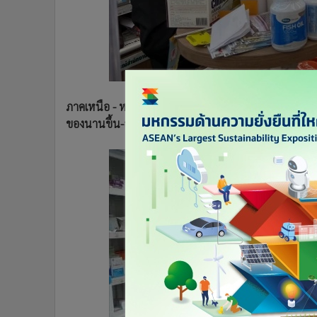
•
อินโดจีน
•
กองทุนรวม
•
Celeb Online
•
Factcheck
•
ญี่ปุ่น
ภาคเหนือ - หน้ากากอนามัย-เจลแอลกอฮอล์ล้างมือหลาย จว.ย
•
News1
ของนานขึ้น-ออเดอร์ได้ลดลง แถมล็อตใหม่ส่อแพงขึ้น 10
•
Gotomanager