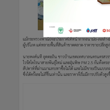
แม้กระทรวงพาณิย์จะประกาศให้หน้ากากอนามัย-เจลล้างมื
ผู้บริโภค แต่หลายพื้นที่สินค้าขาดตลาด-ราคาขายปลีกสูงขึ้น
นายพงศ์นที อุตตะถิน ชาวบ้านเขตเทศบาลนครนครสวรรค์
ไวรัสโคโรนาสายพันธุ์ใหม่ และฝุ่นพิษ PM 2.5 กันทั้งครอ
สัปดาห์ที่ผ่านมาแทบหาซื้อไม่ได้ และไม่มีขายเป็นแบบก
ซึ่งได้ครั้งละไม่กี่ชิ้นเท่านั้น และราคาก็เริ่มมีการปรับตัวสูง