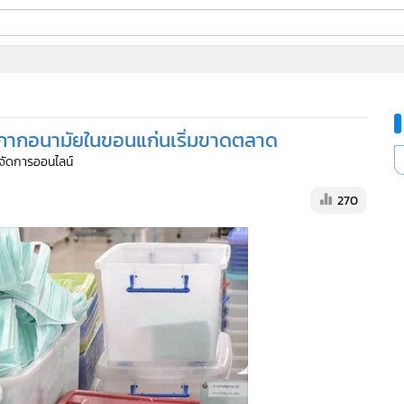
ี่ใช้
น้ากากอนามัยในขอนแก่นเริ่มขาดตลาด
ine
ู้จัดการออนไลน์
้นสูง
270