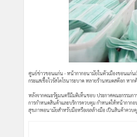
•
Management & HR
•
MGR Live
•
Infographic
•
การเมือง
•
ท่องเที่ยว
•
กีฬา
•
ต่างประเทศ
•
Special Scoop
•
เศรษฐกิจ-ธุรกิจ
ศูนย์ข่าวขอนแก่น - หน้ากากอนามัยในตัวเมืองขอนแก่นเริ่
•
จีน
กระแสเชื้อไวรัสโคโรนาระบาด หลายร้านหมดสต๊อก หากต้
•
ชุมชน-คุณภาพชีวิต
•
อาชญากรรม
หลังจากคณะรัฐมนตรีมีมติเห็นชอบ ประกาศคณะกรรมการกลา
•
Motoring
การกำหนดสินค้าและบริการควบคุม กำหนดให้หน้ากากอนาม
•
เกม
สุขภาพอนามัยสำหรับมือหรือเจลล้างมือ เป็นสินค้าควบ
•
วิทยาศาสตร์
•
SMEs
•
หุ้น