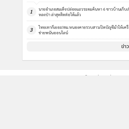
นายอำเภอสมเด็จปล่อยแถวระดมค้นหา 6 ชาวบ้านเก็บเ
1
หลงป่า ล่าสุดติดต่อได้แล้ว
ไทยเทาก็เยอะ!ตม.หนองคายรวบสาวเปิดบัญชีม้าให้เคร
3
ข่ายพนันออนไลน์
ข่า
ติดตามข่าวสารผ่านทาง LIN