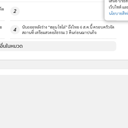
เสนอ ประสบก
เว็บไซต์ แ
ห็ด
2
นโยบายสิทธ
ือ
นับถอยหลังร่าง “ฮลุน โซโล่” ถึงไทย 6 ส.ค.นี้ ครอบครัวจัด
4
สถานที่ เตรียมสวดอภิธรรม 3 คืนก่อนฌาปนกิจ
วอื่นในหมวด
MGR Online Application
E