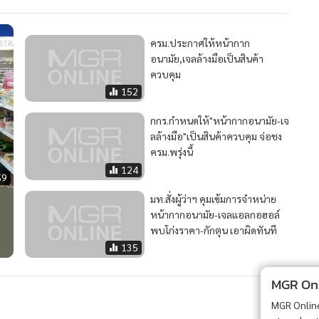
ครม.ประกาศให้หน้ากาก
อนามัย,เจลล้างมือเป็นสินค้า
ควบคุม
152
กกร.กำหนดให้"หน้ากากอนามัย-เจ
ลล้างมือ"เป็นสินค้าควบคุม จ่อชง
ครม.พรุ่งนี้
124
59
มท.สั่งผู้ว่าฯ คุมเข้มการจำหน่าย
หน้ากากอนามัย-เจลแอลกอฮอล์
พบโก่งราคา-กักตุน เอาผิดทันที
135
MGR Onli
MGR Online 