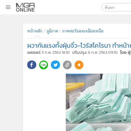
เลือกเครื่องมือท
•
หน้าหลัก
ค้นหา
•
ทันเหตุการณ์
หน้าหลัก
ภูมิภาค
ภาคตะวันออกเฉียงเหนือ
Google
•
ภาคใต้
ผวากันแรงทั้งฝุ่นจิ๋ว-ไวรัสโคโรนา ทำห
•
ภูมิภาค
MGR Onl
เผยแพร่:
5 ก.พ. 2563 18:10
ปรับปรุง:
6 ก.พ. 2563 09:10
โดย: ผ
•
Online Section
ค้นหาขั
•
บันเทิง
•
ผู้จัดการรายวัน
•
คอลัมนิสต์
•
ละคร
•
CbizReview
•
Cyber BIZ
•
ผู้จัดกวน
•
Good health & Well-being
•
Green Innovation & SD