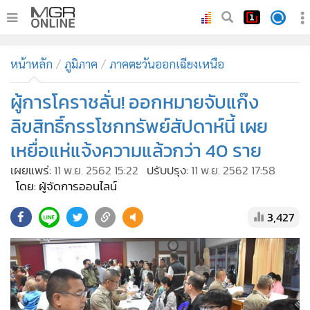
•
หน้าหลัก
หน้าหลัก
ภูมิภาค
ภาคตะวันออกเฉียงเหนือ
•
ทันเหตุการณ์
•
ผู้การโคราชลั่น! ออกหมายจับแก๊ง
ภาคใต้
•
ภูมิภาค
ลิขสิทธิ์กรรโชกทรัพย์สัปดาห์นี้ เผย
•
Online Section
เหยื่อแห่แจ้งความแล้วกว่า 40 ราย
•
บันเทิง
เผยแพร่:
11 พ.ย. 2562 15:22
ปรับปรุง:
11 พ.ย. 2562 17:58
•
ผู้จัดการรายวัน
โดย: ผู้จัดการออนไลน์
•
คอลัมนิสต์
3,427
•
ละคร
•
CbizReview
•
Cyber BIZ
•
ผู้จัดกวน