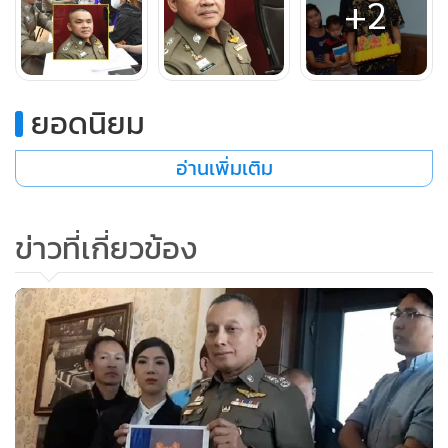
+2
ยอดนิยม
อ่านเพิ่มเติม
ล่าสุดพนักงานสอบสวนกำลังเร่งรวบรวมพยานหลักฐานทั้งหมด
และกำลังรอเอกสารยืนยันเป็นลายลักษณ์อักษรจากบริษัท
ลิขสิทธิ์ตัวการ์ตูนที่เกี่ยวข้อง โดยมั่นใจว่าภายในสัปดาห์นี้จะ
ข่าวที่เกี่ยวข้อง
สามารถรวบรวมพยานหลักฐานออกหมายเรียก หรืออาจยื่นขอ
ศาลอนุมัติหมายจับผู้ที่เกี่ยวข้องได้ ทั้งนี้ขึ้นอยู่กับพยานหลักฐาน
โดยจนถึงขณะนี้มีผู้ที่เข้าแจ้งความร้องทุกข์ต่อพนักงานสอบสวน
แล้วรวมประมาณกว่า 40 ราย
ทั้งนี้ ในส่วนของการตั้งคณะกรรมการสอบสวนตำรวจชุดเข้า
จับกุมสินค้าละเมิดลิขสิทธิ์และเรียกค่าเสียหาย ได้มอบหมายให้