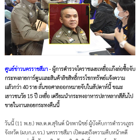
•
Good health & Well-being
•
Green Innovation & SD
•
Management & HR
•
MGR Live
•
Infographic
•
การเมือง
•
ท่องเที่ยว
•
กีฬา
ศูนย์ข่าวนครราชสีมา
- ผู้การตำรวจโคราชเผยเหยื่อแก๊งล่อซื้อจับ
•
ต่างประเทศ
กระทงลายการ์ตูนและสินค้าลิขสิทธิ์กรรโชกทรัพย์แจ้งความ
แล้วกว่า 40 ราย ลั่นขอศาลออกหมายจับในสัปดาห์นี้ ขณะ
•
Special Scoop
เยาวชนวัย 15 ปี เหยื่อ เตรียมนำกระทงอาหารปลาหลากสีสันไป
•
เศรษฐกิจ-ธุรกิจ
ขายในงานลอยกระทงคืนนี้
•
จีน
•
ชุมชน-คุณภาพชีวิต
วันนี้ (11 พ.ย.) พล.ต.ต.สุจินต์ นิจพานิชย์ ผู้บังคับการตำรวจภูธร
•
อาชญากรรม
จังหวัด (ผบก.ภ.จว.) นครราชสีมา เปิดเผยถึงความคืบหน้าคดี
•
Motoring