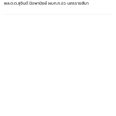
พล.ต.ต.สุจินต์ นิจพานิชย์ ผบก.ภ.จว. นครราชสีมา