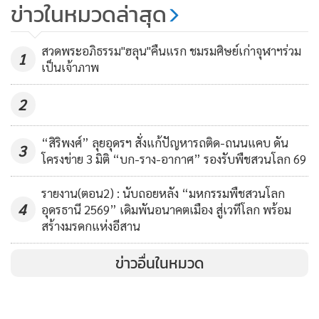
ข่าวในหมวดล่าสุด
156
สวดพระอภิธรรม"ฮลุน"คืนแรก ชมรมศิษย์เก่าจุฬาฯร่วม
ไม่รอด! เด้งฟ้าผ่า “ผกก.เมือง
1
เป็นเจ้าภาพ
โคราช” สังเวยแก๊งล่อซื้อจับกระทง
การ์ตูนลิขสิทธิ์รีดทรัพย์ฉาว
34,542
2
กระทงใหม่ฝีมือน้องเอ เยาวชนหญิงที่ตกเป็นเหยื่อ เตรียมนำไป
“สิริพงศ์” ลุยอุดรฯ สั่งแก้ปัญหารถติด-ถนนแคบ ดัน
3
ขายคืนนี้
โครงข่าย 3 มิติ “บก-ราง-อากาศ” รองรับพืชสวนโลก 69
รายงาน(ตอน2) : นับถอยหลัง “มหกรรมพืชสวนโลก
4
อุดรธานี 2569” เดิมพันอนาคตเมือง สู่เวทีโลก พร้อม
สร้างมรดกแห่งอีสาน
ข่าวอื่นในหมวด