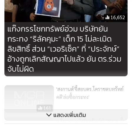
พ.ต.อ.สนธยา แต่งแดงเพชร รองผบก.ภ.จว.นครราชสีมา เป็น
ประธานคณะกรรมการสอบสวนแล้ว ทั้งนี้เพื่อความโปร่งใส และ
16,652
เป็นธรรมแก่ทุกฝ่าย
แก๊งกรรโชกทรัพย์อ่วม บริษัทยัน
กระทง “ริลัคคุมะ” เด็ก 15 ไม่ละเมิด
ขณะที่ น้องเอ (นามสมมติ) อายุ 15 ปี เยาวชนหญิงที่ตกเป็น
ลิขสิทธิ์ ส่วน “เวอริเซ็ค” ที่ “ประจักษ์”
เหยื่อถูกตัวแทนลิขสิทธิ์ล่อซื้อจับกุมกระทงลายการ์ตูนและ
กรรโชกทรัพย์ ได้เตรียมนำกระทงที่ทำขึ้นมาจากอาหารปลาและ
อ้างถูกเลิกสัญญาไปแล้ว ยัน ตร.ร่วม
ขนมปังกรวยไอศกรีมหลากหลายสีสัน นำไปขายในงานลอย
จับไม่ผิด
กระทงที่หน้าศูนย์การค้าเซ็นทรัลพลาซานครราชสีมา ในช่วงเย็น
ของวันนี้ซึ่งเป็นวันลอยกระทง คาดว่าจะได้รับความสนใจจาก
ประชาชนจำนวนมากที่เดินทางไปเที่ยวงานลอยกระทงในคืนนี้
'สงกานต์'จี้สอบตร.โคราชตบทรัพย์
คดี'ล่อซื้อกระทง'
161
แสดงเพิ่มเติม
แจ้งความแก๊งรีดทรัพย์พุ่ง38ราย ตั้ง
กก.สอบตำรวจเอี่ยวจับลิขสิทธิ์