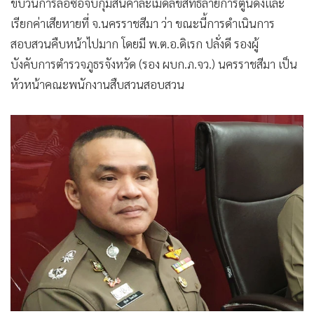
ขบวนการล่อซื้อจับกุมสินค้าละเมิดลิขสิทธิ์ลายการ์ตูนดังและ
•
เกม
เรียกค่าเสียหายที่ จ.นครราชสีมา ว่า ขณะนี้การดำเนินการ
•
วิทยาศาสตร์
สอบสวนคืบหน้าไปมาก โดยมี พ.ต.อ.ดิเรก ปลั่งดี รองผู้
•
SMEs
บังคับการตำรวจภูธรจังหวัด (รอง ผบก.ภ.จว.) นครราชสีมา เป็น
•
หุ้น
หัวหน้าคณะพนักงานสืบสวนสอบสวน
•
อินโดจีน
•
กองทุนรวม
•
Celeb Online
•
Factcheck
•
ญี่ปุ่น
•
News1
•
Gotomanager