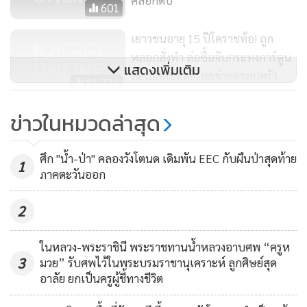
คลอกดับ
601
เยาวชนอายุ 15 ปีโคราชท้อ! ถูก
หลอกสั่งทำ ล่อซื้อจับกระทงการ์ตูน
แสดงเพิ่มเติม
ละเมิดลิขสิทธิ์-อดช่วยครอบครัว
11,321
กรมชล ฯ เดินหน้าพัฒนาโครงข่าย
ข่าวในหมวดล่าสุด
น้ำภาคตะวันออก เตรียมรับการ
ขยายตัวของทุกภาคส่วน
347
ศึก "น้ำ-ป่า" คลองวังโตนด เดิมพัน EEC กับผืนป่าสุดท้าย
1
ภาคตะวันออก
2
ในหลวง-พระราชินี พระราชทานน้ำหลวงอาบศพ “ครูห
3
มวย” รับศพไว้ในพระบรมราชานุเคราะห์ ลูกศิษย์สุด
อาลัย ยกเป็นครูผู้ชี้ทางชีวิต