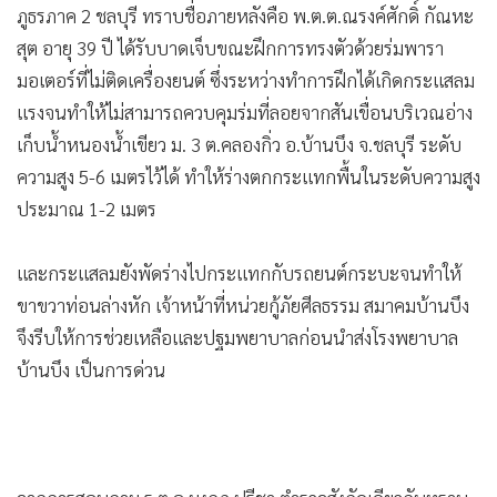
ภูธรภาค 2 ชลบุรี ทราบชื่อภายหลังคือ พ.ต.ต.ณรงค์ศักดิ์ กัณหะ
•
เกม
สุต อายุ 39 ปี ได้รับบาดเจ็บขณะฝึกการทรงตัวด้วยร่มพารา
•
วิทยาศาสตร์
มอเตอร์ที่ไม่ติดเครื่องยนต์ ซึ่งระหว่างทำการฝึกได้เกิดกระแสลม
•
SMEs
แรงจนทำให้ไม่สามารถควบคุมร่มที่ลอยจากสันเขื่อนบริเวณอ่าง
•
หุ้น
เก็บน้ำหนองน้ำเขียว ม. 3 ต.คลองกิ่ว อ.บ้านบึง จ.ชลบุรี ระดับ
•
อินโดจีน
ความสูง 5-6 เมตรไว้ได้ ทำให้ร่างตกกระแทกพื้นในระดับความสูง
•
กองทุนรวม
ประมาณ 1-2 เมตร
•
Celeb Online
•
Factcheck
และกระแสลมยังพัดร่างไปกระแทกกับรถยนต์กระบะจนทำให้
•
ญี่ปุ่น
ขาขวาท่อนล่างหัก เจ้าหน้าที่หน่วยกู้ภัยศีลธรรม สมาคมบ้านบึง
•
News1
จึงรีบให้การช่วยเหลือและปฐมพยาบาลก่อนนำส่งโรงพยาบาล
•
Gotomanager
บ้านบึง เป็นการด่วน