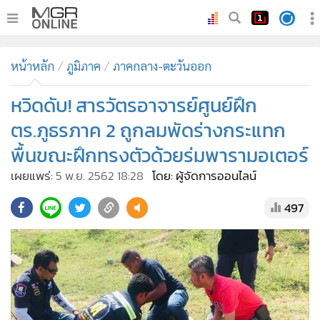
•
หน้าหลัก
หน้าหลัก
ภูมิภาค
ภาคกลาง-ตะวันออก
•
ทันเหตุการณ์
•
หวิดดับ! สารวัตรอาจารย์ศูนย์ฝึก
ภาคใต้
•
ภูมิภาค
ตร.ภูธรภาค 2 ถูกลมพัดร่างกระแทก
•
Online Section
พื้นขณะฝึกทรงตัวด้วยร่มพารามอเตอร์
•
บันเทิง
เผยแพร่:
5 พ.ย. 2562 18:28
โดย: ผู้จัดการออนไลน์
•
ผู้จัดการรายวัน
497
•
คอลัมนิสต์
•
ละคร
•
CbizReview
•
Cyber BIZ
•
ผู้จัดกวน