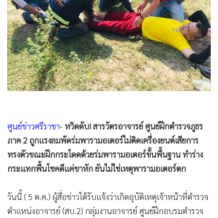
•
Good health & Well-being
•
Green Innovation & SD
•
Management & HR
•
MGR Live
•
Infographic
•
การเมือง
•
ท่องเที่ยว
•
กีฬา
•
ต่างประเทศ
ศูนย์ข่าวศรีราชา-
หวิดดับ! สารวัตรอาจารย์ ศูนย์ฝึกตำรวจภูธร
•
Special Scoop
ภาค 2 ถูกแรงลมพัดร่มพารามอเตอร์ไม่ติดเครื่องยนต์เสียการ
•
เศรษฐกิจ-ธุรกิจ
ทรงตัวขณะฝึกกระโดดด้วยร่มพารามอเตอร์ขั้นพื้นฐาน ทำร่าง
•
จีน
กระแทกพื้นโชคดีแค่ขาหัก ยันไม่ใช่เหตุพารามอเตอร์ตก
•
ชุมชน-คุณภาพชีวิต
•
อาชญากรรม
วันนี้ ( 5 ต.ค.) ผู้สื่อข่าวได้รับแจ้งว่าเกิดอุบัติเหตุเจ้าหน้าที่ตำรวจ
ตำแหน่งอาจารย์ (สบ.2) กลุ่มงานอาจารย์ ศูนย์ฝึกอบรมตำรวจ
•
Motoring