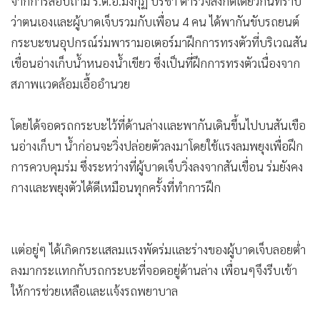
จากการสอบถาม ร.ต.อ.มงกุฏ ปรีชา ตำรวจสังกัดเดียวกันทราบ
ว่าตนเองและผู้บาดเจ็บรวมกับเพื่อน 4 คน ได้พากันขับรถยนต์
กระบะขนอุปกรณ์ร่มพารามอเตอร์มาฝึกการทรงตัวที่บริเวณสัน
เขื่อนอ่างเก็บน้ำหนองน้ำเขียว ซึ่งเป็นที่ฝึกการทรงตัวเนื่องจาก
สภาพแวดล้อมเอื้ออำนวย
โดยได้จอดรถกระบะไว้ที่ด้านล่างและพากันเดินขึ้นไปบนสันเขือ
นอ่างเก็บฯ น้ำก่อนจะวิ่งปล่อยตัวลงมาโดยใช้แรงลมพยุงเพื่อฝึก
การควบคุมร่ม ซึ่งระหว่างที่ผู้บาดเจ็บวิ่งลงจากสันเขื่อน ร่มยังคง
กางและพยุงตัวได้ดีเหมือนทุกครั้งที่ทำการฝึก
แต่อยู่ๆ ได้เกิดกระแสลมแรงพัดร่มและร่างของผู้บาดเจ็บลอยต่ำ
ลงมากระแทกกับรถกระบะที่จอดอยู่ด้านล่าง เพื่อนๆจึงรีบเข้า
ให้การช่วยเหลือและแจ้งรถพยาบาล