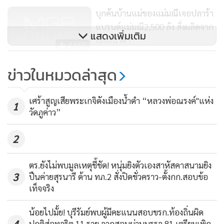
บุกค้นบ้านแม่ของแม่มณีเจอปลาร้า
แบรนด์แม่มณี2,500 ลัง สั่งผลิตจาก
แสดงเพิ่มเติม
เมืองน้ำดำ
4,655
"หมอระวี" ขึ้นศาลพรุ่งนี้ "เสรีพิศุทธ์"
ข่าวในหมวดล่าสุด
ฟ้องหมิ่น ฉะบิดเบือนไร้สาระ ไปแก้
ปากท้องดีกว่า
1,531
เศร้าสูญเสียพระเกจิดังเมืองน้ำดำ “หลวงพ่อณรงค์"แห่ง
1
วัดภูค่าว”
การทำบุญทอดกฐินครั้งนี้ พลตำรวจเอก พัชรวาท วงษ์สุวรรณ
2
เป็นประธานร่วมกับผู้มีจิตศรัทธาทำบุญตั้งองค์กฐินมาต่อเนื่อง
เป็นปีที่ 5 ตั้งแต่ปี 2554 โดยได้ปัจจัยรวมกว่า 15,613,900 บาท
ตร.ยังไม่พบมูลเหตุชี้ชัด! หนุ่มยิงตัวเองสาหัสคาสนามยิง
เพื่อนำปัจจัยร่วมสมทบทุนสร้างพระอุโบสถแบบ 2 ชั้น เน้นการ
3
ปืนค่ายสุรนารี ด้าน ทภ.2 สั่งปิดชั่วคราว-ตั้งกก.สอบข้อ
เท็จจริง
ออกแบบที่สวยงาม สามารถใช้เป็นสถานที่ประกอบศาสนกิจ
ปฏิบัติธรรม ตั้งเป้าใช้งบประมาณก่อสร้างรวมกว่า 30 ล้านบาท
น้อยไปมั้ย! บุรีรัมย์พบผู้มีคะแนนสอบขรก.ท้องถิ่นผิด
ขณะนี้ได้ดำเนินการไปแล้วประมาณ 90 เปอร์เซ็นต์ คาดแล้ว
4
ปกติส่อทุจริต 11 ราย จากสอบผ่านบรรจุ 81 เตรียมเพิก