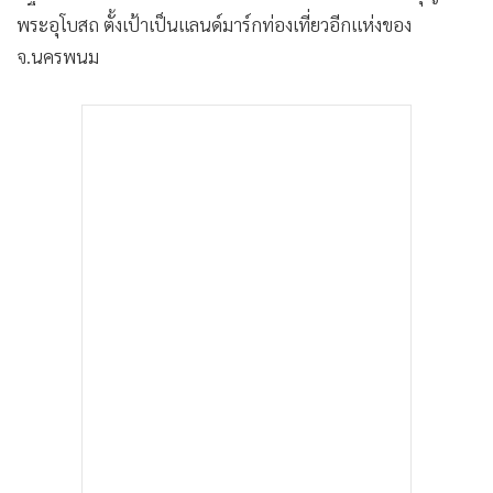
•
เกม
พระอุโบสถ ตั้งเป้าเป็นแลนด์มาร์กท่องเที่ยวอีกแห่งของ
•
วิทยาศาสตร์
จ.นครพนม
•
SMEs
•
หุ้น
•
อินโดจีน
•
กองทุนรวม
•
Celeb Online
•
Factcheck
•
ญี่ปุ่น
•
News1
•
Gotomanager