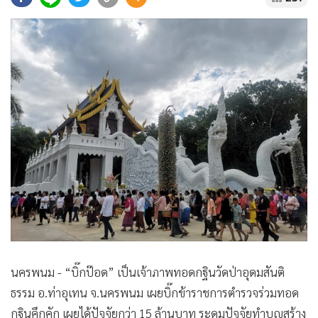
•
Good health & Well-being
•
Green Innovation & SD
•
Management & HR
•
MGR Live
•
Infographic
•
การเมือง
•
ท่องเที่ยว
•
กีฬา
•
ต่างประเทศ
•
Special Scoop
•
เศรษฐกิจ-ธุรกิจ
•
จีน
•
ชุมชน-คุณภาพชีวิต
นครพนม - “บิ๊กป๊อด” เป็นเจ้าภาพทอดกฐินวัดป่าอุดมสันติ
•
อาชญากรรม
ธรรม อ.ท่าอุเทน จ.นครพนม เผยบิ๊กข้าราชการตำรวจร่วมทอด
•
Motoring
กฐินคึกคัก เผยได้ปัจจัยกว่า 15 ล้านบาท ระดมปัจจัยทำบุญสร้าง