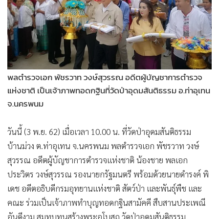
พลตำรวจเอก พัชรวาท วงษ์สุวรรณ อดีตผู้บัญชาการตำรวจ
แห่งชาติ เป็นเจ้าภาพทอดกฐินที่วัดป่าอุดมสันติธรรม อ.ท่าอุเทน
จ.นครพนม
วันนี้ (3 พ.ย. 62) เมื่อเวลา 10.00 น. ที่วัดป่าอุดมสันติธรรม
บ้านม่วง ต.ท่าอุเทน จ.นครพนม พลตำรวจเอก พัชรวาท วงษ์
สุวรรณ อดีตผู้บัญชาการตำรวจแห่งชาติ น้องชาย พลเอก
ประวิตร วงษ์สุวรรณ รองนายกรัฐมนตรี พร้อมด้วยนายดำรงค์ พิ
เดช อดีตอธิบดีกรมอุทยานแห่งชาติ สัตว์ป่า และพันธุ์พืช และ
คณะ ร่วมเป็นเจ้าภาพทำบุญทอดกฐินสามัคคี สืบสานประเพณี
อันดีงาม สมทบทุนสร้างพระอุโบสถ วัดป่าอุดมสันติธรรม