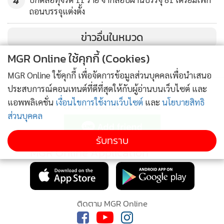
เสร็จปี 2562 นี้
ถอนบรรจุแต่งตั้ง
ข่าวอื่นในหมวด
หลังแล้วเสร็จจะเป็นสถานที่สำคัญ แลนด์มาร์กแห่งใหม่ของ
จ.นครพนม ส่งเสริมสนับสนุนการท่องเที่ยวเชิงธรรมะ รวมถึงใช้
MGR Online ใช้คุกกี้ (Cookies)
เป็นสถานที่ปฏิบัติธรรมอีกแห่งของ จ.นครพนม และในปีนี้มี
MGR Online ใช้คุกกี้ เพื่อจัดการข้อมูลส่วนบุคคลเพื่อนำเสนอ
ประชาชน นักท่องเที่ยว ผู้มีจิตศรัทธามาร่วมทำบุญจำนวนมาก
ประสบการณ์คอนเทนต์ที่ดีที่สุดให้กับผู้อ่านบนเว็บไซต์ และ
ได้ปัจจัยทำบุญมากกว่า 15 ล้านบาท ส่วนปีที่ผ่านมาได้ปัจจัย
แอพพลิเคชั่น
เงื่อนไขการใช้งานเว็บไซต์
และ
นโยบายสิทธิ
ติดตามข่าวสารผ่านทาง LINE
มากกว่า 13 ล้านบาท
ส่วนบุคคล
รับทราบ
MGR Online Application
ติดตาม MGR Online