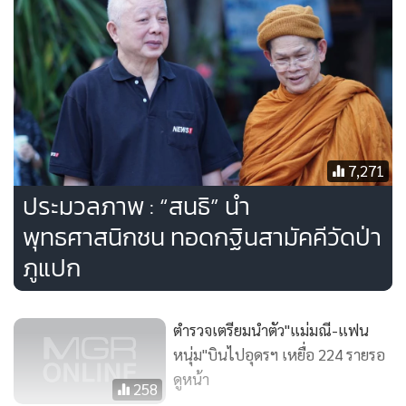
7,271
ประมวลภาพ : “สนธิ” นำ
พุทธศาสนิกชน ทอดกฐินสามัคคีวัดป่า
ภูแปก
ตำรวจเตรียมนำตัว"แม่มณี-แฟน
หนุ่ม"บินไปอุดรฯ เหยื่อ 224 รายรอ
ดูหน้า
258