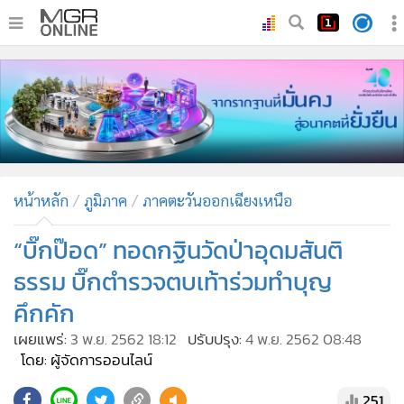
•
หน้าหลัก
•
ทันเหตุการณ์
•
ภาคใต้
•
ภูมิภาค
•
Online Section
หน้าหลัก
ภูมิภาค
ภาคตะวันออกเฉียงเหนือ
•
บันเทิง
•
ผู้จัดการรายวัน
“บิ๊กป๊อด” ทอดกฐินวัดป่าอุดมสันติ
•
คอลัมนิสต์
ธรรม บิ๊กตำรวจตบเท้าร่วมทำบุญ
•
ละคร
คึกคัก
•
CbizReview
เผยแพร่:
3 พ.ย. 2562 18:12
ปรับปรุง:
4 พ.ย. 2562 08:48
•
Cyber BIZ
โดย: ผู้จัดการออนไลน์
•
ผู้จัดกวน
251