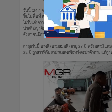
วันนี้ (24 ก.ค.) ผู้สื่อข่าวรายงานว่า หลังจากชมรมช่วย
ขึ้นในพื้นที่ สภ.เมืองลำปาง ผู้เสียหายถูกรุมโทรม 4 ค
ไม่รับแจ้งความเป็นคดี จนผู้หญิงที่ถูกรุมโทรมกินยาฆ่า
นำคลิปญาติผู้เสียหายร้องไห้ขอความเป็นธรรม เผยแพร่ถึงค
ด้วย” จนมีการวิพากษ์วิจารณ์กันอย่างกว้างขวาง
ล่าสุดวันนี้ นางดี (นามสมมติ) อายุ 37 ปี พร้อมสามี แ
22 ปี ลูกสาวที่กินยาฆ่าแมลงเพื่อหวังจะฆ่าตัวตาย แต่ถ