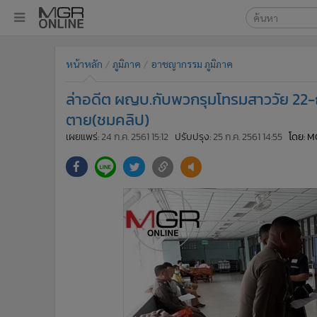
เลือกเครื่องมือท
•
หน้าหลัก
หน้าหลัก
ภูมิภาค
อาชญากรรม ภูมิภาค
ค้นหา
•
ทันเหตุการณ์
Google
•
ภาคใต้
ล่าอดีต ผญบ.กับพวกรุมโทรมสาววัย 22-ถ
•
ภูมิภาค
MGR Onl
ตาย(ชมคลิป)
•
Online Section
เผยแพร่:
24 ก.ค. 2561 15:12
ปรับปรุง:
25 ก.ค. 2561 14:55
โดย: M
ค้นหาขั
•
บันเทิง
•
ผู้จัดการรายวัน
•
คอลัมนิสต์
•
ละคร
•
CbizReview
•
Cyber BIZ
•
ผู้จัดกวน
•
Good health & Well-being
•
Green Innovation & SD