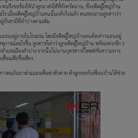
ตนจึงขอร้องให้นำลูกมาส่งให้ที่จังหวัดน่าน..ซึ่งอดีตผู้ใหญ่บ้าน
อะไร เมื่ออดีตผู้ใหญ่บ้านคนนั้นกลับไปแล้ว ตนสอบถามลูกสาวว่า
ปอยู่กับสามีที่ลำปางตามเดิม
อนอยู่ภายในโรงแรม โดยมีอดีตผู้ใหญ่บ้านคนดังกล่าวนอนอยู่
ตุการณ์อะไรขึ้น ลูกสาวก็เล่าว่าถูกอดีตผู้ใหญ่บ้าน พร้อมพวกอีก 3
ตอำเภอเมืองลำปาง จากนั้นไม่นานบุตรสาวก็โพสต์ข้อความทาง
ื่อมเสียชื่อเสียง
กสาวตนกินยาฆ่าแมลงเพื่อฆ่าตัวตาย ตัวลูกเขยกับเพื่อนบ้านได้ช่วย