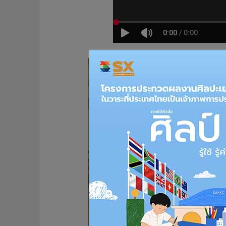
•
อินโดจีน
•
กองทุนรวม
•
Celeb Online
•
Factcheck
•
ญี่ปุ่น
•
News1
•
Gotomanager