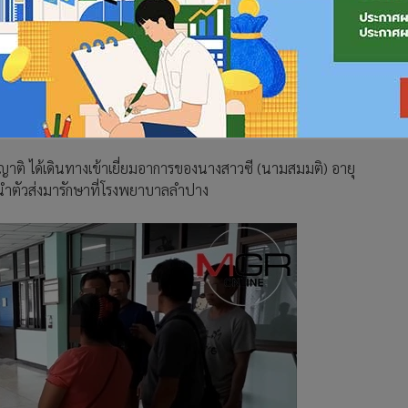
เหลือเหยื่ออาชญากรรมได้โพสต์ข้อความว่า “มีคดีรุมโทรมหญิงเกิด
น และถูกถ่ายคลิป ไปแจ้งความที่ สภ.เมืองลำปาง พนักงานสอบสวน
ตัวตาย ขณะนี้นอนรักษาตัวอยู่ รพ.โอกาสรอด20% พรุ่งนี้ชมรมฯ จะ
วามระยำอัปรีย์ของคดีนี้ให้สังคมรับรู้ ฝากท่าน ผบ.ตร.ให้ช่วย
ละญาติ ได้เดินทางเข้าเยี่ยมอาการของนางสาวซี (นามสมมติ) อายุ
ูกนำตัวส่งมารักษาที่โรงพยาบาลลำปาง