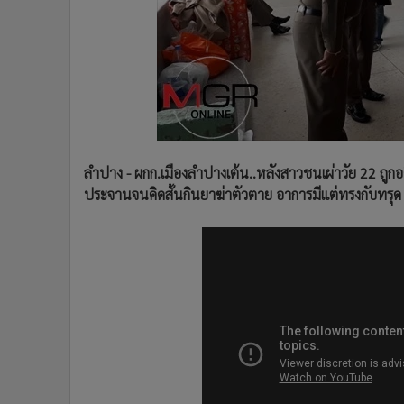
•
Management & HR
•
MGR Live
•
Infographic
•
การเมือง
•
ท่องเที่ยว
•
กีฬา
•
ต่างประเทศ
ลำปาง - ผกก.เมืองลำปางเต้น..หลังสาวชนเผ่าวัย 22 ถู
•
Special Scoop
ประจานจนคิดสั้นกินยาฆ่าตัวตาย อาการมีแต่ทรงกับทรุด เ
•
เศรษฐกิจ-ธุรกิจ
•
จีน
•
ชุมชน-คุณภาพชีวิต
•
อาชญากรรม
•
Motoring
•
เกม
•
วิทยาศาสตร์
•
SMEs
•
หุ้น