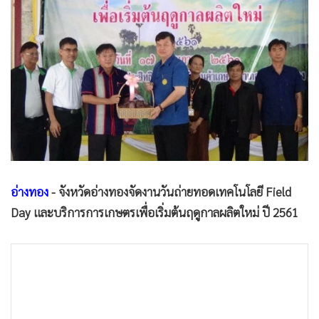
•
Good health & Well-being
•
Green Innovation & SD
•
Management & HR
•
MGR Live
•
Infographic
•
การเมือง
•
ท่องเที่ยว
•
กีฬา
•
ต่างประเทศ
อ่างทอง
- จังหวัดอ่างทองจัดงานวันถ่ายทอดเทคโนโลยี Field
•
Special Scoop
Day และบริการการเกษตรเพื่อเริ่มต้นฤดูกาลผลิตใหม่ ปี 2561
•
เศรษฐกิจ-ธุรกิจ
•
จีน
•
ชุมชน-คุณภาพชีวิต
วันนี้ (17 พ.ค.) ที่ศูนย์เรียนรู้การเพิ่มประสิทธิภาพการผลิตสินค้า
•
อาชญากรรม
เกษตร ตำบลบ้านแห อำเภอเมืองอ่างทอง จังหวัดอ่างทอง พันจ่า
•
Motoring
เอก ประเสริฐ มาลัย รองเลขาธิการสำนักงานการปฏิรูปที่ดินเพื่อ