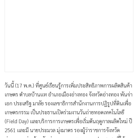
•
เกม
เกษตรกรรม เป็นประธานเปิดร่วมงานวันถ่ายทอดเทคโนโลยี
•
วิทยาศาสตร์
(Field Day) และบริการการเกษตรเพื่อเริ่มต้นฤดูกาลผลิตใหม่ ปี
•
SMEs
2561 และมี นายประมวล มุ่งมาตร รองผู้ว่าราชการจังหวัด
•
หุ้น
อ่างทอง กล่าวต้อนรับท่ามกลางเกษตรกรและประชาชนที่ให้
ความสนใจในการเรียนรู้ในงานนี้กว่า 250 คน
•
อินโดจีน
•
กองทุนรวม
•
Celeb Online
นายสมพิศ พูลสวัสดิ์ เกษตรจังหวัดอ่างทอง ได้กล่าวรายงาน
•
Factcheck
วัตถุประสงค์การจัดงานว่าการจัดงานวันถ่ายทอดเทคโนโลยี
•
ญี่ปุ่น
(Field Day) และบริการการเกษตรเพื่อเริ่มต้นฤดูกาลผลิตใหม่ ปี
•
News1
2561 เพื่อเปิดโอกาสให้เกษตรกรได้รับทราบเทคโนโลยีการผลิต
•
Gotomanager
ใหม่ๆ ช่องทางการตลาด แหล่งข้อมูล การเลือกใช้เทคโนโลยีที่
เหมาะสมกับสภาพพื้นที่ของตนเอง ตลอดจนได้แลกเปลี่ยนเรียน
รู้กับเกษตรกรด้วยกันเอง