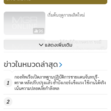
เริ่มต้นฤดูกาลผลิตใหม่
96
นายกฯ ให้กำลังใจเกษตรกร ขอมี
แสดงเพิ่มเติม
พลังกายใจ ยันมุ่งพัฒนาคุณภาพชีวิต
160
ข่าวในหมวดล่าสุด
ทูตไนจีเรียเยี่ยมคารวะนายกฯ หนุน
ยกระดับสัมพันธ์สองฝ่าย
กองทัพเรือเปิดภาพฐานปฏิบัติการชายแดนจันทบุรี-
1
ตราด หลังปรับปรุงแล้ว ย้ำบังเกอร์แข็งแรง ใช้งานได้จริง
520
เน้นความปลอดภัยกำลังพล
2