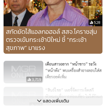
528
สกัดยัดไส้แอลกอฮอล์ สสจ.โคราชสุ่ม
ตรวจเข้มกระเช้าปีใหม่ ชี้ “กระเช้า
สุขภาพ” มาแรง
เตือนสาวอยาก “หน้าขาว” ระวัง
“หน้าพัง” พบเครื่องสำอางลอบใส่ส
เตียรอยด์เพิ่ม
3,719
“สินธ์ไชย” เผยจี้จัดการเจ็ตสกี
หัวหมอเพื่อการท่องเที่ยว ไม่ได้รังแก
แสดงเพิ่มเติม
ใคร
317