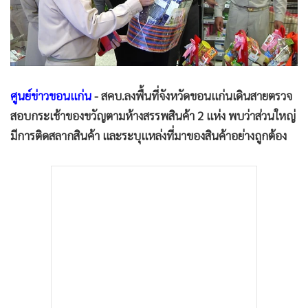
•
Good health & Well-being
•
Green Innovation & SD
•
Management & HR
•
MGR Live
•
Infographic
ศูนย์ข่าวขอนแก่น
- สคบ.ลงพื้นที่จังหวัดขอนแก่นเดินสายตรวจ
•
การเมือง
สอบกระเช้าของขวัญตามห้างสรรพสินค้า 2 แห่ง พบว่าส่วนใหญ่
•
ท่องเที่ยว
มีการติดสลากสินค้า และระบุแหล่งที่มาของสินค้าอย่างถูกต้อง
•
กีฬา
•
ต่างประเทศ
•
Special Scoop
•
เศรษฐกิจ-ธุรกิจ
•
จีน
•
ชุมชน-คุณภาพชีวิต
•
อาชญากรรม
•
Motoring