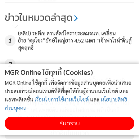
สคบ.ลงพื้นที่ตราด จี้ทำงานเชิงรุก
ข่าวในหมวดล่าสุด
38
(คลิป) ระทึก! สวนสัตว์โคราชระดมจนท. เคลื่อน
1
ย้าย“ตะโขง”ยักษ์ใหญ่ยาว 4.52 เมตร "เจ้าฟาโรห์"ดิ้นสู้
สุดฤทธิ์
2
MGR Online ใช้คุกกี้ (Cookies)
นายกเล็กอุบลฯ ติดตามสถานการณ์น้ำมูล สั่งยกระดับ
MGR Online ใช้คุกกี้ เพื่อจัดการข้อมูลส่วนบุคคลเพื่อนำเสนอ
3
เฝ้าระวังตลอด 24 ชั่วโมง
ประสบการณ์คอนเทนต์ที่ดีที่สุดให้กับผู้อ่านบนเว็บไซต์ และ
แอพพลิเคชั่น
เงื่อนไขการใช้งานเว็บไซต์
และ
นโยบายสิทธิ
ฎีกายืนคุก 2 ปี ไม่รอลงอาญา! คนขับบัส มข. ชน “น้อง
ส่วนบุคคล
4
อาย” นศ.แพทย์ดับ แม่ขออโหสิกรรม หวังเป็นคดี
ตัวอย่าง ปลุกสังคมตระหนักความประมาท
รับทราบ
ข่าวอื่นในหมวด