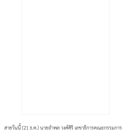
•
เกม
•
วิทยาศาสตร์
•
SMEs
•
หุ้น
•
อินโดจีน
•
กองทุนรวม
•
Celeb Online
•
Factcheck
•
ญี่ปุ่น
•
News1
•
Gotomanager
สายวันนี้ (21 ธ.ค.) นายอำพล วงศ์ศิริ เลขาธิการคณะกรรมการ