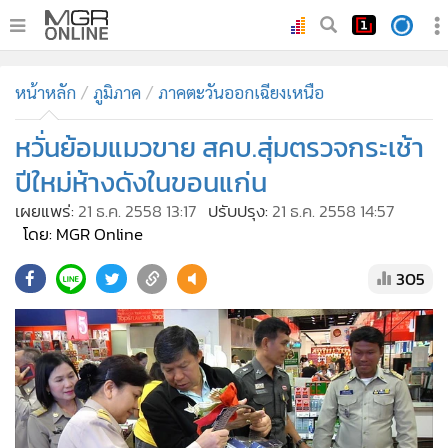
•
หน้าหลัก
หน้าหลัก
ภูมิภาค
ภาคตะวันออกเฉียงเหนือ
•
ทันเหตุการณ์
•
หวั่นย้อมแมวขาย สคบ.สุ่มตรวจกระเช้า
ภาคใต้
•
ภูมิภาค
ปีใหม่ห้างดังในขอนแก่น
•
Online Section
เผยแพร่:
21 ธ.ค. 2558 13:17
ปรับปรุง:
21 ธ.ค. 2558 14:57
•
บันเทิง
โดย: MGR Online
•
ผู้จัดการรายวัน
305
•
คอลัมนิสต์
•
ละคร
•
CbizReview
•
Cyber BIZ
•
ผู้จัดกวน