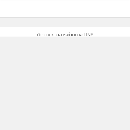
ติดตามข่าวสารผ่านทาง LINE
MGR Online Application
ติดตาม MGR Online