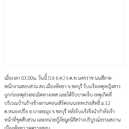
•
เกม
•
วิทยาศาสตร์
•
SMEs
•
หุ้น
•
อินโดจีน
•
กองทุนรวม
•
Celeb Online
•
Factcheck
•
ญี่ปุ่น
เมื่อเวลา 03.00น. วันนี้ (16 ธ.ค.) ร.ต.ท.นครราช นนสีลาด
•
News1
พนักงานสอบสวน สภ.เมืองพัทยา จ.ชลบุรี รับแจ้งเหตุหญิงสาว
•
Gotomanager
ถูกก่อเหตุล่วงละเมิดทางเพศ และได้รับบาดเจ็บ เหตุเกิดที่
บริเวณบ้านร้างข้างลานคอนเสิร์ตถนนเทพประสิทธิ์ ม.12
ต.หนองปรือ อ.บางละมุง จ.ชลบุรี หลังรับแจ้งจึงนำกำลังเจ้า
หน้าที่ชุดสืบสวน และหน่วยกู้ภัยมูลนิธิสว่างบริบูรณ์ธรรมสถาน
เมืองพัทยา รุดตรวจสอบ