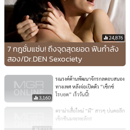
24,876
7 กฎซั่มแซ่บ! ถึงจุดสุดยอด ฟินกำลัง
สอง/Dr.DEN Sexociety
รณรงค์ต้านพัฒนาจักรกลตอบสนอง
ทางเพศ หลังจ่อเปิดตัว “เซ็กซ์
โรบอต” เร็ววันนี้!
3,160
ดราม่าเสื้อใหม่ “ผี” สาวๆ บ่นคอลึก
เซ็กซีนมจะทะลัก!!
8,116