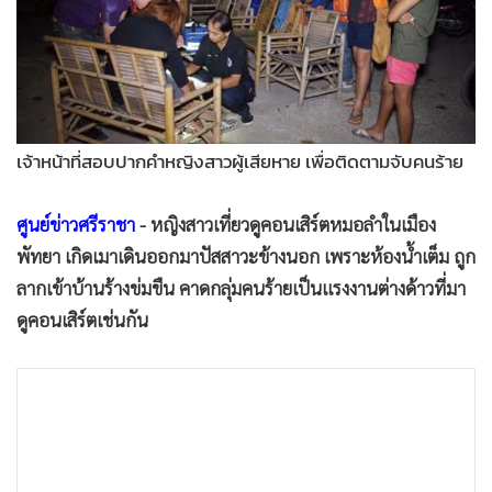
•
Good health & Well-being
•
Green Innovation & SD
•
Management & HR
•
MGR Live
•
Infographic
เจ้าหน้าที่สอบปากคำหญิงสาวผู้เสียหาย เพื่อติดตามจับคนร้าย
•
การเมือง
•
ท่องเที่ยว
ศูนย์ข่าวศรีราชา
- หญิงสาวเที่ยวดูคอนเสิร์ตหมอลำในเมือง
•
กีฬา
พัทยา เกิดเมาเดินออกมาปัสสาวะข้างนอก เพราะห้องน้ำเต็ม ถูก
•
ต่างประเทศ
ลากเข้าบ้านร้างข่มขืน คาดกลุ่มคนร้ายเป็นแรงงานต่างด้าวที่มา
•
Special Scoop
ดูคอนเสิร์ตเช่นกัน
•
เศรษฐกิจ-ธุรกิจ
•
จีน
•
ชุมชน-คุณภาพชีวิต
•
อาชญากรรม
•
Motoring