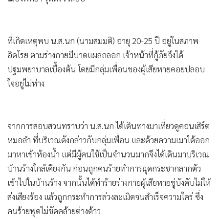
ที่เกิดเหตุพบ น.ส.นก (นามสมมติ) อายุ 20-25 ปี อยู่ในสภาพ
อิดโรย ตามร่างกายมีบาดแผลถลอก เจ้าหน้าที่กู้ภัยจึงได้
ปฐมพยาบาลเบื้องต้น โดยมีกลุ่มเพื่อนของผู้เสียหายคอยปลอบ
ใจอยู่ไม่ห่าง
จากการสอบสวนทราบว่า น.ส.นก ได้เดินทางมาเที่ยวดูคอนเสิร์ต
หมอลำ ที่บริเวณดังกล่าวกับกลุ่มเพื่อน และด้วยความเมาได้ออก
มาหาเข้าห้องน้ำ แต่มีผู้คนใช้เป็นจำนวนมากจึงได้เดินมาบริเวณ
บ้านร้างใกล้เคียงกัน ก่อนถูกคนร้ายทำการฉุดกระชากลากตัว
เข้าไปในบ้านร้าง จากนั้นได้ทำร้ายร่างกายผู้เสียหายขู่บังคับไม่ให้
ส่งเสียงร้อง แล้วถูกกระทำการล่วงละเมิดจนสำเร็จความใคร่ ซึ่ง
คนร้ายพูดไม่ชัดคล้ายต่างด้าว