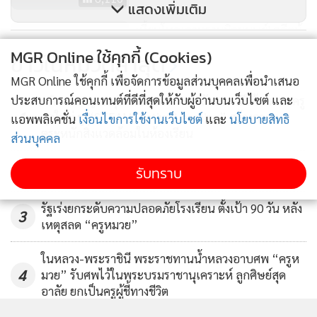
แสดงเพิ่มเติม
เหี้ยมโหดเลวทรามผิดมนุษย์! อดีตผู้
พากษาชี้ไม่ควรลดโทษ 4 โจ๋
MGR Online ใช้คุกกี้ (Cookies)
ข่าวในหมวดล่าสุด
18,479
MGR Online ใช้คุกกี้ เพื่อจัดการข้อมูลส่วนบุคคลเพื่อนำเสนอ
ประสบการณ์คอนเทนต์ที่ดีที่สุดให้กับผู้อ่านบนเว็บไซต์ และ
มหิดล กาญจนบุรี จับมือมหาวิทยาลัยเกาหลีใต้ พัฒนาครู
1
ยุคใหม่ ชู “STEAM–Active Learning” สร้างความ
แอพพลิเคชั่น
เงื่อนไขการใช้งานเว็บไซต์
และ
นโยบายสิทธิ
ตระหนักสิ่งแวดล้อมในห้องเรียน
ส่วนบุคคล
2
รับทราบ
รัฐเร่งยกระดับความปลอดภัยโรงเรียน ตั้งเป้า 90 วัน หลัง
3
เหตุสลด “ครูหมวย”
ในหลวง-พระราชินี พระราชทานน้ำหลวงอาบศพ “ครูห
4
มวย” รับศพไว้ในพระบรมราชานุเคราะห์ ลูกศิษย์สุด
อาลัย ยกเป็นครูผู้ชี้ทางชีวิต