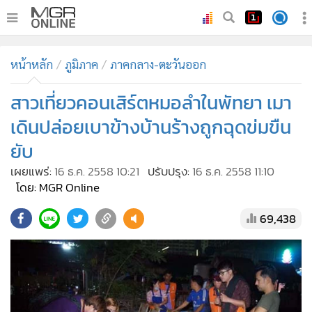
•
หน้าหลัก
หน้าหลัก
ภูมิภาค
ภาคกลาง-ตะวันออก
•
ทันเหตุการณ์
•
สาวเที่ยวคอนเสิร์ตหมอลำในพัทยา เมา
ภาคใต้
•
ภูมิภาค
เดินปล่อยเบาข้างบ้านร้างถูกฉุดข่มขืน
•
Online Section
ยับ
•
บันเทิง
เผยแพร่:
16 ธ.ค. 2558 10:21
ปรับปรุง:
16 ธ.ค. 2558 11:10
•
ผู้จัดการรายวัน
โดย: MGR Online
•
คอลัมนิสต์
69,438
•
ละคร
•
CbizReview
•
Cyber BIZ
•
ผู้จัดกวน