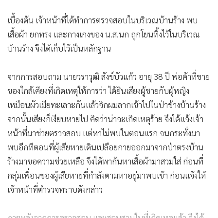
เบื้องต้น เจ้าหน้าที่ได้ทำการตรวจสอบในบริเวณบ้านร้าง พบ
เสื้อผ้า ยกทรง และกางเกงของ น.ส.นก ถูกโยนทิ้งไว้ในบริเวณ
บ้านร้าง จึงได้เก็บไว้เป็นหลักฐาน
จากการสอบถาม นายวราวุฒิ สังข์บัวแก้ว อายุ 38 ปี พ่อค้าที่ขาย
ของใกล้เคียงที่เกิดเหตุให้การว่า ได้ยินเสียงผู้ชายกับผู้หญิง
เหมือนผัวเมียทะเลาะกันแล้วจิกผมลากเข้าไปในป่าข้างบ้านร้าง
จากนั้นเสียงก็เงียบหายไป คิดว่าน่าจะเกิดเหตุร้าย จึงได้แจ้งเจ้า
หน้าที่มาช่วยตรวจสอบ แต่หาไม่พบในตอนแรก จนกระทั่งมา
พบอีกทีตอนที่ผู้เสียหายเดินเปลือยกายออกมาจากป่าตรงบ้าน
ร้างมาขอความช่วยเหลือ จึงได้พากันหาเสื้อผ้ามาสวมใส่ ก่อนที่
กลุ่มเพื่อนของผู้เสียหายที่กำลังตามหาอยู่มาพบเข้า ก่อนแจ้งให้
เจ้าหน้าที่ตำรวจทราบดังกล่าว
ภายหลังจากการตรวจสอบ และสอบสวนในที่เกิดเหตุแล้ว จึงได้