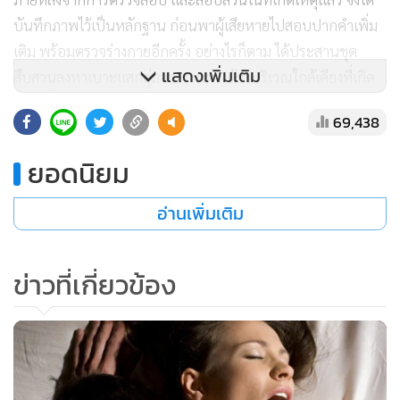
บันทึกภาพไว้เป็นหลักฐาน ก่อนพาผู้เสียหายไปสอบปากคำเพิ่ม
เติม พร้อมตรวจร่างกายอีกครั้ง อย่างไรก็ตาม ได้ประสานชุด
แสดงเพิ่มเติม
สืบสวนลงหาเบาะแสกลุ่มแรงงานต่างด้าวบริเวณใกล้เคียงที่เกิด
เหตุ เพื่อติดตามตัวคนร้ายมาดำเนินคดีต่อไป
69,438
ยอดนิยม
อ่านเพิ่มเติม
ข่าวที่เกี่ยวข้อง