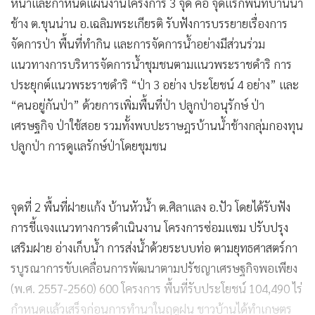
หน้าและกำหนดแผนงานโครงการ 3 จุด คือ จุดแรกพื้นที่บ้านน้ำ
ช้าง ต.ขุนน่าน อ.เฉลิมพระเกียรติ รับฟังการบรรยายเรื่องการ
จัดการป่า พื้นที่ทำกิน และการจัดการน้ำอย่างมีส่วนร่วม
แนวทางการบริหารจัดการน้ำชุมชนตามแนวพระราชดำริ การ
ประยุกต์แนวพระราชดำริ “ป่า 3 อย่าง ประโยชน์ 4 อย่าง” และ
“คนอยู่กันป่า” ด้วยการเพิ่มพื้นที่ป่า ปลูกป่าอนุรักษ์ ป่า
เศรษฐกิจ ป่าใช้สอย รวมทั้งพบปะราษฎรบ้านน้ำช้างกลุ่มกองทุน
ปลูกป่า การดูแลรักษ์ป่าโดยชุมชน
จุดที่ 2 พื้นที่ฝายแก้ง บ้านหัวน้ำ ต.ศิลาแลง อ.ปัว โดยได้รับฟัง
การชี้แจงแนวทางการดำเนินงาน โครงการซ่อมแซม ปรับปรุง
เสริมฝาย อ่างเก็บน้ำ การส่งน้ำด้วยระบบท่อ ตามยุทธศาสตร์กา
รบูรณาการขับเคลื่อนการพัฒนาตามปรัชญาเศรษฐกิจพอเพียง
(พ.ศ. 2557-2560) 600 โครงการ พื้นที่รับประโยชน์ 104,490 ไร่
กำหนดแล้วเสร็จก่อนการทำนาในฤดูฝน ชาวบ้านได้ทำเกษตร