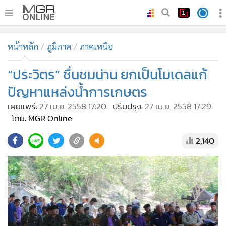
•
หน้าหลัก
หน้าหลัก
ภูมิภาค
ภาคเหนือ
•
ทันเหตุการณ์
•
“ประวิตร” ชื่นชมน่าน ยกเป็นโมเดลแก้
ภาคใต้
•
ภูมิภาค
ปัญหาแหล่งน้ำการเกษตร
•
Online Section
เผยแพร่:
27 เม.ย. 2558 17:20
ปรับปรุง:
27 เม.ย. 2558 17:29
•
บันเทิง
โดย: MGR Online
•
ผู้จัดการรายวัน
2,140
•
คอลัมนิสต์
•
ละคร
•
CbizReview
•
Cyber BIZ
•
ผู้จัดกวน