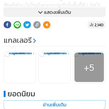
พืชหลังทำนา ในปัจจุบันสามารถปลูกข้าวในพื้นที่ได้ 1,784 ไร่
แสดงเพิ่มเติม
จุดที่ 3 แปลงเกษตรกรที่ได้รับประโยชน์จากฝายน้ำริม บ้านพ่อ
2,140
ต.แสนทอง อ.ท่าวังผา ซึ่งได้รับฟังการบรรยายการปรับปรุงฝาย
การดูแลรักษาป่าของต้นน้ำริม การบริหารจัดการกลุ่มผู้ใช้น้ำ
แกลเลอรี
และประโยชน์ที่ได้รับจากการซ่อมแซมฝายบ้านพ่อ ครอบคลุม
14 หมู่บ้าน พื้นที่ 4,000 ไร่ ปลูกพืชหลังทำนาเสร็จ ได้แก่ ใบ
ยาสูบ ผักกาดเขียวปลี มะข้อม่วง มันอลู และข้าวโพด
+5
พล.อ.ประวิตรกล่าวหลังลงพื้นที่ว่า ได้สั่งการให้ส่วนราชการที่
เกี่ยวข้อง โดยเฉพาะหน่วยงานในสังกัดกระทรวงเกษตรและ
สหกรณ์เร่งรับช่วงสานต่อการส่งเสริมพืชที่เหมาะสมในพื้นที่ที่มี
ยอดนิยม
การปรับปรุงแหล่งน้ำแล้วเพื่อสร้างรายได้ให้เกษตรกรอย่างยั่งยืน
อ่านเพิ่มเติม
พร้อมนำจังหวัดน่านเป็นต้นแบบในการแก้ปัญหาเรื่องแหล่งน้ำ