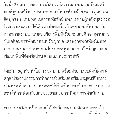
วันนี้ (27 เม.ย.) พล.อ.ประวิตร วงษ์สุวรรณ รองนายกรัฐมนตรี
และรัฐมนตรีว่าการกระทรวงกลาโหม พร้อมด้วย พล.อ.อุดมเดช
สีตบุตร ผบ.ทบ. พล.ท.สาธิต พิธรัตน์ มทภ.3 ท่านผู้หญิงบุตรี วีระ
ไวทยะ และคณะ ได้เดินทางโดยเครื่องบินของกองทัพบกมายัง
ท่าอากาศยานน่านนคร เพื่อลงพื้นที่เยี่ยมชมและศึกษาดูงานการ
ขับเคลื่อนการพัฒนาตามปรัชญาของเศรษฐกิจพอเพียงในภาค
การเกษตรและชนบท ของโครงการบูรณาการแก้ไขปัญหาและ
พัฒนาพื้นที่จังหวัดน่าน ตามแนวพระราชดำริ
โดยมีนายอุกริช พึ่งโสภา ผวจ.น่าน พร้อมด้วย ม.ร.ว.ดิศนัดดา ดิ
ศกุล ประธานกรรมการกิจการส่งเสริมและพัฒนามูลนิธิปิดทอง
หลังพระ สืบสานแนวพระราชดำริ พร้อมด้วยส่วนราชการทุกภาค
ส่วน ให้การต้อนรับและบรรยายสรุปภารกิจผลการดำเนินงาน
พล.อ.ประวิตร พร้อมคณะได้เข้าศึกษาดูงาน ติดตามความคืบ