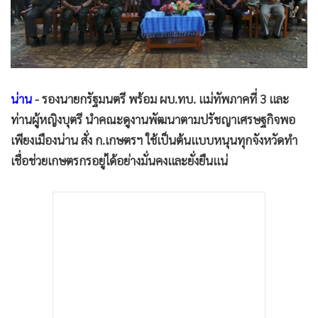
•
Good health & Well-being
•
Green Innovation & SD
•
Management & HR
•
MGR Live
•
Infographic
น่าน
- รองนายกรัฐมนตรี พร้อม ผบ.ทบ. แม่ทัพภาคที่ 3 และ
•
การเมือง
ท่านผู้หญิงบุตรี นำคณะดูงานพัฒนาตามปรัชญาเศรษฐกิจพอ
•
ท่องเที่ยว
เพียงเมืองน่าน สั่ง ก.เกษตรฯ ใช้เป็นต้นแบบหนุนทุกจังหวัดทำ
•
กีฬา
เชื่อช่วยเกษตรกรอยู่ได้อย่างมั่นคงและยั่งยืนแน่
•
ต่างประเทศ
•
Special Scoop
•
เศรษฐกิจ-ธุรกิจ
•
จีน
•
ชุมชน-คุณภาพชีวิต
•
อาชญากรรม
•
Motoring