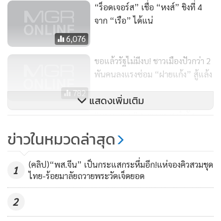
“ร็อดเจอร์ส” เชื่อ “หงส์” ชิงที่ 4
จาก “เรือ” ได้แน่
6,076
ขอแล้วรัฐไม่มีงบ! ชาวเมืองปัวกว่า 2
พันคนลงแรงซ่อม “ฝายแก้ง” สู้แล้ง
782
แสดงเพิ่มเติม
“หมอเกษม” ยกพระราชดำรัส
“ในหลวง” แนะ ร.ร.สร้างคนดี
ข่าวในหมวดล่าสุด
1,006
(คลิป)“พส.จีน” เป็นกระแสกระหึ่มอีก!แห่จองคิวสวมชุด
1
ไทย-ร้อยมาลัยถวายพระวัดเจ็ดยอด
2