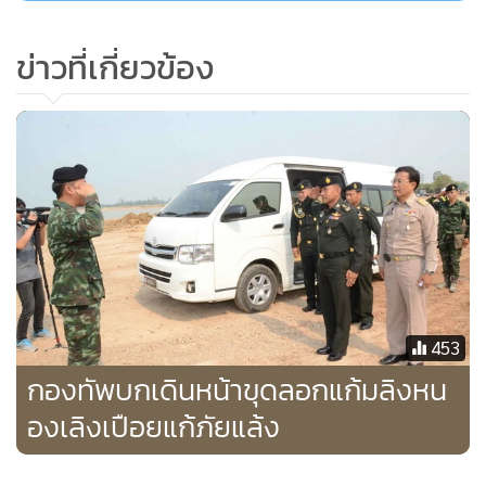
ด้านการเกษตร ซึ่งหากทุกจังหวัดสามารถทำได้ตามแบบจังหวัด
น่านเชื่อว่าจะทำให้เกษตรกรมีอาชีพที่มั่นคงและรายได้ที่ยั่งยืน
ข่าวที่เกี่ยวข้อง
แน่นอน
ทั้งนี้ จังหวัดน่านได้มีการพัฒนาต่อยอดหมู่บ้าน อำเภอตามแผน
งานโครงการ 1 อำเภอ 1 ลุ่มน้ำ 1 ธนาคาร ตามวาระจังหวัดน่าน
“สร้างเมืองน่านน่าอยู่ คู่ป่าต้นน้ำ” ปัจจุบันเกิดหมู่บ้านเป้าหมาย
ที่เข้าร่วมโครงการ 532 หมู่บ้าน ซึ่งหลังการศึกษาดูงานแล้วมีผู้นำ
ชุมชนในหลายพื้นที่แจ้งความประสงค์เข้าร่วมโครงการ และเสนอ
ความต้องการเพิ่มเติมในการสร้างฝายต้นน้ำ 651 ฝาย
453
กองทัพบกเดินหน้าขุดลอกแก้มลิงหน
องเลิงเปือยแก้ภัยแล้ง