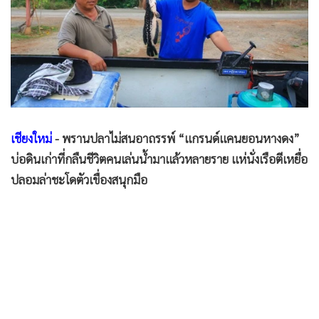
•
Good health & Well-being
•
Green Innovation & SD
•
Management & HR
•
MGR Live
•
Infographic
•
การเมือง
•
ท่องเที่ยว
เชียงใหม่
- พรานปลาไม่สนอาถรรพ์ “แกรนด์แคนยอนหางดง”
•
กีฬา
บ่อดินเก่าที่กลืนชีวิตคนเล่นน้ำมาแล้วหลายราย แห่นั่งเรือตีเหยื่อ
•
ต่างประเทศ
ปลอมล่าชะโดตัวเขื่องสนุกมือ
•
Special Scoop
•
เศรษฐกิจ-ธุรกิจ
•
จีน
•
ชุมชน-คุณภาพชีวิต
•
อาชญากรรม
•
Motoring