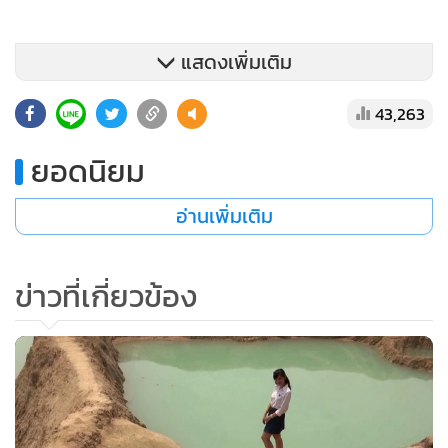
แสดงเพิ่มเติม
43,263
ยอดนิยม
อ่านเพิ่มเติม
นายณัฐพล ตานะเป็ง อายุ 33 ปี อยู่บ้านเลขที่ 30/1 บ้านแพะ
ขวาง หมู่ 3 ต.น้ำแพร่ อ.หางดง จ.เชียงใหม่ เจ้าของร้านขาย
ข่าวที่เกี่ยวข้อง
ของชำ หนึ่งในพรานล่าปลาในท้องถิ่น เปิดเผยว่า เดิมบ่อดินเก่า
ที่เรียกกันว่า “แกรนด์แคนยอนหางดง” แห่งนี้จะมีปลานิล ปลา
ช่อนตัวเล็กๆ และปลาชนิดอื่นที่คนนำมาปล่อยไว้ ตนก็เคยนำ
ลูกปลาชะโดมาปล่อยไว้ ตอนนี้ปลาในบ่อมีจำนวนมากขึ้น จึง
ชวนกันออกมาตกปลาชะโดกัน