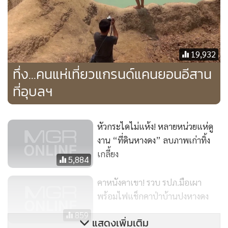
“ผมเองมาตกบ่อยเหมือนกัน แต่หากมีคนมาเล่นน้ำก็จะไม่มาตก
เพราะปลาจะตื่นไม่กินเบ็ด โดยธรรมชาติปลาชะโดจะกินปลา
19,932
ขนาดเล็กของสด ไม่กินของเน่า ไปหาเหยื่อปลอมมาตี โดยความ
ทึ่ง...คนแห่เที่ยวแกรนด์แคนยอนอีสาน
สนุกของการตกปลาชะโดคือ ตอนปลาฮุบเหยื่อ และแอ็กชันเย่อ
ที่อุบลฯ
สู้ เพราะชะโดกินรุนแรงมาก”
นายณัฐพล บอกว่า ชะโดใหญ่สุดที่เคยตกได้หนักถึง 7 กิโลกรัม
หัวกระไดไม่แห้ง! หลายหน่วยแห่ดู
ส่วนขนาด 3 กิโลกรัมขึ้นไป น่าจะมีถึง 100 ตัว ส่วนปลานิล และ
งาน “ที่ดินหางดง” ลบภาพเก่าทิ้ง
ปลาอื่นลดจำนวนลง เพราะเป็นเหยื่อของปลาชะโด ตอนนี้ที่แคน
เกลี้ยง
5,884
ยอนปลาชะโดถือว่าเป็นเจ้าพ่อของบ่อนี้ สำหรับเมนูที่ทำจาก
ปลาชะโด ทำได้ทั้งแกง และต้ม แต่ต้องทำดีๆ หน่อยเพราะเนื้อ
คาหนังคาเขา! รวบ รปภ.มือเผา
ปลาชะโดจะคาวมาก แต่เมนูสุดฮิต คือ ปลาจุ่ม
พร้อมไฟแช็กคาป่าบ้านปงหางดง
859
แสดงเพิ่มเติม
สำหรับแกรนด์แคนยอนหางดง ตามที่ชาวบ้านเรียกกันนั้น เดิม