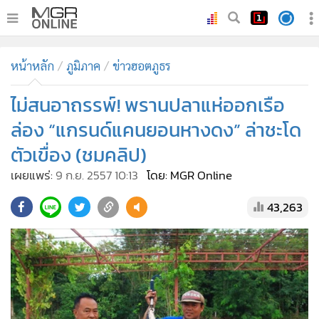
•
หน้าหลัก
หน้าหลัก
ภูมิภาค
ข่าวฮอตภูธร
•
ทันเหตุการณ์
•
ไม่สนอาถรรพ์! พรานปลาแห่ออกเรือ
ภาคใต้
•
ภูมิภาค
ล่อง “แกรนด์แคนยอนหางดง” ล่าชะโด
•
Online Section
ตัวเขื่อง (ชมคลิป)
•
บันเทิง
เผยแพร่:
9 ก.ย. 2557 10:13
โดย: MGR Online
•
ผู้จัดการรายวัน
43,263
•
คอลัมนิสต์
•
ละคร
•
CbizReview
•
Cyber BIZ
•
ผู้จัดกวน