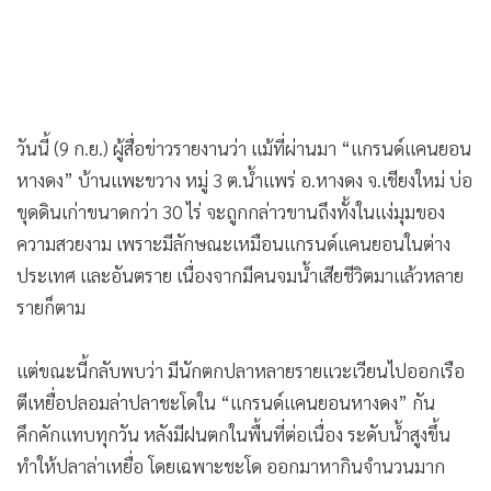
•
เกม
•
วิทยาศาสตร์
•
SMEs
•
หุ้น
วันนี้ (9 ก.ย.) ผู้สื่อข่าวรายงานว่า แม้ที่ผ่านมา “แกรนด์แคนยอน
•
อินโดจีน
หางดง” บ้านแพะขวาง หมู่ 3 ต.น้ำแพร่ อ.หางดง จ.เชียงใหม่ บ่อ
•
กองทุนรวม
ขุดดินเก่าขนาดกว่า 30 ไร่ จะถูกกล่าวขานถึงทั้งในแง่มุมของ
•
Celeb Online
ความสวยงาม เพราะมีลักษณะเหมือนแกรนด์แคนยอนในต่าง
•
Factcheck
ประเทศ และอันตราย เนื่องจากมีคนจมน้ำเสียชีวิตมาแล้วหลาย
•
ญี่ปุ่น
รายก็ตาม
•
News1
•
Gotomanager
แต่ขณะนี้กลับพบว่า มีนักตกปลาหลายรายแวะเวียนไปออกเรือ
ตีเหยื่อปลอมล่าปลาชะโดใน “แกรนด์แคนยอนหางดง” กัน
คึกคักแทบทุกวัน หลังมีฝนตกในพื้นที่ต่อเนื่อง ระดับน้ำสูงขึ้น
ทำให้ปลาล่าเหยื่อ โดยเฉพาะชะโด ออกมาหากินจำนวนมาก