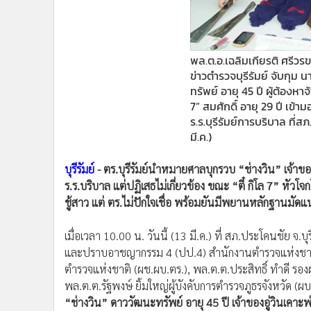
•
Management & HR
•
MGR Live
•
Infographic
พล.ต.อ.เฉลิมเกียรติ ศรีว
•
การเมือง
ข่าวตำรวจบุรีรัมย์ จับกุม น
•
ท่องเที่ยว
ทรัพย์ อายุ 45 ปี ผู้ต้องหาจ
•
กีฬา
7” สมศักดิ์ อายุ 29 ปี เข้
•
ต่างประเทศ
ร.ร.บุรีรัมย์การบริบาล ที่สภ.
•
Special Scoop
มี.ค.)
•
เศรษฐกิจ-ธุรกิจ
บุรีรัมย์
- ตร.บุรีรัมย์นำหมายศาลบุกรวบ “ช่างวิน” เจ้าของอ
•
จีน
ร.ร.บริบาล แต่ปฏิเสธไม่เกี่ยวข้อง ขณะ “ตี๋ กิโล 7” หัวโจก
•
ชุมชน-คุณภาพชีวิต
ชู้สาว แต่ ตร.ไม่ปักใจเชื่อ พร้อมยันมีพยานหลักฐานมัดแ
•
อาชญากรรม
•
Motoring
เมื่อเวลา 10.00 น. วันนี้ (13 มี.ค.) ที่ สภ.ประโคนชัย จ.บ
•
เกม
และปราบอาชญากรรม 4 (ปป.4) สำนักงานตำรวจแห่งชาติ (ส
•
วิทยาศาสตร์
ตำรวจแห่งชาติ (ผช.ผบ.ตร.), พล.ต.ต.ประสิทธิ์ ทำดี รอ
•
SMEs
พล.ต.ต.รัฐพงษ์ ยิ้มใหญ่ผู้บังคับการตำรวจภูธรจังหวัด (ผบก
“ช่างวิน” ดาววัฒนะทรัพย์ อายุ 45 ปี เจ้าของอู่วินเคาะพ่น
•
หุ้น