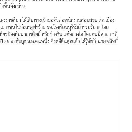
ิดขึ้นดังกล่าว
 จ.นครราชสีมา ได้เดินทางเข้ามอตัวต่อพนักงานสอบสวน สภ.เมือง
่น เยาวชนไปก่อเหตุทำร้าย ผอ.โรงเรียนบุรีรัมย์การบริบาล โดย
เกี่ยวข้องกับนายพสิทธิ์ หรือช่างวิน แต่อย่างใด โดยตนมีฉายา “ตี๋
 2555 กับลูก ส.ส.คนหนึ่ง ซึ่งคดีสิ้นสุดแล้ว ได้รู้จักกับนายพสิทธิ์