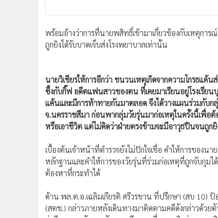
พร้อมอ้างว่าการที่นายพสิทธิ์เข้ามาเกี่ยวข้องกับเหตุกา
ถูกยิงได้รับบาดเจ็บส่งโรงพยาบาลเท่านั้น
นายวิเชียรให้การอีกว่า ชนวนเหตุเกิดจากความโกรธแค้นส่ว
ซึ้งกับกิ๊ฟ อดีตแฟนสาวของตน ที่เคยมาเรียนอยู่โรงเรียนบุ
แค้นและมีการท้าทายกันมาตลอด จึงได้วางแผนร่วมกับกลุ่
จ.นครราชสีมา ก่อนพากลุ่มวัยรุ่นมาก่อเหตุในครั้งนี้เพื่อ
หรือเอาชีวิต แต่ไม่คิดว่าฝ่ายตรงข้ามจะมีอาวุธปืนจนถูกย
เบื้องต้นเจ้าหน้าที่ตำรวจยังไม่ปักใจเชื่อ คำให้การของนาย
หลักฐานและคำให้การของวัยรุ่นที่ร่วมก่อเหตุที่ถูกจับกุมได้
ต้องหาที่กระทำได้
ด้าน พล.ต.อ.เฉลิมเกียรติ ศรีวรขาน ที่ปรึกษา (สบ 10
(สตช.) กล่าวภายหลังเดินทางมาติดตามคดีดังกล่าวด้วยตัวเอ