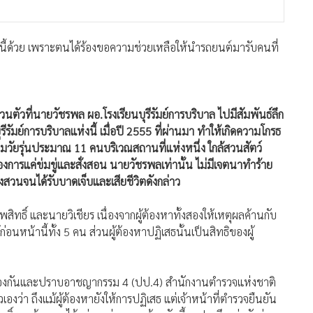
รณ์นี้ด้วย เพราะตนได้ร้องขอความช่วยเหลือให้นำรถยนต์มารับคนที่
นตัวที่นายวัชรพล ผอ.โรงเรียนบุรีรัมย์การบริบาล ไปมีสัมพันธ์ลึก
รีรัมย์การบริบาลแห่งนี้ เมื่อปี 2555 ที่ผ่านมา ทำให้เกิดความโกรธ
มวัยรุ่นประมาณ 11 คนบริเวณสถานที่แห่งหนึ่ง ใกล้สวนสัตว์
ต้องการแค่ข่มขู่และสั่งสอน นายวัชรพลเท่านั้น ไม่มีเจตนาทำร้าย
ิงสวนจนได้รับบาดเจ็บและเสียชีวิตดังกล่าว
พสิทธิ์ และนายวิเชียร เนื่องจากผู้ต้องหาทั้งสองให้เหตุผลค้านกับ
ก่อนหน้านี้ทั้ง 5 คน ส่วนผู้ต้องหาปฏิเสธนั้นเป็นสิทธิของผู้
) ป้องกันและปราบอาชญากรรม 4 (ปป.4) สำนักงานตำรวจแห่งชาติ
งว่า ถึงแม้ผู้ต้องหายังให้การปฏิเสธ แต่เจ้าหน้าที่ตำรวจยืนยัน