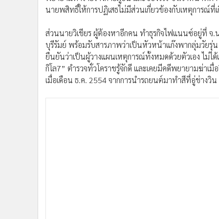
นายพสิทธิ์ให้การปฏิเสธไม่มีส่วนเกี่ยวข้องกับเหตุการณ์ที่เก
ส่วนนายวิเชียร ผู้ต้องหาอีกคน ทำธุรกิจไฟแนนซ์อยู่ที่
บุรีรัมย์ พร้อมรับสารภาพว่าเป็นหัวหน้าแก๊งพากลุ่มวัยรุ
ยืนยันว่าเป็นผู้วางแผนเหตุการณ์ทั้งหมดด้วยตัวเอง ไม่ได้
กิโล7” ตำรวจทั่วโคราชรู้จักดี และเคยมีคดีพยายามฆ่าเมื่อปี
เมื่อเดือน ธ.ค. 2554 จากการนำรถยนต์มาทำสีที่อู่ช่างวิน