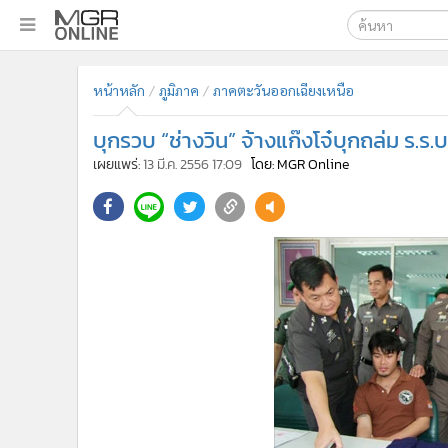
เลือกเครื่องมือท
•
หน้าหลัก
หน้าหลัก
ภูมิภาค
ภาคตะวันออกเฉียงเหนือ
ค้นหา
•
ทันเหตุการณ์
Google
•
ภาคใต้
บุกรวบ “ช่างวิน” จ้างแก๊งโจ๋บุกถล่ม ร.ร
•
ภูมิภาค
MGR Onl
เผยแพร่:
13 มี.ค. 2556 17:09
โดย: MGR Online
•
Online Section
ค้นหาขั
•
บันเทิง
•
ผู้จัดการรายวัน
•
คอลัมนิสต์
•
ละคร
•
CbizReview
•
Cyber BIZ
•
ผู้จัดกวน
•
Good health & Well-being
•
Green Innovation & SD