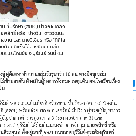
รขาน ที่ปรึกษา (สบ10) นำคณะแถลง
ายพสิทธิ์ หรือ “ช่างวิน” ดาววัฒนะ
้างวาน และ นายวิเชียร หรือ “ตี๋กิโล
ามอบตัว คดีแก๊งโจ๋ควงมีดบุกถล่ม
สภ.ประโคนชัย จ.บุรีรัมย์ วันนี้ (13
ู่ ผู้ต้องหาจ้างวานกลุ่มวัยรุ่นกว่า 10 คน ควงมีดบุกถล่ม
โร่เข้ามอบตัว อ้างเป็นผู้บงการทั้งหมด เหตุแค้น ผอ.โรงเรียนเรื่อง
น่น
ุรีรัมย์ พล.ต.อ.เฉลิมเกียรติ ศรีวรขาน ที่ปรึกษา (สบ 10) ป้องกัน
ตช.) พร้อมด้วย พล.ต.ท.เอกรัตน์ มีปรีชา ผู้ช่วยผู้บัญชาการ
งผู้บัญชาการตำรวจภูธร ภาค 3 (รอง ผบช.ภ.ภาค 3) และ
.ภ.จว.) บุรีรัมย์ ได้ร่วมกันแถลงข่าวการจับกุม
นายพสิทธิ์ หรือ
สีรถยนต์ ตั้งอยู่เลขที่ 99/1 ถนนสายบุรีรัมย์-กระสัง-สุรินทร์