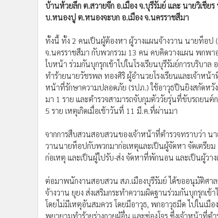
บ้านห้วยลึก ต.สวายจีก อ.เมือง จ.บุรีรัมย์ และ นายวิเชียร ห
•
อินโดจีน
บ.หนองปู ต.หนองจะบก อ.เมือง จ.นครราชสีมา
•
กองทุนรวม
•
Celeb Online
ทั้งนี้ ทั้ง 2 คนเป็นผู้ต้องหา ผู้วางแผนจ้างวาน นายท
•
Factcheck
จ.นครราชสีมา กับพวกรวม 13 คน คบคิดวางแผน พกพาอา
•
ญี่ปุ่น
ใบหน้า ร่วมกันบุกรุกเข้าไปในโรงเรียนบุรีรัมย์การบริบาล อ
•
News1
ทำร้ายนายวัชรพล ทองศิริ ผู้อำนวยโรงเรียนและเจ้าหน้าท
•
Gotomanager
หน้าที่รักษาความปลอดภัย (รปภ.) ใช้อาวุธปืนยิงสกัดหวังข
มา 1 ราย และตำรวจสามารถจับกุมตัววัยรุ่นที่ขับรถยนต์กร
5 ราย เหตุเกิดเมื่อเช้าวันที่ 11 มี.ค.ที่ผ่านมา
จากการสืบสวนสอบสวนของเจ้าหน้าที่ตำรวจทราบว่า นายพสิ
วานนายท็อปกับพวกมาก่อเหตุและเป็นผู้จัดหา จัดเตรียม
ก่อเหตุ และเป็นผู้ไปรับ-ส่ง จัดหาที่พักนอน และเป็นผู้ว
ต่อมาพนักงานสอบสวน สภ.เมืองบุรีรัมย์ ได้ขออนุมัติศาลจั
จ้างวาน ยุยง ส่งเสริมกระทำความผิดฐานร่วมกันบุกรุกเ
โดยไม่มีเหตุอันสมควร โดยมีอาวุธ, พกอาวุธมีด ไปในเมือ
พยายามทำร้ายร่างกายผู้อื่น และซ่องโจร ซึ่งเจ้าหน้าที่ตำ