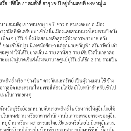
รือ “ตี๋กิโล 7” สมศักดิ์ อายุ 29 ปี อยู่บ้านเลขที่ 539 หมู่ 4
็อป (นามสมมติ) เยาวชนอายุ 16 ปี ชาว ต.หนองจะบก อ.เมือง
วุธมีดที่จัดเตรียมมาเข้าไปในเมืองและสวมหมวกไหมพรมปิดบัง
.เมือง จ.บุรีรัมย์ ซึ่งเปิดสอนหลักสูตรผู้ช่วยการพยาบาล หวัง
ี่ ขณะกำลังปฐมนิเทศนักศึกษา แต่ถูกนายขวัญฟ้า ศรีนารัตน์ เจ้า
่มขู่ ทำให้ได้รับบาดเจ็บ 4 ราย สาหัส 3 ราย เสียชีวิตในเวลาต่อ
ะบะนำผู้บาดเจ็บส่งโรงพยาบาลศูนย์บุรีรัมย์ได้อีก 2 ราย รวมเป็น
ทธิ์ หรือ “ช่างวิน” ดาววัฒนะทรัพย์ เป็นผู้วางแผน ใช้ จ้าง
 อาวุธมีด และหมวกไหมพรมให้สวมใส่ปิดบังใบหน้าสำหรับเข้าไป
างแผนในการก่อเหตุ
งหวัดบุรีรัมย์ออกหมายจับนายพสิทธิ์ ในข้อหาก่อให้ผู้อื่นโดยใช้
ข้าไปในเคหสถาน หรืออาคารสำนักงานในความครอบครองของผู้อื่น
ง หมู่บ้าน หรือทางสาธารณะโดยเปิดเผยหรือโดยไม่มีเหตุอันควร,
รวจเข้าจับกุมได้ภายในบ้านพัก เขตเทศบาลเมืองบุรีรัมย์ เบื้องต้น