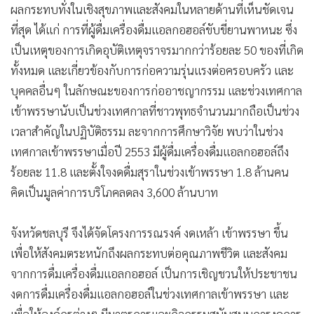
ผลกระทบทั่งในเชิงสุขภาพและสังคมในหลายด้านที่เห็นชัดเจน
•
เกม
ที่สุด ได้แก่ การที่ผู้ดื่มเครื่องดื่มแอลกอฮอล์ขับขี่ยานพาหนะ ซึ่ง
•
วิทยาศาสตร์
เป็นเหตุของการเกิดอุบัติเหตุจราจรมากกว่าร้อยละ 50 ของที่เกิด
•
SMEs
ทั้งหมด และเกี่ยวข้องกับการก่อความรุ่นแรงต่อครอบครัว และ
•
หุ้น
บุคคลอื่นๆ ในลักษณะของการก่ออาชญากรรม และช่วงเทศกาล
•
อินโดจีน
เข้าพรรษานับเป็นช่วงเทศกาลที่ชาวพุทธจำนวนมากถือเป็นช่วง
•
กองทุนรวม
เวลาสำคัญในปฏิบัติธรรม ละจากการศึกษาวิจัย พบว่าในช่วง
•
Celeb Online
เทศกาลเข้าพรรษาเมื่อปี 2553 มีผู้ดื่มเครื่องดื่มแอลกอฮอล์ถึง
•
Factcheck
ร้อยละ 11.8 และตั้งใจงดดื่มสุราในช่วงเข้าพรรษา 1.8 ล้านคน
•
ญี่ปุ่น
คิดเป็นมูลค่าการบริโภคลดลง 3,600 ล้านบาท
•
News1
•
Gotomanager
จังหวัดชลบุรี จึงได้จัดโครงการรณรงค์ งดเหล้า เข้าพรรษา ขึ้น
เพื่อให้สังคมตระหนักถึงผลกระทบต่อคุณภาพชีวิต และสังคม
จากการดื่มเครื่องดื่มแอลกอฮอล์ เป็นการเชิญชวนให้ประชาชน
งดการดื่มเครื่องดื่มแอลกอฮอล์ในช่วงเทศกาลเข้าพรรษา และ