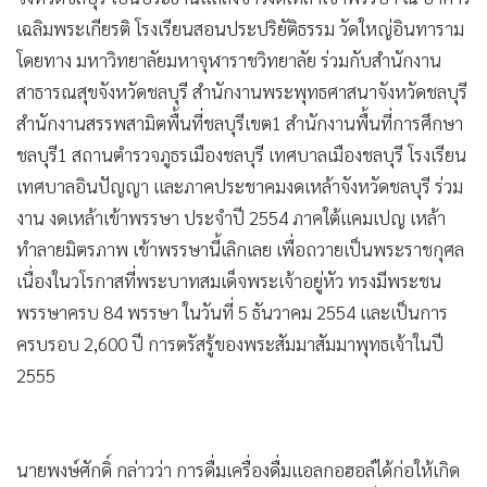
•
Good health & Well-being
เฉลิมพระเกียรติ โรงเรียนสอนประปริยัติธรรม วัดใหญ่อินทาราม
•
Green Innovation & SD
โดยทาง มหาวิทยาลัยมหาจุฬาราชวิทยาลัย ร่วมกับสำนักงาน
•
Management & HR
สาธารณสุขจังหวัดชลบุรี สำนักงานพระพุทธศาสนาจังหวัดชลบุรี
•
MGR Live
สำนักงานสรรพสามิตพื้นที่ชลบุรีเขต1 สำนักงานพื้นที่การศึกษา
•
Infographic
ชลบุรี1 สถานตำรวจภูธรเมืองชลบุรี เทศบาลเมืองชลบุรี โรงเรียน
•
การเมือง
เทศบาลอินปัญญา และภาคประชาคมงดเหล้าจังหวัดชลบุรี ร่วม
•
ท่องเที่ยว
งาน งดเหล้าเข้าพรรษา ประจำปี 2554 ภาคใต้แคมเปญ เหล้า
•
กีฬา
ทำลายมิตรภาพ เข้าพรรษานี้เลิกเลย เพื่อถวายเป็นพระราชกุศล
•
ต่างประเทศ
เนื่องในวโรกาสที่พระบาทสมเด็จพระเจ้าอยู่หัว ทรงมีพระชน
•
Special Scoop
พรรษาครบ 84 พรรษา ในวันที่ 5 ธันวาคม 2554 และเป็นการ
•
เศรษฐกิจ-ธุรกิจ
ครบรอบ 2,600 ปี การตรัสรู้ของพระสัมมาสัมมาพุทธเจ้าในปี
•
จีน
2555
•
ชุมชน-คุณภาพชีวิต
•
อาชญากรรม
นายพงษ์ศักดิ์ กล่าวว่า การดื่มเครื่องดื่มแอลกอฮอล์ได้ก่อให้เกิด
•
Motoring