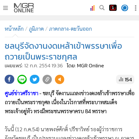
•
หน้าหลัก
หน้าหลัก
ภูมิภาค
ภาคกลาง-ตะวันออก
•
ทันเหตุการณ์
•
ชลบุรีจัดงานงดเหล้าเข้าพรรษาเพื่อ
ภาคใต้
•
ภูมิภาค
ถวายเป็นพระราชกุศล
•
Online Section
เผยแพร่:
12 ก.ค. 2554 19:36
โดย: MGR Online
•
บันเทิง
154
•
ผู้จัดการรายวัน
•
คอลัมนิสต์
ศูนย์ข่าวศรีราชา
- ชลบุรี จัดงานแถลงข่าวงดเหล้าเข้าพรรษาเพื่อ
•
ละคร
ถวายเป็นพระราชกุศล เนื่องในวโรกาสที่พระบาทสมเด็จ
•
CbizReview
พระเจ้าอยู่หัว ทรงมีพระชนพรรษาครบ 84 พรรษา
•
Cyber BIZ
วันนี้ (12 ก.ค.54) นายพงษ์ศักดิ์ ปรีชาวิทย์ รองผู้ว่าราชการ
•
ผู้จัดกวน
จังหวัดชลบุรี เป็นประธานแถลงข่าวงดเหล้าเข้าพรรษา ณ อาคาร