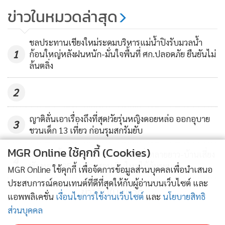
ชาวบ้านเริ่มแห่ขอดูช้างน้ำปริศนา -
ข่าวในหมวดล่าสุด
เจ้าของตั้งบนหิ้งพระอ้างทำให้ฐานะ
ดีขึ้น
665
ชลประทานเชียงใหม่ระดมบริหารแม่น้ำปิงรับมวลน้ำ
1
ก้อนใหญ่หลังฝนหนัก-มั่นใจพื้นที่ ศก.ปลอดภัย ยืนยันไม่
ล้นตลิ่ง
2
ญาติลั่นเอาเรื่องถึงที่สุด!วัยรุ่นหญิงดอยหล่อ ออกอุบาย
3
ชวนเด็ก 13 เที่ยว ก่อนรุมสกรัมยับ
MGR Online ใช้คุกกี้ (Cookies)
ฝนหนักน้ำแม่สะเรียง ทะลัก!ซัดตลิ่งทลายยาว-บ้านเสี่ยง
4
พัง ทล.1095 แม่ฮ่องสอน ดินไหลไม้ล้มระนาว
MGR Online ใช้คุกกี้ เพื่อจัดการข้อมูลส่วนบุคคลเพื่อนำเสนอ
ประสบการณ์คอนเทนต์ที่ดีที่สุดให้กับผู้อ่านบนเว็บไซต์ และ
ข่าวอื่นในหมวด
แอพพลิเคชั่น
เงื่อนไขการใช้งานเว็บไซต์
และ
นโยบายสิทธิ
ส่วนบุคคล