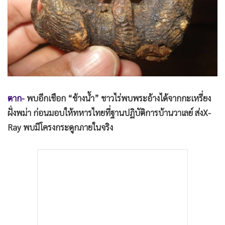
•
Good health & Well-being
•
Green Innovation & SD
•
Management & HR
•
MGR Live
•
Infographic
•
การเมือง
•
ท่องเที่ยว
ตาก-
พบอีกเชือก “ช้างน้ำ” ชาวไร่พบพระอ้างได้จากกะเหรี่ยง
•
กีฬา
ฝั่งพม่า ก่อนมอบให้ทหารไทยที่ฐานปฏิบัติการบ้านวาเลย์ ส่งX-
•
ต่างประเทศ
Ray พบมีโครงกระดูกภายในจริง
•
Special Scoop
•
เศรษฐกิจ-ธุรกิจ
•
จีน
•
ชุมชน-คุณภาพชีวิต
•
อาชญากรรม
•
Motoring