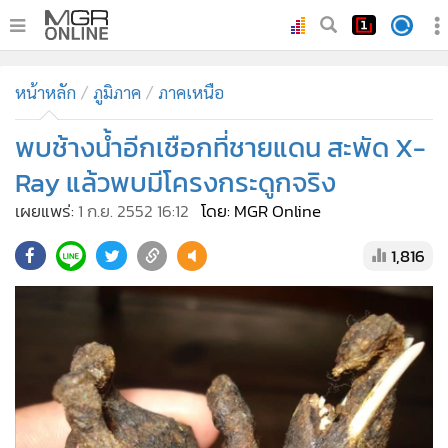
•
หน้าหลัก
หน้าหลัก
ภูมิภาค
ภาคเหนือ
•
ทันเหตุการณ์
•
พบช้างน้ำอีกเชือกที่ชายแดน สะพัด X-
ภาคใต้
•
ภูมิภาค
Ray แล้วพบมีโครงกระดูกจริง
•
Online Section
เผยแพร่:
1 ก.ย. 2552 16:12
โดย: MGR Online
•
บันเทิง
1,816
•
ผู้จัดการรายวัน
•
คอลัมนิสต์
•
ละคร
•
CbizReview
•
Cyber BIZ
•
ผู้จัดกวน