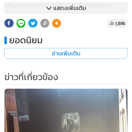
หรือออกไปหาอาหารในป่า ป้องกันสัตว์ร้ายหรือภัยต่างๆ
แสดงเพิ่มเติม
ก่อนหน้านี้ เมื่อประมาณ 5-6 เดือน ได้มีพระสงฆ์ชาวกะเหรี่ยง
1,816
ออกธุดงค์ตามป่าชายแดนไทย-พม่า และได้นำช้างน้ำเชือกหนึ่ง
ยอดนิยม
มาให้ดูและบอกว่าเวลาเดินธุดงค์นั้นหากมีช้างน้ำไว้กับตัวจะไม่
เกิดอันตราย และเคยมีการนำช้างน้ำจากรัฐกะเหรี่ยงฝั่งพม่า มา
อ่านเพิ่มเติม
ติดต่อขายให้ชาวไทยที่ชายแดน อ.แม่สอด จ.ตาก ในราคาเชือก
ละถึง 5 ล้านบาทมาแล้ว
ข่าวที่เกี่ยวข้อง