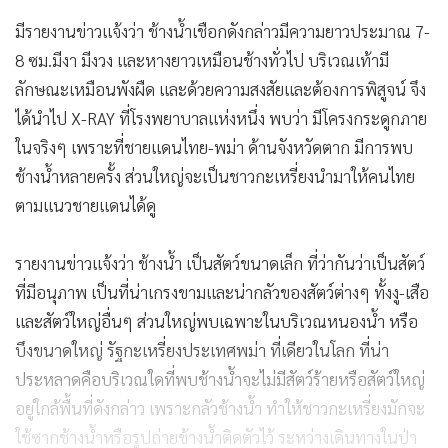
มีรายงานข่าวแจ้งว่า ช้างน้ำเชือกดังกล่าวมีความยาวประมาณ 7-
8 ซม.มีงา มีงวง และหางยาวเหมือนช้างทั่วไป บริเวณเท้ามี
ลักษณะเหมือนพังผืด และด้วยความสงสัยและต้องการพิสูจน์ จึง
ได้นำไป X-RAY ที่โรงพยาบาลแห่งหนึ่ง พบว่า มีโครงกระดูกภาย
ในจริงๆ เพราะที่ชายแดนไทย-พม่า ด้านจังหวัดตาก มีการพบ
ช้างน้ำหลายครั้ง ส่วนใหญ่จะเป็นชาวกะเหรี่ยงนำมาให้คนไทย
ตามแนวชายแดนได้ดู
รายงานข่าวแจ้งว่า ช้างน้ำ เป็นสัตว์ขนาดเล็ก ที่ว่ากันว่าเป็นสัตว์
ที่มีอนุภาพ เป็นที่น่าเกรงขามและน่ากลัวของสัตว์ต่างๆ ทั้งงู-เสือ
และสัตว์ใหญ่อื่นๆ ส่วนใหญ่พบเฉพาะในบริเวณหนองน้ำ หรือ
บึงขนาดใหญ่ รัฐกะเหรี่ยงประเทศพม่า ที่เดียวในโลก ที่น่า
ประหลาดคือบริเวณใดที่พบช้างน้ำจะไม่มีสัตว์ร้ายหรือสัตว์ใหญ่
อยู่ใกล้พื้นที่ดังกล่าว เพราะกลัวช้างน้ำ ทำให้ชาวกะเหรี่ยงมักจะ
ใช้ซากช้างน้ำหรือรูปถ่ายช้างน้ำติดตัวไว้ ระหว่างเดินทางในป่า