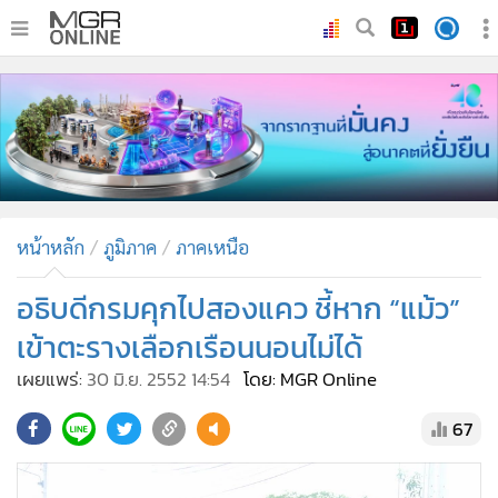
•
หน้าหลัก
•
ทันเหตุการณ์
•
ภาคใต้
•
ภูมิภาค
•
Online Section
หน้าหลัก
ภูมิภาค
ภาคเหนือ
•
บันเทิง
•
ผู้จัดการรายวัน
อธิบดีกรมคุกไปสองแคว ชี้หาก “แม้ว”
•
คอลัมนิสต์
เข้าตะรางเลือกเรือนนอนไม่ได้
•
ละคร
เผยแพร่:
30 มิ.ย. 2552 14:54
โดย: MGR Online
•
CbizReview
67
•
Cyber BIZ
•
ผู้จัดกวน