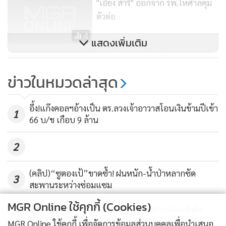
"เอียง สารี" ออกจาก รพ.ให้ศาลคุม
ตัวต่อ
4
แสดงเพิ่มเติม
รมว.ยุติธรรม เตรียมปัดฝุ่นมาตรการ
ปราบยาเสพติดในคุก
ข่าวในหมวดล่าสุด
172
อึ้ง!แก๊งคอลฯอ้างเป็น ตร.ลวงเจ้าอาวาสโอนเงินข้ามปีเข้า
1
66 บ/ช เกือบ 9 ล้าน
2
(คลิป)“ซูตองเป้”ขาดซ้ำ! ฝนหนัก-น้ำป่าหลากซัด
3
สะพานระหว่างซ่อมแซม
MGR Online ใช้คุกกี้ (Cookies)
จนท.ปกครอง-ตร.สนธิกำลังบุกตรวจสถานบันเทิงดัง
4
กลางเมืองเชียงใหม่พบปล่อยเด็กต่ำกว่า20ปีใช้บริการ
MGR Online ใช้คุกกี้ เพื่อจัดการข้อมูลส่วนบุคคลเพื่อนำเสนอ