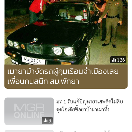
126
เมายาบ้างัดรถผู้คุมเรือนจำเมืองเลย
เพื่อนคนสนิท สม.พัทยา
มท.1 รับแก้ปัญหายาเสพติดไม่คืบ
ขุดไอเดียซื้อยาบ้ามาเผาทิ้ง
9