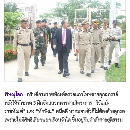
•
Good health & Well-being
•
Green Innovation & SD
•
Management & HR
•
MGR Live
•
Infographic
•
การเมือง
•
ท่องเที่ยว
•
กีฬา
•
ต่างประเทศ
•
Special Scoop
•
เศรษฐกิจ-ธุรกิจ
พิษณุโลก
- อธิบดีกรมราชทัณฑ์ตรวจแถวโทษชายอุกฉกรรจ์
•
จีน
หลังให้ทัพภาค 3 ฝึกจัดแถวทหารตามโครงการ “วิวัฒน์-
•
ชุมชน-คุณภาพชีวิต
ราชทัณฑ์” แจง “ทักษิณ” หนีคดี หากมอบตัวก็ไม่ต้องล้างคุกรอ
•
อาชญากรรม
เพราะไม่มีสิทธิเลือกนอกเรือนจำใด ขึ้นอยู่กับคำสั่งศาลยุติธรรม
•
Motoring