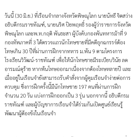
•
เกม
•
วิทยาศาสตร์
วันนี้ (30 มิ.ย.) ที่เรือนจำกลางจังหวัดพิษณุโลก นายนัทธี จิตสว่าง
•
SMEs
อธิบดีกรมราชทัณฑ์, นายนริศ ปิยพฤทธิ์ รองผู้ว่าราชการจังหวัด
พิษณุโลก และพ.ท.กฤติ พันธะสา ผู้บังคับกองพันทหารม้าที่ 9
•
หุ้น
กองทัพภาคที่ 3 ได้ตรวจแถวนักโทษชายที่มีคดีอุกฉกรรจ์ต้อง
•
อินโดจีน
โทษเกิน 30 ปีที่ผ่านการฝึกจากทหาร ม.พัน 9 ตามโครงการ
•
กองทุนรวม
โรงเรียนวิวัฒน์-ราชทัณฑ์ เพื่อให้นักโทษชายมีระเบียบวินัย ลด
•
Celeb Online
อารมณ์ดุร้าย หากพ้นโทษออกมาเนื่องจากต้องโทษหลายปี และ
•
Factcheck
เมื่ออยู่ในเรือนจำยังสามารถรับคำสั่งจากผู้คุมเรือนจำง่ายต่อการ
•
ญี่ปุ่น
ควบคุม ซึ่งการฝึกครั้งนี้มีนักโทษชาย 197 คนที่ผ่านการฝึก
•
News1
จำนวน 20 วัน แบ่งการฝึกออกเป็น 3 รุ่น นอกจากนี้ อธิบดีกรม
•
Gotomanager
ราชทัณฑ์ และผู้บัญชาการเรือนจำได้ร่วมกันเปิดศูนย์เรียนรู้
พัฒนาผู้ต้องขังในเรือนจำ