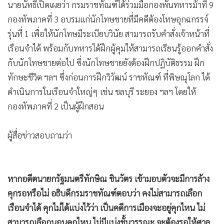
นายนัทธีเปิดเผยว่า กรมราชทัณฑ์ได้ร่วมมือกองพันทหารม้าที่ 9
กองทัพภาคที่ 3 อบรมแก่นักโทษชายที่มีคดีต้องโทษอุกฉกรรจ์
รุ่นที่ 1 เพื่อให้นักโทษมีระเบียบวินัย สามารถรับคำสั่งเจ้าหน้าที่
เรือนจำได้ พร้อมกับทหารได้ฝึกผู้คุมให้สามารถเรียนรู้ออกคำสั่ง
กับนักโทษชายต่อไป ซึ่งนักโทษชายยังต้องฝึกปฏิบัติธรรม ฝึก
ทักษะชีวิต ฯลฯ ซึ่งก่อนการฝึกวิวัฒน์ ราชทัณฑ์ ที่พิษณุโลก ได้
ดำเนินการในเรือนจำใหญ่ๆ เช่น ชลบุรี ระยอง ฯลฯ โดยให้
กองทัพภาคที่ 2 เป็นผู้ฝึกสอน
ผู้สื่อข่าวสอบถามว่า
หากอดีตนายกรัฐมนตรีทักษิณ ชินวัตร เข้ามอบตัวจะมีการล้าง
คุกรอหรือไม่ อธิบดีกรมราชทัณฑ์ตอบว่า คงไม่สามารถเลือก
เรือนจำได้ คุกไม่ได้แบ่งไว้ว่า เป็นคดีการเมืองจะอยู่คุกไหน ไม่
สามารถเลือกนอนคุกไหน ไม่มีแบ่งชั้นวรรณะ จะต้องรอให้ศาล