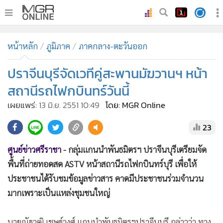
•
หน้าหลัก
หน้าหลัก
ภูมิภาค
ภาคกลาง-ตะวันออก
•
ทันเหตุการณ์
•
ปราจีนบุรีจัดเวทีคู่สะพานมัฆวานฯ หน้า
ภาคใต้
•
ภูมิภาค
สถานีรถไฟกบินทร์วันนี้
•
Online Section
เผยแพร่:
13 มิ.ย. 2551 10:49
โดย: MGR Online
•
บันเทิง
23
•
ผู้จัดการรายวัน
•
คอลัมนิสต์
ศูนย์ข่าวศรีราชา
- กลุ่มแกนนำพันธมิตรฯ ปราจีนบุรีเตรียมจัด
•
ละคร
พื้นที่ถ่ายทอดสด ASTV หน้าสถานีรถไฟกบินทร์บุรี เพื่อให้
•
CbizReview
ประชาชนได้รับชมข้อมูลข่าวสาร คาดมีประชาชนร่วมจำนวน
•
Cyber BIZ
มากเพราะเป็นแหล่งชุมชนใหญ่
•
ผู้จัดกวน
นายณัฐวุฒิ เชษฐ์วงศ์ แกนนำพันธมิตรฯปราจีนบุรี กล่าวว่า ทาง