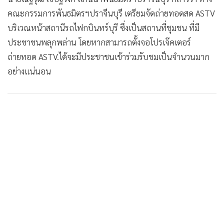
•
Good health & Well-being
คณะกรรมการพันธมิตรฯปราจีนบุรี เตรียมจัดถ่ายทอดสด ASTV
•
Green Innovation & SD
บริเวณหน้าสถานีรถไฟกบินทร์บุรี ซึ่งเป็นสถานที่ชุมชน ที่มี
•
Management & HR
ประชาชนพลุกพล่าน โดยหากสามารถตั้งจอโปรเจ๊คเตอร์
•
MGR Live
ถ่ายทอด ASTV.ได้จะมีประชาชนเข้าร่วมรับชมเป็นจำนวนมาก
•
Infographic
อย่างแน่นอน
•
การเมือง
•
ท่องเที่ยว
•
กีฬา
•
ต่างประเทศ
•
Special Scoop
•
เศรษฐกิจ-ธุรกิจ
•
จีน
•
ชุมชน-คุณภาพชีวิต
•
อาชญากรรม
•
Motoring