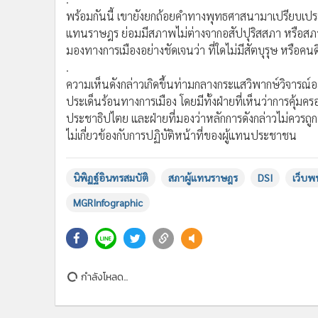
•
อินโดจีน
มองทางการเมืองอย่างชัดเจนว่า ที่ใดไม่มีสัตบุรุษ หรือคนดี
•
กองทุนรวม
.
ความเห็นดังกล่าวเกิดขึ้นท่ามกลางกระแสวิพากษ์วิจารณ์
•
Celeb Online
ประเด็นร้อนทางการเมือง โดยมีทั้งฝ่ายที่เห็นว่าการคุ
•
Factcheck
ประชาธิปไตย และฝ่ายที่มองว่าหลักการดังกล่าวไม่ควรถู
•
ญี่ปุ่น
ไม่เกี่ยวข้องกับการปฏิบัติหน้าที่ของผู้แทนประชาชน
•
News1
•
Gotomanager
นิพิฏฐ์อินทรสมบัติ
สภาผู้แทนราษฎร
DSI
เว็บพ
MGRInfographic
กำลังโหลด...
ติดตามข่าวสารผ่านทาง LIN