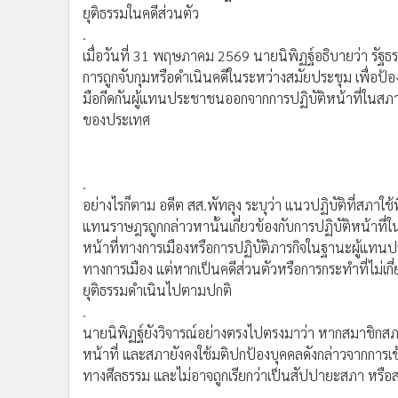
•
Management & HR
เมื่อวันที่ 31 พฤษภาคม 2569 นายนิพิฏฐ์อธิบายว่า รั
•
MGR Live
การถูกจับกุมหรือดำเนินคดีในระหว่างสมัยประชุม เพื่อป้อ
•
Infographic
มือกีดกันผู้แทนประชาชนออกจากการปฏิบัติหน้าที่ในส
ของประเทศ
•
การเมือง
•
ท่องเที่ยว
•
กีฬา
.
•
ต่างประเทศ
อย่างไรก็ตาม อดีต สส.พัทลุง ระบุว่า แนวปฏิบัติที่สภา
•
Special Scoop
แทนราษฎรถูกกล่าวหานั้นเกี่ยวข้องกับการปฏิบัติหน้าที
•
เศรษฐกิจ-ธุรกิจ
หน้าที่ทางการเมืองหรือการปฏิบัติภารกิจในฐานะผู้แทนประ
•
จีน
ทางการเมือง แต่หากเป็นคดีส่วนตัวหรือการกระทำที่ไม่เก
•
ชุมชน-คุณภาพชีวิต
ยุติธรรมดำเนินไปตามปกติ
.
•
อาชญากรรม
นายนิพิฏฐ์ยังวิจารณ์อย่างตรงไปตรงมาว่า หากสมาชิกสภาผ
•
Motoring
หน้าที่ และสภายังคงใช้มติปกป้องบุคคลดังกล่าวจากการเ
•
เกม
ทางศีลธรรม และไม่อาจถูกเรียกว่าเป็นสัปปายะสภา หรือ
•
วิทยาศาสตร์
.
•
SMEs
พร้อมกันนี้ เขายังยกถ้อยคำทางพุทธศาสนามาเปรียบเปรยว่า 
•
หุ้น
แทนราษฎร ย่อมมีสภาพไม่ต่างจากอสัปปุริสสภา หรือสภาท