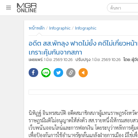
เลือกเครื่องมือท
•
หน้าหลัก
หน้าหลัก
Infographic
Infographic
ค้นหา
•
ทันเหตุการณ์
Google
•
ภาคใต้
อดีต สส.พัทลุง ฟาดไม่ยั้ง คดีไม่เกี่ยวหน้า
•
ภูมิภาค
MGR Onl
เกราะคุ้มกันจากสภา
•
Online Section
เผยแพร่:
1 มิ.ย. 2569 10:26
ปรับปรุง:
1 มิ.ย. 2569 10:26
โดย: ผู้
ค้นหาขั
•
บันเทิง
•
ผู้จัดการรายวัน
•
คอลัมนิสต์
•
ละคร
นิพิฏฐ์ อินทรสมบัติ อดีตสมาชิกสภาผู้แทนราษฎรจังหวัด
•
CbizReview
ราษฎรมีมติไม่อนุญาตให้ส่งตัว สส.รายหนึ่งให้กรมสอบสวนค
•
Cyber BIZ
เว็บพนันออนไลน์และการฟอกเงิน โดยระบุว่าหลักการคุ้ม
•
ผู้จัดกวน
เพื่อป้องกันการใช้อำนาจรัฐกลั่นแกล้งฝ่ายการเมือง มิใช่เ
•
Good health & Well-being
ยุติธรรมในคดีส่วนตัว
•
Green Innovation & SD
.