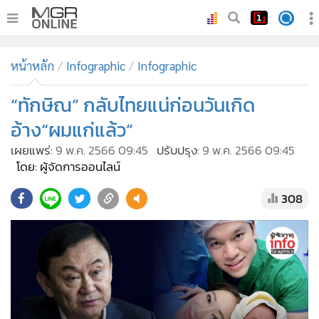
•
หน้าหลัก
หน้าหลัก
Infographic
Infographic
•
ทันเหตุการณ์
•
“ทักษิณ” กลับไทยแน่ก่อนวันเกิด
ภาคใต้
•
ภูมิภาค
อ้าง“ผมแก่แล้ว”
•
Online Section
เผยแพร่:
9 พ.ค. 2566 09:45
ปรับปรุง:
9 พ.ค. 2566 09:45
•
บันเทิง
โดย: ผู้จัดการออนไลน์
•
ผู้จัดการรายวัน
308
•
คอลัมนิสต์
•
ละคร
•
CbizReview
•
Cyber BIZ
•
ผู้จัดกวน