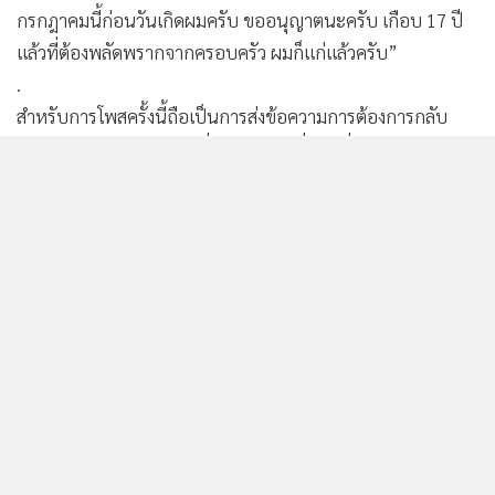
กรกฎาคมนี้ก่อนวันเกิดผมครับ ขออนุญาตนะครับ เกือบ 17 ปี
แล้วที่ต้องพลัดพรากจากครอบครัว ผมก็แก่แล้วครับ”
.
สำหรับการโพสครั้งนี้ถือเป็นการส่งข้อความการต้องการกลับ
บ้านในช่วงเวลาห่างกันไม่กี่วันหลังจากเมื่อวันที่ 1 พ.ค. ได้มีการ
โพสต์ข้อความระบุด้วยว่า ”เช้าวันนี้ ผมดีใจมากที่ได้หลานคนที่ 7
เป็นชาย ชื่อ ธาษิณ จากน้องอิ๊งค์ แพทองธาร หลานทั้ง 7 คน
คลอดในขณะที่ผมต้องอยู่ต่างประเทศ ผมคงต้องขออนุญาตกลับ
ไปเลี้ยงหลาน เพราะผมอายุจะ 74 ปี ในกรกฎาคมนี้แล้ว พบกัน
เร็ว ๆ นี้ ครับ” คงต้องรอดูกัน จะได้กลับบ้านจริงมั้ย
.
#ทักษิณ_ชินวัตร #ทักษิณขอกลับบ้าน #ทักษิณอยากกลับไป
เลี้ยงหลาน
infographic