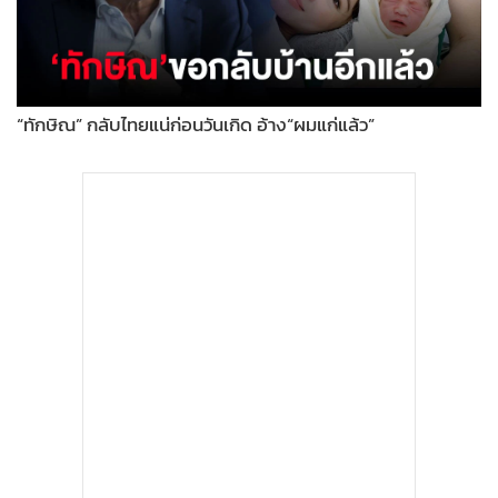
•
Good health & Well-being
•
Green Innovation & SD
•
Management & HR
•
MGR Live
“ทักษิณ” กลับไทยแน่ก่อนวันเกิด อ้าง“ผมแก่แล้ว”
•
Infographic
•
การเมือง
•
ท่องเที่ยว
•
กีฬา
•
ต่างประเทศ
•
Special Scoop
•
เศรษฐกิจ-ธุรกิจ
•
จีน
•
ชุมชน-คุณภาพชีวิต
•
อาชญากรรม
•
Motoring